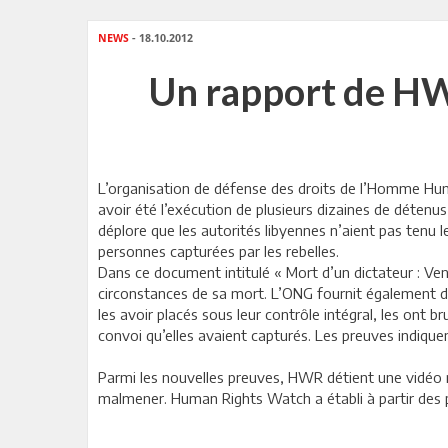
NEWS
- 18.10.2012
Un rapport de HWR
L’organisation de défense des droits de l’Homme Huma
avoir été l’exécution de plusieurs dizaines de détenu
déplore que les autorités libyennes n’aient pas tenu 
personnes capturées par les rebelles.
Dans ce document intitulé « Mort d’un dictateur : Ve
circonstances de sa mort. L’ONG fournit également d
les avoir placés sous leur contrôle intégral, les ont
convoi qu’elles avaient capturés. Les preuves indique
Parmi les nouvelles preuves, HWR détient une vidéo 
malmener. Human Rights Watch a établi à partir des ph