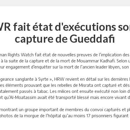
 fait état d'exécutions so
capture de Gueddafi
n Rights Watch fait état de nouvelles preuves de l’implication des 
s à la suite de la capture et de la mort de Mouammar Kadhafi. Selon 
leur engagement d’enquêter sur la mort de l’ancien leader libyen, son
ngeance sanglante à Syrte », HRW revient en détail sur les dernière
es éléments prouvant que les rebelles de Misrata ont capturé et d
 brutalement passés à tabac. Les milices ont ensuite exécuté non loin
nt qu’Al-Moatassim avait été transporté blessé mais encore vivant de 
montrant un groupe important de membres du convoi capturés et placé
otos de la morgue de l’hôpital qu’au moins 17 prisonniers figurant 