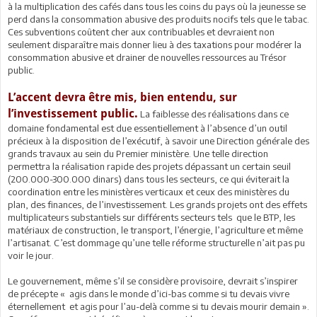
à la multiplication des cafés dans tous les coins du pays où la jeunesse se
perd dans la consommation abusive des produits nocifs tels que le tabac.
Ces subventions coûtent cher aux contribuables et devraient non
seulement disparaître mais donner lieu à des taxations pour modérer la
consommation abusive et drainer de nouvelles ressources au Trésor
public.
L’accent devra être mis, bien entendu, sur
l’investissement public.
La faiblesse des réalisations dans ce
domaine fondamental est due essentiellement à l’absence d’un outil
précieux à la disposition de l’exécutif, à savoir une Direction générale des
grands travaux au sein du Premier ministère. Une telle direction
permettra la réalisation rapide des projets dépassant un certain seuil
(200.000-300.000 dinars) dans tous les secteurs, ce qui éviterait la
coordination entre les ministères verticaux et ceux des ministères du
plan, des finances, de l’investissement. Les grands projets ont des effets
multiplicateurs substantiels sur différents secteurs tels que le BTP, les
matériaux de construction, le transport, l’énergie, l’agriculture et même
l’artisanat. C’est dommage qu’une telle réforme structurelle n’ait pas pu
voir le jour.
Le gouvernement, même s’il se considère provisoire, devrait s’inspirer
de précepte « agis dans le monde d’ici-bas comme si tu devais vivre
éternellement et agis pour l’au-delà comme si tu devais mourir demain ».