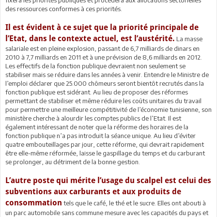
fixera les priorités publiques et procédera aux allocations sectorielles
des ressources conformes à ces priorités.
Il est évident à ce sujet que la priorité principale de
l’Etat, dans le contexte actuel, est l’austérité.
La masse
salariale est en pleine explosion, passant de 6,7 milliards de dinars en
2010 à 7,7 milliards en 2011 et à une prévision de 8,6 milliards en 2012.
Les effectifs de la fonction publique devraient non seulement se
stabiliser mais se réduire dans les années à venir. Entendre le Ministre de
l’emploi déclarer que 25.000 chômeurs seront bientôt recrutés dans la
fonction publique est sidérant. Au lieu de proposer des réformes
permettant de stabiliser et même réduire les coûts unitaires du travail
pour permettre une meilleure compétitivité de l’économie tunisienne, son
ministère cherche à alourdir les comptes publics de l’Etat. Il est
également intéressant de noter que la réforme des horaires de la
fonction publique n’a pas introduit la séance unique. Au lieu d’éviter
quatre embouteillages par jour, cette réforme, qui devrait rapidement
être elle-même réformée, laisse le gaspillage du temps et du carburant
se prolonger, au détriment de la bonne gestion.
L’autre poste qui mérite l’usage du scalpel est celui des
subventions aux carburants et aux produits de
consommation
tels que le café, le thé et le sucre. Elles ont abouti à
un parc automobile sans commune mesure avec les capacités du pays et