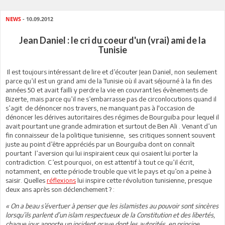
NEWS
- 10.09.2012
Jean Daniel : le cri du coeur d'un (vrai) ami de la
Tunisie
Il est toujours intéressant de lire et d’écouter Jean Daniel, non seulement
parce qu’il est un grand ami de la Tunisie où il avait séjourné à la fin des
années 50 et avait failli y perdre la vie en couvrant les évènements de
Bizerte, mais parce qu’il ne s’embarrasse pas de circonlocutions quand il
s’agit de dénoncer nos travers, ne manquant pas à l'occasion de
dénoncer les dérives autoritaires des régimes de Bourguiba pour lequel il
avait pourtant une grande admiration et surtout de Ben Ali . Venant d’un
fin connaisseur de la politique tunisienne, ses critiques sonnent souvent
juste au point d’être appréciés par un Bourguiba dont on connaît
pourtant l’aversion qui lui inspiraient ceux qui osaient lui porter la
contradiction. C’est pourquoi, on est attentif à tout ce qu’il écrit,
notamment, en cette période trouble que vit le pays et qu’on a peine à
saisir. Quelles
réflexions
lui inspire cette révolution tunisienne, presque
deux ans après son déclenchement ? :
« On a beau s’évertuer à penser que les islamistes au pouvoir sont sincères
lorsqu’ils parlent d’un islam respectueux de la Constitution et des libertés,
chaque jour apporte un incident grave dont les autorités, en principe