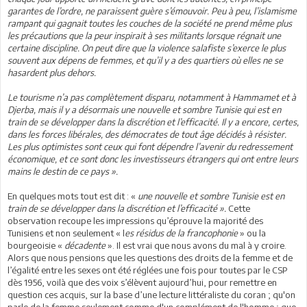
garantes de l’ordre, ne paraissent guère s’émouvoir. Peu à peu, l’islamisme
rampant qui gagnait toutes les couches de la société ne prend même plus
les précautions que la peur inspirait à ses militants lorsque régnait une
certaine discipline. On peut dire que la violence salafiste s’exerce le plus
souvent aux dépens de femmes, et qu’il y a des quartiers où elles ne se
hasardent plus dehors.
Le tourisme n’a pas complètement disparu, notamment à Hammamet et à
Djerba, mais il y a désormais une nouvelle et sombre Tunisie qui est en
train de se développer dans la discrétion et l’efficacité. Il y a encore, certes,
dans les forces libérales, des démocrates de tout âge décidés à résister.
Les plus optimistes sont ceux qui font dépendre l’avenir du redressement
économique, et ce sont donc les investisseurs étrangers qui ont entre leurs
mains le destin de ce pays ».
En quelques mots tout est dit : «
une nouvelle et sombre Tunisie est en
train de se développer dans la discrétion et l’efficacité ».
Cette
observation recoupe les impressions qu’éprouve la majorité des
Tunisiens et non seulement « l
es résidus de la francophonie
» ou la
bourgeoisie «
décadente
». Il est vrai que nous avons du mal à y croire.
Alors que nous pensions que les questions des droits de la femme et de
l’égalité entre les sexes ont été réglées une fois pour toutes par le CSP
dès 1956, voilà que des voix s’élèvent aujourd’hui, pour remettre en
question ces acquis, sur la base d’une lecture littéraliste du coran ; qu'on