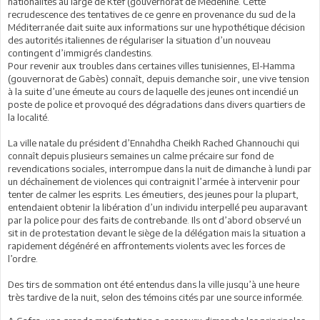
nationalités au large de Ktef (gouvernorat de Médenine. Cette
recrudescence des tentatives de ce genre en provenance du sud de la
Méditerranée dait suite aux informations sur une hypothétique décision
des autorités italiennes de régulariser la situation d’un nouveau
contingent d’immigrés clandestins.
Pour revenir aux troubles dans certaines villes tunisiennes, El-Hamma
(gouvernorat de Gabès) connaît, depuis demanche soir, une vive tension
à la suite d’une émeute au cours de laquelle des jeunes ont incendié un
poste de police et provoqué des dégradations dans divers quartiers de
la localité.
La ville natale du président d’Ennahdha Cheikh Rached Ghannouchi qui
connaît depuis plusieurs semaines un calme précaire sur fond de
revendications sociales, interrompue dans la nuit de dimanche à lundi par
un déchaînement de violences qui contraignit l’armée à intervenir pour
tenter de calmer les esprits. Les émeutiers, des jeunes pour la plupart,
entendaient obtenir la libération d’un individu interpellé peu auparavant
par la police pour des faits de contrebande. Ils ont d’abord observé un
sit in de protestation devant le siège de la délégation mais la situation a
rapidement dégénéré en affrontements violents avec les forces de
l’ordre.
Des tirs de sommation ont été entendus dans la ville jusqu’à une heure
très tardive de la nuit, selon des témoins cités par une source informée.