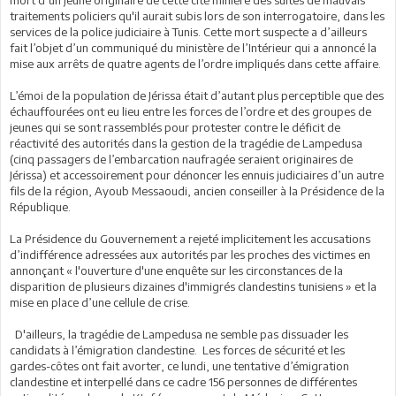
mort d’un jeune originaire de cette cité minière des suites de mauvais
traitements policiers qu'il aurait subis lors de son interrogatoire, dans les
services de la police judiciaire à Tunis. Cette mort suspecte a d’ailleurs
fait l’objet d’un communiqué du ministère de l’Intérieur qui a annoncé la
mise aux arrêts de quatre agents de l’ordre impliqués dans cette affaire.
L’émoi de la population de Jérissa était d’autant plus perceptible que des
échauffourées ont eu lieu entre les forces de l’ordre et des groupes de
jeunes qui se sont rassemblés pour protester contre le déficit de
réactivité des autorités dans la gestion de la tragédie de Lampedusa
(cinq passagers de l’embarcation naufragée seraient originaires de
Jérissa) et accessoirement pour dénoncer les ennuis judiciaires d’un autre
fils de la région, Ayoub Messaoudi, ancien conseiller à la Présidence de la
République.
La Présidence du Gouvernement a rejeté implicitement les accusations
d’indifférence adressées aux autorités par les proches des victimes en
annonçant « l'ouverture d'une enquête sur les circonstances de la
disparition de plusieurs dizaines d'immigrés clandestins tunisiens » et la
mise en place d’une cellule de crise.
D'ailleurs, la tragédie de Lampedusa ne semble pas dissuader les
candidats à l’émigration clandestine. Les forces de sécurité et les
gardes-côtes ont fait avorter, ce lundi, une tentative d’émigration
clandestine et interpellé dans ce cadre 156 personnes de différentes