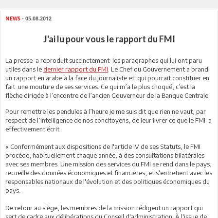
NEWS
- 05.08.2012
J'ai lu pour vous le rapport du FMI
La presse a reproduit succinctement les paragraphes qui lui ont paru
utiles dans le
dernier rapport du FMI
. Le Chef du Gouvernement a brandi
un rapport en arabe à la face du journaliste et qui pourrait constituer en
fait une mouture de ses services. Ce qui m’a le plus choqué, c’est la
flèche dirigée à l’encontre de l’ancien Gouverneur de la Banque Centrale.
Pour remettre les pendules à l’heure je me suis dit que rien ne vaut, par
respect de l’intelligence de nos concitoyens, de leur livrer ce que le FMI a
effectivement écrit.
« Conformément aux dispositions de l'article IV de ses Statuts, le FMI
procède, habituellement chaque année, à des consultations bilatérales
avec ses membres. Une mission des services du FMI se rend dans le pays,
recueille des données économiques et financières, et s'entretient avec les
responsables nationaux de l'évolution et des politiques économiques du
pays.
De retour au siège, les membres de la mission rédigent un rapport qui
sert de cadre aux délibérations du Conseil d'administration. À l'issue de