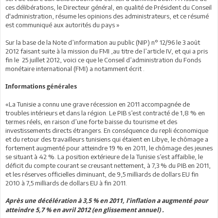
ces délibérations, le Directeur général, en qualité de Président du Conseil
d'administration, résume les opinions des administrateurs, et ce résumé
est communiqué aux autorités du pays »
Sur la base de la Note d’information au public (NIP) n° 12/96 le 3 août
2012 faisant suite à la mission du FMI ,au titre de l’article IV, et qui a pris
fin le 25 juillet 2012, voici ce que le Conseil d’administration du Fonds
monétaire international (FMI) a notamment écrit .
Informations générales
«La Tunisie a connu une grave récession en 2011 accompagnée de
troubles intérieurs et dans la région. Le PIB s’est contracté de 1,8 % en
termes réels, en raison d’une forte baisse du tourisme et des
investissements directs étrangers. En conséquence du repli économique
et du retour des travailleurs tunisiens qui étaient en Libye, le chômage a
fortement augmenté pour atteindre 19 % en 2011, le chômage des jeunes
se situant à 42 %. La position extérieure de la Tunisie s’est affaiblie, le
déficit du compte courant se creusant nettement, à 7,3 % du PIB en 2011,
et les réserves officielles diminuant, de 9,5 milliards de dollars EU fin
2010 à 7,5 milliards de dollars EU à fin 2011.
Après une décélération à 3,5 % en 2011, l’inflation a augmenté pour
atteindre 5,7 % en avril 2012 (en glissement annuel) .