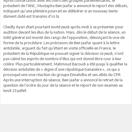
Après concertation avec les chefs des groupes parlementaires, le
président de l’ANC, Mustapha Ben Jaafar a annoncé le report des débats,
indiquant qu’une plénière pourrait en délibérer si un nouveau texte
dûment daté est transmis d’ici là.
Chedly Ayari était pourtant invité jeudi après-midi à se présenter pour
audition devant les élus de la nation. Mais, dès le début de la séance, un
tollé général est monté des rangs de l’opposition, dénonçant le vice de
forme de la procédure. Les précisions de Ben Jaafar quant à la lettre
antidatée, arguant du fait qu’étant en visite officielle en France, le
président de la République ne pouvait signer la décision ce jeudi, n’ont
pas calmé les esprits de nombre d’élus qui ont donné libre cour à leur
colère. Plus particulièrement, Mahmoud Baroudi a été jusqu’à qualifier la
décision antidatée de « digne d’une république bananière », ce qui a
provoqué une vive réaction du groupe Ennahdha et ses alliés du CPR.
Après une interruption de séance, Ben Jaafar a annoncé le retrait de la
question de l’ordre du jour de la séance et le report de son examen au
lundi 23 juillet.