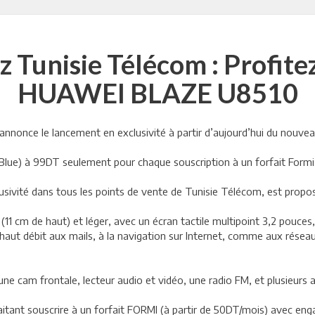
ez Tunisie Télécom : Profit
HUAWEI BLAZE U8510
et annonce le lancement en exclusivité à partir d’aujourd’hui du no
 Blue) à 99DT seulement pour chaque souscription à un forfait For
sivité dans tous les points de vente de Tunisie Télécom, est prop
cm de haut) et léger, avec un écran tactile multipoint 3,2 pouces,
ut débit aux mails, à la navigation sur Internet, comme aux réseaux
 une cam frontale, lecteur audio et vidéo, une radio FM, et plusieurs
aitant souscrire à un forfait FORMI (à partir de 50DT/mois) avec eng