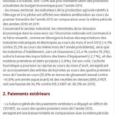
nouveau à la baisse, soit -1,8% aux prix constants selon des prévisions
actualisées du budget économique pour l’année 2012.
- Au niveau sectoriel, les indicateurs de la production agricole relatifs à
l’élevage et à la pêche ont affiché une relative amélioration au cours du
premier trimestre de l’année 2012 en comparaison avec la même période
des années 2010 et 2011.
Concernant le secteur industriel, les retombées de la récession
économique dans la zone euro sur l’économie nationale ont commencé à
se faire ressentir, comme en témoigne la baisse des exportations des
industries mécaniques et électriques au cours du mois d’avril 2012 (-4,1%
contre 25,2% au cours du même mois de l’année précédente), ainsi que
les industries d’habillement, cuirs et chaussures (-22,4 % contre 19,2%),
outre la baisse des importations des biens d’équipement (-2,7 %), et des
matières premières et demi-produits (-2,8%). De son coté, l’activité
touristique a poursuivi sa reprise au cours du mois d’avril, enregistrant
un accroissement des entrées de touristes au cours des quatre premiers
mois de l’année en cours (51,8% en terme de glissement annuel contre
-41,8% une année auparavant) et des recettes en devises (696,3 MDT,
soit une hausse de 34,1% contre 519,2 MDT et -30,5% en 2011).
2. Paiements extérieurs
- La balance générale des paiements extérieurs a dégagé un déficit de
725 MDT, au cours des quatre premiers mois de l’année 2012,
enregistrant une baisse notable en comparaison avec la même période