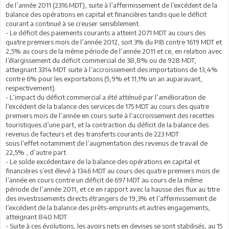
de l’année 2011 (2316 MDT), suite à l’affermissement de l’excédent de la
balance des opérations en capital et financières tandis que le déficit
courant a continué à se creuser sensiblement.
- Le déficit des paiements courants a atteint 2071 MDT au cours des
quatre premiers mois de l’année 2012, soit 3% du PIB contre 1619 MDT et
2,5% au cours de la même période de l’année 2011 et ce, en relation avec
l’élargissement du déficit commercial de 38,8% ou de 928 MDT,
atteignant 3314 MDT suite à l’accroissement des importations de 13,4%
contre 6% pour les exportations (5,9% et 11,1% un an auparavant,
respectivement).
- L’impact du déficit commercial a été atténué par l’amélioration de
l’excédent de la balance des services de 175 MDT au cours des quatre
premiers mois de l’année en cours suite à l’accroissement des recettes
touristiques d’une part, et la contraction du déficit de la balance des
revenus de facteurs et des transferts courants de 223 MDT
sous l’effet notamment de l’augmentation des revenus de travail de
22,5% , d’autre part.
- Le solde excédentaire de la balance des opérations en capital et
financières s’est élevé à 1346 MDT au cours des quatre premiers mois de
l’année en cours contre un déficit de 697 MDT au cours de la même
période de l’année 2011, et ce en rapport avec la hausse des flux au titre
des investissements directs étrangers de 19,3% et l’affermissement de
l’excédent de la balance des prêts-emprunts et autres engagements,
atteignant 840 MDT.
- Suite à ces évolutions, les avoirs nets en devises se sont stabilisés, au 15