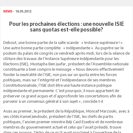
NEWS
- 18.05.2012
Pour les prochaines élections : une nouvelle ISIE
sans quotas est-elle possible?
Debout, une bonne partie de la salle scande : « Instance supérieure ! ».
Une autre bonne partie complète : « Indépendante ». Au pupitre sur le
podium du palais de congrès ce vendredi après-midi, lors de la séance de
clôture des travaux de l’Instance Supérieure Indépendante pour les
Elections (ISIE), Mustapha Ben Jaafar, président de l’Assemblée nationale
constituante a bien compris le message. « Nous devons effectivement
fonder la neutralité de l’ISIE, non pas sur un quota entre les forces
politiques, mais sur l’intégrité et l’indépendance de ses membres.
Constitutionnalisée, l’ISIE doit être une haute instance publique
indépendante et permanente. C’est pourquoi, il nous appartient de
préserver ce grand acquis et d’approfondir les concertations afin de
parvenir à un consensus général à son sujet », concède t-il.
Assis au premier, le président de la République, Moncef Marzouki, avec à
ses côtés Kamel Jendoubi, président de l’ISIE, les chefs de partis
politiques, l’ancien premier ministre Béji Caid Essebsi et de nombreux
membres du gouvernement actuel et celui qui l’avait présidé, trouve
dans ces propos, l’écho de ce qu’il avait proclamé à l’ouverture de la