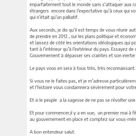
imparfaitement tout le monde sans s’attaquer aux rac
étrangers encore dans l’expectative qu’à ceux qui so
qui n’était qu’un palliatif.
Aux seconds, je dis qu’il est temps de vous réunir a
de prendre en 2012 , sur les plans politique et écono
et laissez de côté les orientations idéologiques qui p
tant à l’intérieur qu’à l’extérieur du pays. Essayez d
Gouvernement à dépasser ses craintes et son inertie 
Le pays vous en sera à tous très, très reconnaissant.
Si vous ne le faites pas, et je m’adresse particulière
et l’histoire vous condamnera sévèrement pour votre
Et si le peuple a la sagesse de ne pas se révolter un
Et pour commencer,il y a en vue, un premier mai à f
au gouvernement en place et comptez sur vous-mêmes
A bon entendeur salut.