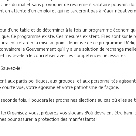
ines du mal et sans provoquer de revirement salutaire pouvant donna
nt en attente d’un emploi et qui ne tarderont pas à réagir négative
utour d’une table et de déterminer à la fois un programme économique
mique. Ce programme existe. Ces mesures existent. Elles sont sur le p
ourraient retarder la mise au point définitive de ce programme. Rédige
e convaincre le Gouvernement qu’il y a une solution de rechange meille
et invitez-le à le concrétiser avec les compétences nécessaires.
 Sauvez-le !
ment aux partis politiques, aux groupes et aux personnalités agissant
 courte vue, votre égoïsme et votre patriotisme de façade.
e seconde fois, il boudera les prochaines élections au cas où elles se
êter.Organisez-vous, préparez vos slogans d'où devraient être banni
 pour assurer la protection des manifestants !