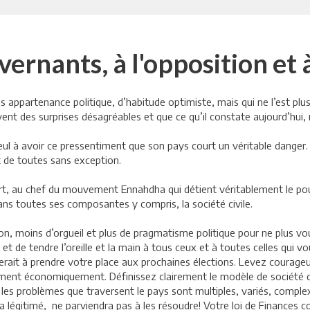
ernants, à l'opposition et à 
 appartenance politique, d’habitude optimiste, mais qui ne l’est plus fac
rvent des surprises désagréables et que ce qu’il constate aujourd’hui, 
 seul à avoir ce pressentiment que son pays court un véritable danger
t de toutes sans exception.
art, au chef du mouvement Ennahdha qui détient véritablement le po
dans toutes ses composantes y compris, la société civile.
tion, moins d’orgueil et plus de pragmatisme politique pour ne plus v
et de tendre l’oreille et la main à tous ceux et à toutes celles qui vo
iterait à prendre votre place aux prochaines élections. Levez courag
lement économiquement. Définissez clairement le modèle de société 
e les problèmes que traversent le pays sont multiples, variés, comp
 a légitimé, ne parviendra pas à les résoudre! Votre loi de Finances