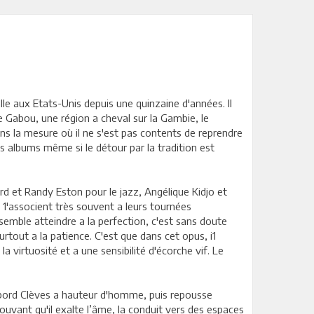
lle aux Etats-Unis depuis une quinzaine d'années. Il
 Gabou, une région a cheval sur la Gambie, le
ans la mesure où il ne s'est pas contents de reprendre
s albums même si le détour par la tradition est
rd et Randy Eston pour le jazz, Angélique Kidjo et
 1'associent très souvent a leurs tournées
 semble atteindre a la perfection, c'est sans doute
rtout a la patience. C'est que dans cet opus, i1
 virtuosité et a une sensibilité d'écorche vif. Le
bord Clèves a hauteur d'homme, puis repousse
mouvant qu'il exalte l’âme, la conduit vers des espaces