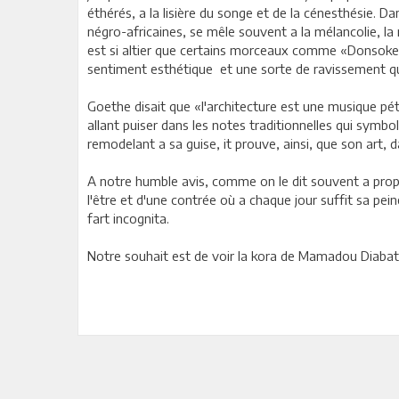
éthérés, a la lisière du songe et de la cénesthésie. D
négro-africaines, se mêle souvent a la mélancolie, la 
est si altier que certains morceaux comme «Donsoke»
sentiment esthétique et une sorte de ravissement qui v
Goethe disait que «l'architecture est une musique p
allant puiser dans les notes traditionnelles qui symboli
remodelant a sa guise, it prouve, ainsi, que son art, d
A notre humble avis, comme on le dit souvent a propos
l'être et d'une contrée où a chaque jour suffit sa pe
fart incognita.
Notre souhait est de voir la kora de Mamadou Diabaté