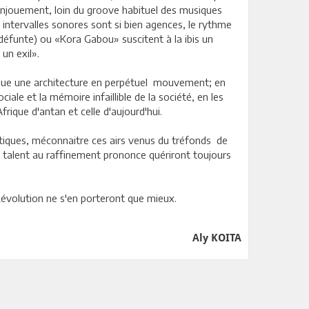
 L'enjouement, loin du groove habituel des musiques
s intervalles sonores sont si bien agences, le rythme
éfunte) ou «Kora Gabou» suscitent à la ibis un
un exil».
ique une architecture en perpétuel mouvement; en
ciale et la mémoire infaillible de la société, en les
frique d'antan et celle d'aujourd'hui.
istiques, méconnaitre ces airs venus du tréfonds de
e talent au raffinement prononce quériront toujours
Révolution ne s'en porteront que mieux.
Aly KOITA