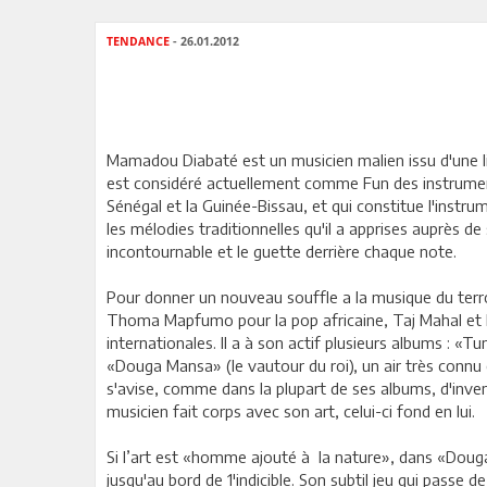
TENDANCE
- 26.01.2012
Mamadou Diabaté est un musicien malien issu d'une lign
est considéré actuellement comme Fun des instrumenti
Sénégal et la Guinée-Bissau, et qui constitue l'instr
les mélodies traditionnelles qu'il a apprises auprès 
incontournable et le guette derrière chaque note.
Pour donner un nouveau souffle a la musique du terroi
Thoma Mapfumo pour la pop africaine, Taj Mahal et Eri
internationales. Il a à son actif plusieurs albums : «
«Douga Mansa» (le vautour du roi), un air très connu e
s'avise, comme dans la plupart de ses albums, d'invent
musicien fait corps avec son art, celui-ci fond en lui.
Si l’art est «homme ajouté à la nature», dans «Dou
jusqu'au bord de 1'indicible. Son subtil jeu qui passe 