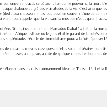
ans son univers musical, se côtoient l'amour, le pouvoir r... la mort.
musique chaloupe au gré des vicissitudes de la vie. C'est ainsi que le
 (dédie aux chasseurs, mais joue aussi en souvenir d'une personne d
ient nous rappeler que 'la vie sans la musique n'est... qu'un fracas, 
étrifiée». Disons inversement que Mamadou Diabaté a fait de la mus
sent une Afrique idyllique ou le griot était le garant de la cohésion so
ans sa plénitude, s'écarte de l'immobilisme pour, a la fois, épouser l'A
 de certaines œuvres classiques, qu'elles soient littéraires ou art
ine, c'est passer, a coup sur, a cote de quelque chose. Les hommes d
 s'élancer dans les ciels étonnamment bleus de Tunisie. L'art et la 