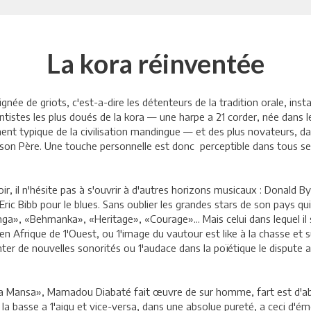
La kora réinventée
ée de griots, c'est-a-dire les détenteurs de la tradition orale, insta
stes les plus doués de la kora — une harpe a 21 corder, née dans le
ument typique de la civilisation mandingue — et des plus novateurs, d
de son Père. Une touche personnelle est donc perceptible dans tous se
r, il n'hésite pas à s'ouvrir à d'autres horizons musicaux : Donald By
c Bibb pour le blues. Sans oublier les grandes stars de son pays qui
Tunga», «Behmanka», «Heritage», «Courage»... Mais celui dans lequel il
n Afrique de 1'Ouest, ou 1'image du vautour est like à la chasse et su
er de nouvelles sonorités ou 1'audace dans la poïétique le dispute a la
ga Mansa», Mamadou Diabaté fait œuvre de sur homme, fart est d'a
de la basse a 1'aigu et vice-versa, dans une absolue pureté, a ceci d'é