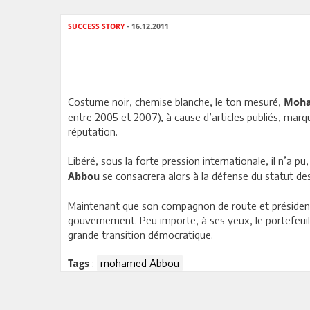
SUCCESS STORY
- 16.12.2011
Costume noir, chemise blanche, le ton mesuré,
Moha
entre 2005 et 2007), à cause d’articles publiés, marqu
réputation.
Libéré, sous la forte pression internationale, il n’a 
se consacrera alors à la défense du statut des 
Abbou
Maintenant que son compagnon de route et président d
gouvernement. Peu importe, à ses yeux, le portefeuille
grande transition démocratique.
:
mohamed Abbou
Tags