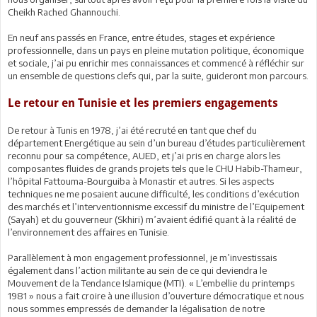
Cheikh Rached Ghannouchi.
En neuf ans passés en France, entre études, stages et expérience
professionnelle, dans un pays en pleine mutation politique, économique
et sociale, j’ai pu enrichir mes connaissances et commencé à réfléchir sur
un ensemble de questions clefs qui, par la suite, guideront mon parcours.
Le retour en Tunisie et les premiers engagements
De retour à Tunis en 1978, j’ai été recruté en tant que chef du
département Energétique au sein d’un bureau d’études particulièrement
reconnu pour sa compétence, AUED, et j’ai pris en charge alors les
composantes fluides de grands projets tels que le CHU Habib-Thameur,
l’hôpital Fattouma-Bourguiba à Monastir et autres. Si les aspects
techniques ne me posaient aucune difficulté, les conditions d’exécution
des marchés et l’interventionnisme excessif du ministre de l’Equipement
(Sayah) et du gouverneur (Skhiri) m’avaient édifié quant à la réalité de
l’environnement des affaires en Tunisie.
Parallèlement à mon engagement professionnel, je m’investissais
également dans l’action militante au sein de ce qui deviendra le
Mouvement de la Tendance Islamique (MTI). « L’embellie du printemps
1981 » nous a fait croire à une illusion d’ouverture démocratique et nous
nous sommes empressés de demander la légalisation de notre