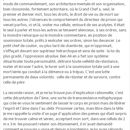
mode de commandement, son architecture mentale et son organisation,
bien cloisonnée, fortement autoritaire, où le Grand Chef a, seul, le
premier et dernier mot, tous les droits, le droit de vie ou de mort sur
tous les autres. J’observais le comportement du directeur de prison qui
venait parfois, ici et là, visiter ma cellule, entouré de ses acolytes. Il était
le seul à parler et tous les autres se tenaient silencieux, à ses ordres, sans
la moindre remarque ou le moindre commentaire, en position de
soumission totale, prêts à exécuter ses ordres, sinon les devancer. Le
petit chef de couloir, ou plus tard de chambrée, qui m’opprimait,
s’effaçait devant son supérieur hiérarchique et ainsi de suite : la loi du
plus gradé, l’oppression absolue. Ben Ali en a fait son système :
désarticuler toute personnalité, détruire toute velléité de résistance,
mater et écraser l’autre, le livrer soit à la soumission totale soit à une
mort lente qui conduit à la démence ou à trépas. C’est une lutte
permanente de deux volontés : celle de résister et de survivre, contre
celle de périr.
La seconde raison, et je ne lui trouve pas d’explication rationnelle, c’est
cette décantation de l’âme, une sorte de transcendance métaphysique
qui crée en vous le sentiment de laisser le corps en prison mais de libérer
l’esprit et l’âme dans l’au-delà. Prisonnier certes, mais libre dans la tête.
Je me rappelle la visite d’un juge d’application des peines qui était surpris
de me trouver calme et serein, acceptant mon sort, dans une cellule de 2
m x 3 m. Ne pouvant retenir son étonnement, il m’avait demandé
comment je pouvais y vivre et depuis si longtemps. Je lui avais répondu,