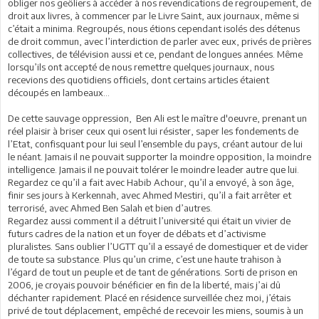
obliger nos geôliers à accéder à nos revendications de regroupement, de
droit aux livres, à commencer par le Livre Saint, aux journaux, même si
c’était a minima. Regroupés, nous étions cependant isolés des détenus
de droit commun, avec l’interdiction de parler avec eux, privés de prières
collectives, de télévision aussi et ce, pendant de longues années. Même
lorsqu’ils ont accepté de nous remettre quelques journaux, nous
recevions des quotidiens officiels, dont certains articles étaient
découpés en lambeaux…
De cette sauvage oppression, Ben Ali est le maître d'oeuvre, prenant un
réel plaisir à briser ceux qui osent lui résister, saper les fondements de
l’Etat, confisquant pour lui seul l’ensemble du pays, créant autour de lui
le néant. Jamais il ne pouvait supporter la moindre opposition, la moindre
intelligence. Jamais il ne pouvait tolérer le moindre leader autre que lui.
Regardez ce qu’il a fait avec Habib Achour, qu’il a envoyé, à son âge,
finir ses jours à Kerkennah, avec Ahmed Mestiri, qu’il a fait arrêter et
terrorisé, avec Ahmed Ben Salah et bien d’autres.
Regardez aussi comment il a détruit l’université qui était un vivier de
futurs cadres de la nation et un foyer de débats et d’activisme
pluralistes. Sans oublier l’UGTT qu’il a essayé de domestiquer et de vider
de toute sa substance. Plus qu’un crime, c’est une haute trahison à
l’égard de tout un peuple et de tant de générations. Sorti de prison en
2006, je croyais pouvoir bénéficier en fin de la liberté, mais j’ai dû
déchanter rapidement. Placé en résidence surveillée chez moi, j’étais
privé de tout déplacement, empêché de recevoir les miens, soumis à un