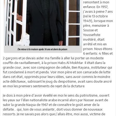
remontent à mon
enfance. En 1957,
j’avais à peine 7 ans
(né le 13 octobre
1949), lorsque mon
père, menuisier à
Sousse et
Youssefiste
invétéré, était
arrêté et mis en
prison. Nous étions
6 enfants: 4 filles et
2 garçons et je devais aider ma famille à aller lui porter un modeste
couffin de ravitaillement, à la prison Habs Al Mokhtar. Il était dans la
grande cour, avec son compagnon de cellule, Ben Rayana, instituteur qui
fut condamné à mort et pendu. Voir mon père et son camarade de lutte
dans cet état, opprimés pour leurs idées, sans avoir commis le moindre
acte délictueux, subissant le joug du despotisme, avait sans doute ancré
en moi les premiers sentiments de rejet de la dictature.
Je dois à mon père d’avoir éveillé en moi le sens du patriotisme, ouvert
les yeux sur l’élan nationaliste arabe incarné alors par Nasser avant de
subir la grande Naqsa de 1967 et de connaître le goût amer de la
défaite… qui, loin de vous anéantir, doit vous donner de nouveaux
ressorts. Je ne savais pas alors que j’allais être, moi aussi, victime de