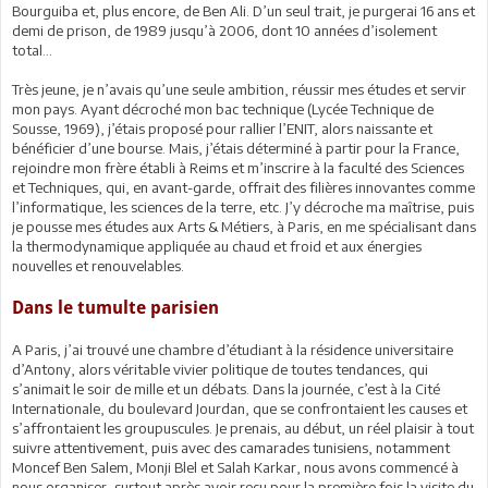
Bourguiba et, plus encore, de Ben Ali. D’un seul trait, je purgerai 16 ans et
demi de prison, de 1989 jusqu’à 2006, dont 10 années d’isolement
total…
Très jeune, je n’avais qu’une seule ambition, réussir mes études et servir
mon pays. Ayant décroché mon bac technique (Lycée Technique de
Sousse, 1969), j’étais proposé pour rallier l’ENIT, alors naissante et
bénéficier d’une bourse. Mais, j’étais déterminé à partir pour la France,
rejoindre mon frère établi à Reims et m’inscrire à la faculté des Sciences
et Techniques, qui, en avant-garde, offrait des filières innovantes comme
l’informatique, les sciences de la terre, etc. J’y décroche ma maîtrise, puis
je pousse mes études aux Arts & Métiers, à Paris, en me spécialisant dans
la thermodynamique appliquée au chaud et froid et aux énergies
nouvelles et renouvelables.
Dans le tumulte parisien
A Paris, j’ai trouvé une chambre d’étudiant à la résidence universitaire
d’Antony, alors véritable vivier politique de toutes tendances, qui
s’animait le soir de mille et un débats. Dans la journée, c’est à la Cité
Internationale, du boulevard Jourdan, que se confrontaient les causes et
s’affrontaient les groupuscules. Je prenais, au début, un réel plaisir à tout
suivre attentivement, puis avec des camarades tunisiens, notamment
Moncef Ben Salem, Monji Blel et Salah Karkar, nous avons commencé à
nous organiser, surtout après avoir reçu pour la première fois la visite du