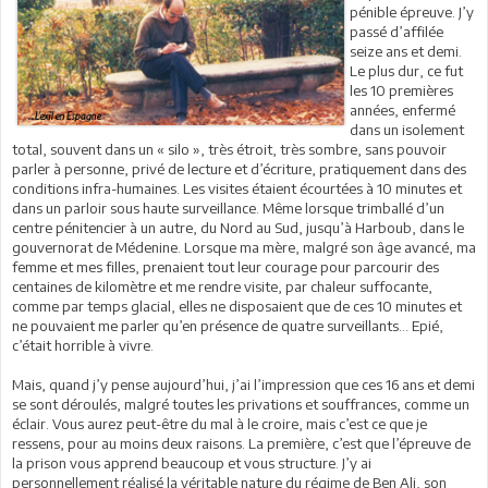
pénible épreuve. J’y
passé d’affilée
seize ans et demi.
Le plus dur, ce fut
les 10 premières
années, enfermé
dans un isolement
total, souvent dans un « silo », très étroit, très sombre, sans pouvoir
parler à personne, privé de lecture et d’écriture, pratiquement dans des
conditions infra-humaines. Les visites étaient écourtées à 10 minutes et
dans un parloir sous haute surveillance. Même lorsque trimballé d’un
centre pénitencier à un autre, du Nord au Sud, jusqu’à Harboub, dans le
gouvernorat de Médenine. Lorsque ma mère, malgré son âge avancé, ma
femme et mes filles, prenaient tout leur courage pour parcourir des
centaines de kilomètre et me rendre visite, par chaleur suffocante,
comme par temps glacial, elles ne disposaient que de ces 10 minutes et
ne pouvaient me parler qu’en présence de quatre surveillants… Epié,
c’était horrible à vivre.
Mais, quand j’y pense aujourd’hui, j’ai l’impression que ces 16 ans et demi
se sont déroulés, malgré toutes les privations et souffrances, comme un
éclair. Vous aurez peut-être du mal à le croire, mais c’est ce que je
ressens, pour au moins deux raisons. La première, c’est que l’épreuve de
la prison vous apprend beaucoup et vous structure. J’y ai
personnellement réalisé la véritable nature du régime de Ben Ali, son