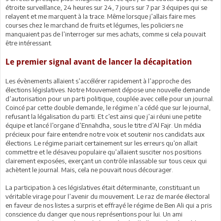
étroite surveillance, 24 heures sur 24, 7 jours sur 7 par 3 équipes qui se
relayent et me marquent à la trace. Même lorsque j’allais faire mes
courses chez le marchand de fruits et légumes, les policiers ne
manquaient pas de l’interroger sur mes achats, comme si cela pouvait
être intéressant.
Le premier signal avant de lancer la décapitation
Les évènements allaient s’accélérer rapidement à l’approche des
élections législatives. Notre Mouvement dépose une nouvelle demande
d’autorisation pour un parti politique, couplée avec celle pour un journal.
Coincé par cette double demande, le régime n’a cédé que sur le journal,
refusant la légalisation du parti. Et c’est ainsi que j’ai réuni une petite
équipe et lancé l’organe d’Ennahdha, sous le titre d’Al Fajr. Un média
précieux pour faire entendre notre voix et soutenir nos candidats aux
élections. Le régime pariait certainement sur les erreurs qu’on allait
commettre et le désaveu populaire qu’allaient susciter nos positions
clairement exposées, exerçant un contrôle inlassable sur tous ceux qui
achètent le journal. Mais, cela ne pouvait nous décourager.
La participation à ces législatives était déterminante, constituant un
véritable virage pour l’avenir du mouvement. Le raz de marée électoral
en faveur de nos listes a surpris et effrayé le régime de Ben Ali qui a pris
conscience du danger que nous représentions pour lui. Un ami