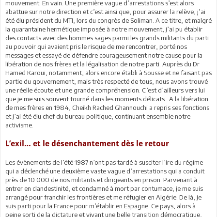
mouvement. En vain. Une première vague d’arrestations s’est alors
abattue sur notre direction et c’est ainsi que, pour assurer la relève, j’ai
été élu président du MTI, lors du congrès de Soliman. A ce titre, et malgré
la quarantaine hermétique imposée à notre mouvement, j’ai pu établir
des contacts avec des hommes sages parmi les grands militants du parti
au pouvoir qui avaient pris le risque de me rencontrer, porté nos
messages et essayé de défendre courageusement notre cause pour la
libération de nos frères et la légalisation de notre parti. Auprès du Dr
Hamed Karoui, notamment, alors encore établi à Sousse et ne faisant pas
partie du gouvernement, mais très respecté de tous, nous avons trouvé
une réelle écoute et une grande compréhension. C’est d’ailleurs vers lui
que je me suis souvent tourné dans les moments délicats…A la libération
de mes frères en 1984, Cheikh Rached Ghannouchi a repris ses fonctions
et j’ai été élu chef du bureau politique, continuant ensemble notre
activisme.
L’exil… et le désenchantement dès le retour
Les évènements de l’été 1987 n’ont pas tardé à susciter l’ire du régime
qui a déclenché une deuxième vaste vague d’arrestations qui a conduit
près de 10 000 de nos militants et dirigeants en prison. Parvenant à
entrer en clandestinité, et condamné à mort par contumace, je me suis
arrangé pour franchir les frontières et me réfugier en Algérie. De là, je
suis parti pour la France pour m’établir en Espagne. Ce pays, alors à
peine sorti de la dictature et vivant une belle transition démocratique,