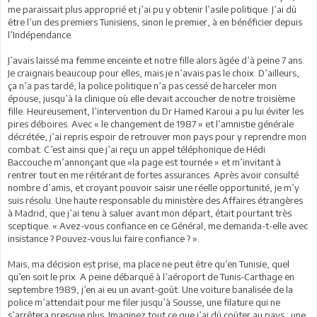
me paraissait plus approprié et j’ai pu y obtenir l’asile politique. J’ai dû
être l’un des premiers Tunisiens, sinon le premier, à en bénéficier depuis
l’Indépendance.
J’avais laissé ma femme enceinte et notre fille alors âgée d’à peine 7 ans.
Je craignais beaucoup pour elles, mais je n’avais pas le choix. D’ailleurs,
ça n’a pas tardé, la police politique n’a pas cessé de harceler mon
épouse, jusqu’à la clinique où elle devait accoucher de notre troisième
fille. Heureusement, l’intervention du Dr Hamed Karoui a pu lui éviter les
pires déboires. Avec « le changement de 1987 » et l’amnistie générale
décrétée, j’ai repris espoir de retrouver mon pays pour y reprendre mon
combat. C’est ainsi que j’ai reçu un appel téléphonique de Hédi
Baccouche m’annonçant que «la page est tournée » et m’invitant à
rentrer tout en me réitérant de fortes assurances. Après avoir consulté
nombre d’amis, et croyant pouvoir saisir une réelle opportunité, je m’y
suis résolu. Une haute responsable du ministère des Affaires étrangères
à Madrid, que j’ai tenu à saluer avant mon départ, était pourtant très
sceptique. « Avez-vous confiance en ce Général, me demanda-t-elle avec
insistance ? Pouvez-vous lui faire confiance ? ».
Mais, ma décision est prise, ma place ne peut être qu’en Tunisie, quel
qu’en soit le prix. A peine débarqué à l’aéroport de Tunis-Carthage en
septembre 1989, j’en ai eu un avant-goût. Une voiture banalisée de la
police m’attendait pour me filer jusqu’à Sousse, une filature qui ne
s’arrêtera presque plus. Imaginez tout ce que j’ai dû coûter au pays : une