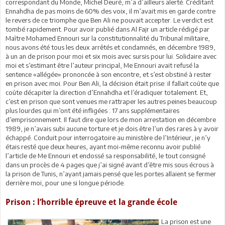
correspondant du Monde, Michel Deuré, m’a d’ailleurs alerté. Créditant
Ennahdha de pas moins de 60% des voix, il m’avait mis en garde contre
le revers de ce triomphe que Ben Ali ne pouvait accepter. Le verdict est
tombé rapidement. Pour avoir publié dans Al Fajr un article rédigé par
Maître Mohamed Ennouri sur la constitutionnalité du Tribunal militaire,
nous avons été tous les deux arrêtés et condamnés, en décembre 1989,
à un an de prison pour moi et six mois avec sursis pour lui. Solidaire avec
moi et s’estimant être l’auteur principal, Me Ennouri avait refusé la
sentence «allégée» prononcée à son encontre, et s’est obstiné à rester
en prison avec moi. Pour Ben Ali, la décision était prise: il fallait coûte que
coûte décapiter la direction d’Ennahdha et l’éradiquer totalement. Et,
c’est en prison que sont venues me rattraper les autres peines beaucoup
plus lourdes qui m’ont été infligées : 17 ans supplémentaires
d’emprisonnement. Il faut dire que lors de mon arrestation en décembre
1989, je n’avais subi aucune torture et je dois être l’un des rares à y avoir
échappé. Conduit pour interrogatoire au ministère de l’Intérieur, je n’y
étais resté que deux heures, ayant moi-même reconnu avoir publié
l’article de Me Ennouri et endossé sa responsabilité, le tout consigné
dans un procès de 4 pages que j’ai signé avant d’être mis sous écrous à
la prison de Tunis, n’ayant jamais pensé que les portes allaient se fermer
derrière moi, pour une si longue période.
Prison : l’horrible épreuve et la grande école
La prison est une