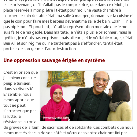
en le prévenant, qu’il n’allait pas le comprendre, que dans ce réduit, la
place réservée à mon piètre lit était pour moi une vaste chambre à
coucher, le coin de table était ma salle à manger, donnant sur la cuisine et
que le coin pour faire mes besoins devenait ma salle de bain. Ebahi, il n’a
pas pipé mot. Et pourtant, c’était la représentation mentale que je me
suis faite de ma geôle. Dans ma tête, je n’étais plus le prisonnier, mais le
geôlier, je n’étais pas en prison, mais ailleurs, et le véritable otage, c’était
Ben Ali et son régime qui ne tarderait pas à s’effondrer, tant il était
porteur de son germe d’autodestruction.
Une oppression sauvage érigée en système
C’est en prison que
j’ai mieux connu le
peuple tunisien,
dans sa diversité.
Ensemble, nous
avons appris que
tout ne peut
s’arracher que par
la lutte, la
résistance, au prix
de grèves de la faim, de sacrifices et de solidarité. Ces combats que nous
avons menés chacun de son côté et vécus dans notre chair ont fini par