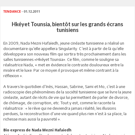
TENDANCE
- 01.12.2011
Hkéyet Tounsia, bientôt sur les grands écrans
tunisiens
En 2009, Nada Mezni Hafaïedh, jeune cinéaste tunisienne a réalisé un
documentaire qu’elle appellera Singularity. C’est à partir de là qu’elle
développera son nouveau film qui sortira très prochainement dans les
salles tunisiennes «Hkéyet Tounsia». Ce film, comme le souligne sa
réalisatrice Nada, « met en évidence le contraste douloureux entre la
misère et le luxe. Par ce moyen il provoque et même contraint à la
réflexion ».
A travers le quotidien d’Inès, Hassan, Sabrine, Sami et Mo, c’est à une
radioscopie des phénomènes de la société tunisienne que se livre la jeune
cinéaste, autant de récits de vie qui lui permettent de parler de divorce,
de chômage, de corruption, etc. Tout y est, comme le raconte la
réalisatrice : « le rêve qui ne deviendra jamais réalité, les illusions
perdues, la reconstruction d’une vie quand plus rien n’est à sa place, la
richesse mais aussi la pauvreté ».
Bio express de Nada Mezni Hafaiedh