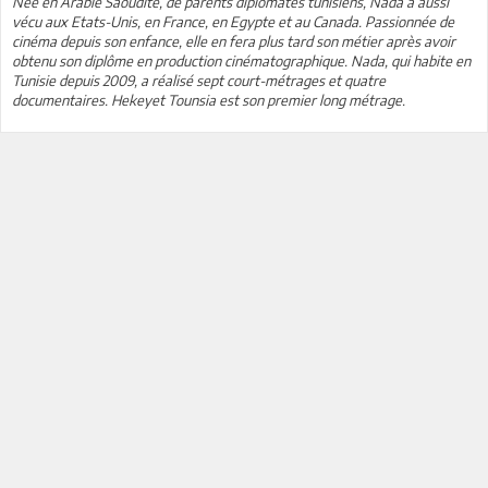
Née en Arabie Saoudite, de parents diplomates tunisiens, Nada a aussi
vécu aux Etats-Unis, en France, en Egypte et au Canada. Passionnée de
cinéma depuis son enfance, elle en fera plus tard son métier après avoir
obtenu son diplôme en production cinématographique. Nada, qui habite en
Tunisie depuis 2009, a réalisé sept court-métrages et quatre
documentaires. Hekeyet Tounsia est son premier long métrage.