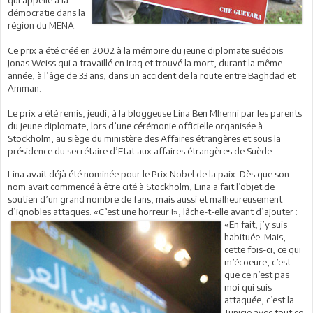
qui appelle à la
démocratie dans la
région du MENA.
Ce prix a été créé en 2002 à la mémoire du jeune diplomate suédois
Jonas Weiss qui a travaillé en Iraq et trouvé la mort, durant la même
année, à l’âge de 33 ans, dans un accident de la route entre Baghdad et
Amman.
Le prix a été remis, jeudi, à la bloggeuse Lina Ben Mhenni par les parents
du jeune diplomate, lors d’une cérémonie officielle organisée à
Stockholm, au siège du ministère des Affaires étrangères et sous la
présidence du secrétaire d’Etat aux affaires étrangères de Suède.
Lina avait déjà été nominée pour le Prix Nobel de la paix. Dès que son
nom avait commencé à être cité à Stockholm, Lina a fait l’objet de
soutien d’un grand nombre de fans, mais aussi et malheureusement
d’ignobles attaques. «C’est une horreur !», lâche-t-elle
avant d’ajouter :
«En fait, j’y suis
habituée. Mais,
cette fois-ci, ce qui
m’écoeure, c’est
que ce n’est pas
moi qui suis
attaquée, c’est la
Tunisie avec tout ce