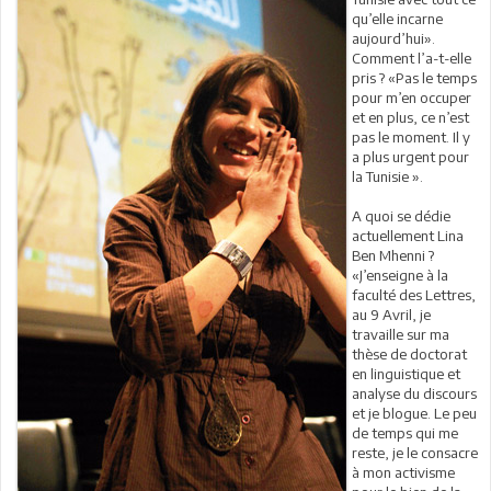
qu’elle incarne
aujourd’hui».
Comment l’a-t-elle
pris ? «Pas le temps
pour m’en occuper
et en plus, ce n’est
pas le moment. Il y
a plus urgent pour
la Tunisie ».
A quoi se dédie
actuellement Lina
Ben Mhenni ?
«J’enseigne à la
faculté des Lettres,
au 9 Avril, je
travaille sur ma
thèse de doctorat
en linguistique et
analyse du discours
et je blogue. Le peu
de temps qui me
reste, je le consacre
à mon activisme