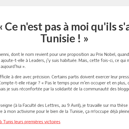
 Ce n'est pas à moi qu'ils s'
Tunisie ! »
Mhenni, dont le nom revient pour une proposition au Prix Nobel, quan
t, ajoute-t-elle à Leaders, j’y suis habituée. Mais, cette fois-ci, ce qu
 aujourd’hui ».
ficile à dire avec précision. Certains partis doivent exercer leur pre
 Compte-t-elle réagir ? « Pas le temps pour m’en occuper et en plus, c
, mais je suis réconfortée par la solidarité de la communauté des blo
eigne (à la Faculté des Lettres, au 9 Avril), je travaille sur ma thèse
re à mon activisme pour le bien de la Tunisie, ça m'occupe déjà plein
 Tunis leurs premières victoires