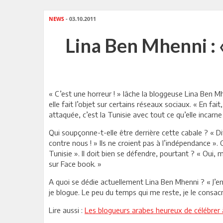
NEWS
- 03.10.2011
Lina Ben Mhenni : «
« C’est une horreur ! » lâche la bloggeuse Lina Ben 
elle fait l’objet sur certains réseaux sociaux. « En fai
attaquée, c’est la Tunisie avec tout ce qu’elle incarne
Qui soupçonne-t-elle être derrière cette cabale ? « Dif
contre nous ! » Ils ne croient pas à l’indépendance ».
Tunisie ». Il doit bien se défendre, pourtant ? « Oui
sur Face book. »
A quoi se dédie actuellement Lina Ben Mhenni ? « J’ens
je blogue. Le peu du temps qui me reste, je le consac
Lire aussi :
Les blogueurs arabes heureux de célébrer à