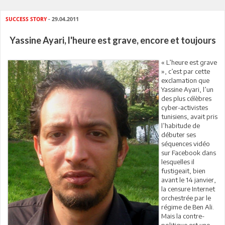
SUCCESS STORY
- 29.04.2011
Yassine Ayari, l'heure est grave, encore et toujours
« L’heure est grave
», c’est par cette
exclamation que
Yassine Ayari, l’un
des plus célèbres
cyber-activistes
tunisiens, avait pris
l’habitude de
débuter ses
séquences vidéo
sur Facebook dans
lesquelles il
fustigeait, bien
avant le 14 janvier,
la censure Internet
orchestrée par le
régime de Ben Ali.
Mais la contre-