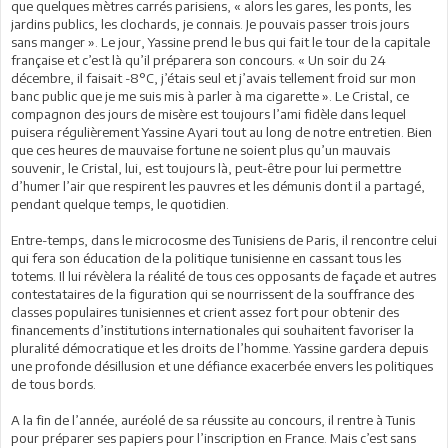
que quelques mètres carrés parisiens, « alors les gares, les ponts, les
jardins publics, les clochards, je connais. Je pouvais passer trois jours
sans manger ». Le jour, Yassine prend le bus qui fait le tour de la capitale
française et c’est là qu’il préparera son concours. « Un soir du 24
décembre, il faisait -8°C, j’étais seul et j’avais tellement froid sur mon
banc public que je me suis mis à parler à ma cigarette ». Le Cristal, ce
compagnon des jours de misère est toujours l’ami fidèle dans lequel
puisera régulièrement Yassine Ayari tout au long de notre entretien. Bien
que ces heures de mauvaise fortune ne soient plus qu’un mauvais
souvenir, le Cristal, lui, est toujours là, peut-être pour lui permettre
d’humer l’air que respirent les pauvres et les démunis dont il a partagé,
pendant quelque temps, le quotidien.
Entre-temps, dans le microcosme des Tunisiens de Paris, il rencontre celui
qui fera son éducation de la politique tunisienne en cassant tous les
totems. Il lui révèlera la réalité de tous ces opposants de façade et autres
contestataires de la figuration qui se nourrissent de la souffrance des
classes populaires tunisiennes et crient assez fort pour obtenir des
financements d’institutions internationales qui souhaitent favoriser la
pluralité démocratique et les droits de l’homme. Yassine gardera depuis
une profonde désillusion et une défiance exacerbée envers les politiques
de tous bords.
A la fin de l’année, auréolé de sa réussite au concours, il rentre à Tunis
pour préparer ses papiers pour l’inscription en France. Mais c’est sans