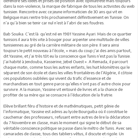
défendre ses idées et prises de position avec opiniâtreté mais toujours
dans la non-violence, la marque de fabrique de tous les activistes du web
tunisien. Rencontre avec ce jeune informaticien de 30 ans qui vit en
Belgique mais rentre très prochainement définitivement en Tunisie. On
n’a qu’à bien se tenir car nul n’est à l’abri de ses foudres.
Bab Souika. C’est là qu’est né en 1981 Yassine Ayari. Mais de ce quartier
tunisois il aura très vite à bouger pour arpenter une multitude de villes
tunisiennes au gré de la carrière militaire de son père. Il sera ainsi
toujours le petit nouveau à l’école, « mais du coup j’ai des amis partout,
dit Yassine, et j’ai très tôt eu la conscience que Tunis n’est pas la Tunisie.
J’ai habité à Jendouba, Kasserine, Jebel Ouest ». A Remada, il parcourt
chaque matin, comme tous les autres enfants, les huit kilomètres qui le
séparent de son école et dans les villes frontalières de l’Algérie, il côtoie
ces populations oubliées qui vivent du trafic d’essence et de
marchandises en tout genre parce qu’elles n’ont pas d’autre choix pour
survivre. A la maison, Yassine vit entouré de livres et a la chance de
profiter de sa mère qui se consacre à l’éducation de la fratrie.
Elève brillant féru d’histoire et de mathématiques, petit génie de
l’informatique, Yassine est admis au lycée Bourguiba où il constitue le
cauchemar des professeurs, refusant entre autres de lire la déclaration
du 7 Novembre en classe, mais le moment qui signe le début de sa
véritable conscience politique se passe dans le métro de Tunis. Avec ses
camarades de classe, tous des tabliers vêtus, il discute et rigole. Un