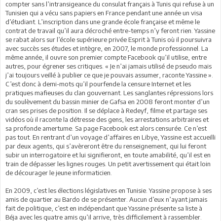
compter sans l’intransigeance du consulat français à Tunis qui refuse à un
Tunisien qui a vécu sans papiers en France pendant une année un visa
d’étudiant. L’inscription dans une grande école française et même le
contrat de travail qu’il aura décroché entre-temps n’y feront rien. Yassine
se rabat alors sur l’école supérieure privée Esprit à Tunis où il poursuivra
avec succès ses études et intègre, en 2007, le monde professionnel. La
même année, il ouvre son premier compte Facebook qu’il utilise, entre
autres, pour égrener ses critiques. « Je n’ai jamais utilisé de pseudo mais
j’ai toujours veillé à publier ce que je pouvais assumer, raconte Yassine ».
C’est donc à demi-mots qu’il pourfende la censure Internet et les
pratiques mafieuses du clan gouvernant. Les sanglantes répressions lors
du soulèvement du bassin minier de Gafsa en 2008 feront monter d’un
cran ses prises de position. Il se déplace à Redeyf, filme et partage ses
vidéos où il raconte la détresse des gens, les arrestations arbitraires et
sa profonde amertume. Sa page Facebook est alors censurée. Ce n’est
pas tout. En rentrant d’un voyage d’affaires en Libye, Yassine est accueilli
par deux agents, qui s’avèreront être du renseignement, qui lui feront
subir un interrogatoire et lui signifieront, en toute amabilité, qu’il est en
train de dépasser les lignes rouges. Un petit avertissement qui était loin
de décourager le jeune informaticien.
En 2009, c’est les élections législatives en Tunisie. Yassine propose à ses
amis de quartier au Bardo de se présenter. Aucun d’eux n’ayant jamais
fait de politique, c’est en indépendant que Yassine présente sa liste à
Béja avec les quatre amis qu’il arrive, très difficilement à rassembler.