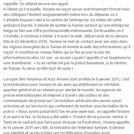
rappelle. On attend encore son appel.
A Telnet où il travaille, Yassine ne reçoit aucun avertissement formel mais
ses collègues l’évitent soigneusement même lors du déjeuner où il
s’attable toujours seul à la cantine de l’entreprise. Au milieu de cette
ambiance lourde, il décide de quitter la Tunisie surtout qu’une entreprise
belge lui fait une offre professionnelle intéressante. De Bruxelles où il
s’installe, il continue à militer à travers le web, débarrassé de la censure.
Dès le 22 décembre 2010, Yassine se met en contact avec ses amis dans
les régions insurgées de la Tunisie et inonde le web des informations qu’il
reçoit. Il constitue un réseau fiable qui lui file au jour le jour les
informations locales. Un soir, un ancien copain l’appelle d’un taxiphone la
voix tremblante : « tu es recherché par la police tunisienne, si tu rentres
en Tunisie, tu seras arrêté tout de suite ».
Lorsque Slim Amamou et Aziz Amami sont arrêtés le 6 janvier 2011, c’est
la mobilisation pour Yassine et ses amis qui établissent un véritable
quartier général et se relaient pour alerter le monde, les agences de
presse internationales et Internet à travers des vidéos et des
communiqués de presse sur l’arrestation arbitraire des jeunes cyber-
activistes et sur les morts qui continuent de tomber sous les balles de la
police. « Nous avons passé 600 fax en une seule nuit, se rappelle Yassine.
A un euro le fax, la facture a été salée ». Frustré de ne pouvoir rentrer à
Tunis et ne sachant que faire pour évacuer sa frustration, Yassine appelle,
le 14 janvier 2011 vers 18h, le ministère de l’Intérieur tunisien. Il décline
son identité et se lance dans une prolifération d’insultes aussi