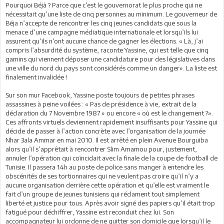
Pourquoi Béjà ? Parce que c’est le gouvernorat le plus proche qui ne
nécessitait qu’une liste de cinq personnes au minimum. Le gouverneur de
Béja n’accepte de rencontrer les cinq jeunes candidats que sous la
menace d’une campagne médiatique internationale et lorsqu’ils lui
assurent qu’ils n’ont aucune chance de gagner les élections. « Là, j’ai
compris l’absurdité du système, raconte Yassine, qui est telle que cinq
gamins qui viennent déposer une candidature pour des législatives dans
une ville du nord du pays sont considérés comme un danger». La liste est
finalement invalidée !
Sur son mur Facebook, Yassine poste toujours de petites phrases
assassines à peine voilées : « Pas de présidence à vie, extrait de la
déclaration du 7 Novembre 1987 » ou encore « où est le changement ?».
Ces affronts virtuels deviennent rapidement insuffisants pour Yassine qui
décide de passer à l’action concrète avec l’organisation de la journée
Nhar 3ala Ammar en mai 2010. Il est arrêté en plein Avenue Bourguiba
alors qu’il s’apprêtait à rencontrer Slim Amamou pour, justement,
annuler l’opération qui coïncidait avec la finale de la coupe de football de
Tunisie. Il passera 14h au poste de police sans manger à entendre les
obscénités de ses tortionnaires qui ne veulent pas croire qu’il n’y a
aucune organisation derrière cette opération et qu’elle est vraiment le
fait d’un groupe de jeunes tunisiens qui réclament tout simplement
liberté et justice pour tous. Après avoir signé des papiers qu’il était trop
fatigué pour déchiffrer, Yassine est reconduit chez lui. Son
accompagnateur lui ordonne de ne quitter son domicile que lorsqu’il le