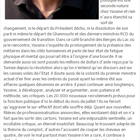
politique est une
seconde nature
chez Yassine et rien
n’aura étanché sa
soif de
changement, ni le départ du Président déchu, ni la dissolution de son
parti ni même le départ de Ghannouchi et des derniers ministres RCD du
gouvernement de transition. Dans ce café branché des Berges du Lac où
je le rencontre, Yassine s’inquiète du prolongement de la présence des
militaires dans les cités tunisiennes et parle de leur état de fatigue
physique et mental qui pourrait être à l’origine d’une bourde. Il se
demande aussi où sont passés les millions de dollars d’aide reçus par la
Tunisie depuis la révolution alors qu’on n’entend qu’un discours axé sur
les caisses vides de l’Etat. Il doute aussi de la volonté du premier ministre
actuel d’en finir avec les ombres du passé ayant lui-même été aux
affaires quelques décennies en arrière. Il peut continuer ainsi longtemps,
Yassine, à développer, analyser et argumenter, avec patience et
méthode, ses critiques. Les 20.000 nouveaux recrutements prévus pour
la fonction publique d’ici le début du mois de juillet ? Ils ne feront
qu’aggraver le sur-effectif dont elle souffre déjà. Quant aux nouvelles
filières de professionnalisation annoncées, elles existaient déjà et on n’a
fait que les sortir des cartons. Yassine est une inépuisable sentinelle, un
incollable critique, un éternel insatisfait. Beaucoup le trouvent adepte de
la théorie du complot, d’autres l’accusent de couper les cheveux en
quatre, de voir le mal partout mais Yassine n’en a cure, il continue à