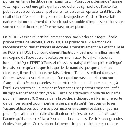
policier en tenue lui dit de rire moins fort. « Pourquoi ?, demande Yassine
». La réponse est une gifle qui fait s’écrouler ce symbole de l’autorité
publique que constitue un policier en tenue censé représentant l’Etat de
droit et la défense du citoyen contre les injustices. Cette offense fait
naître en lui un sentiment de révolte qui se double d’impuissance lorsque
son père, le militaire, préfère ne pas porter plainte.
En 2000, Yassine réussit brillamment son Bac Maths et intègre l’école
préparatoire de Nabeul, l’IPEIN. Là, il se présente aux élections de
représentation des étudiants et échoue lamentablement ne s’étant allié ni
au RCD ni à l’UGET qui contrôlaient l’Institut. « Seul mon meilleur ami et
ma copine de l’époque ont voté pour moi, raconte-t-il ». Il récidive
lorsqu’il intègre l’IPEIT à Tunis et réussit, « mais j’ai été un piètre délégué
je crois parce qu’à chaque fois que je demandais quelque chose au
directeur, il me disait ok et ne faisait rien ». Toujours brillant dans ses
études, Yassine est tellement confiant qu’il ne passe que le concours
français d’accès aux grandes écoles où il échoue, malheureusement, à
l’oral. Les portes de l’avenir se referment et ses parents passent l’été à
lui rappeler cet échec pitoyable. C’est alors qu'avec un visa de tourisme
pour la France et 180 euros dans la poche, il débarque à Paris, une sorte
de défi personnel pour montrer à ses parents qu’il n’est pas un loser.
Yassine utilise ses économies pour insérer une annonce dans un journal
pour réparation à domicile d’ordinateurs et c’est de cela qu’il vit toute
l’année qu’il consacre à la préparation du concours d’entrée aux grandes
écoles françaises. Ce revenu ne lui permettra pas de louer ne serait-ce