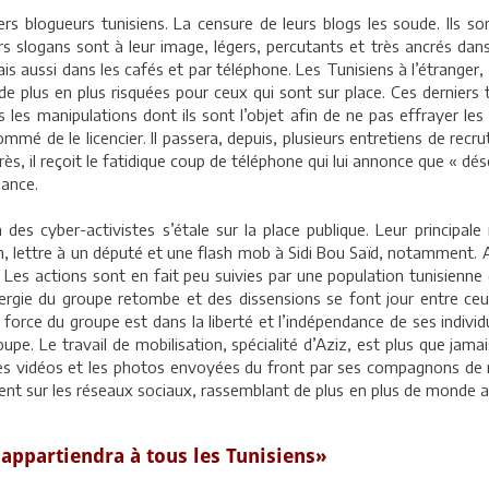
 blogueurs tunisiens. La censure de leurs blogs les soude. Ils so
rs slogans sont à leur image, légers, percutants et très ancrés dans
is aussi dans les cafés et par téléphone. Les Tunisiens à l’étranger
 de plus en plus risquées pour ceux qui sont sur place. Ces dernier
 les manipulations dont ils sont l’objet afin de ne pas effrayer les
ommé de le licencier. Il passera, depuis, plusieurs entretiens de r
après, il reçoit le fatidique coup de téléphone qui lui annonce que « 
lance.
 cyber-activistes s’étale sur la place publique. Leur principale r
ah, lettre à un député et une flash mob à Sidi Bou Saïd, notamment. A
n. Les actions sont en fait peu suivies par une population tunisienne 
ergie du groupe retombe et des dissensions se font jour entre ce
force du groupe est dans la liberté et l’indépendance de ses indivi
. Le travail de mobilisation, spécialité d’Aziz, est plus que jamais 
c les vidéos et les photos envoyées du front par ses compagnons de
issent sur les réseaux sociaux, rassemblant de plus en plus de monde
e appartiendra à tous les Tunisiens»