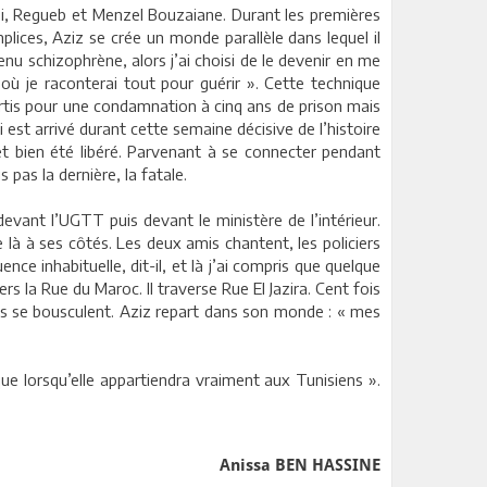
ssi, Regueb et Menzel Bouzaiane. Durant les premières
plices, Aziz se crée un monde parallèle dans lequel il
venu schizophrène, alors j’ai choisi de le devenir en me
ù je raconterai tout pour guérir ». Cette technique
artis pour une condamnation à cinq ans de prison mais
ui est arrivé durant cette semaine décisive de l’histoire
l et bien été libéré. Parvenant à se connecter pendant
 pas la dernière, la fatale.
devant l’UGTT puis devant le ministère de l’intérieur.
là à ses côtés. Les deux amis chantent, les policiers
ce inhabituelle, dit-il, et là j’ai compris que quelque
rs la Rue du Maroc. Il traverse Rue El Jazira. Cent fois
 idées se bousculent. Aziz repart dans son monde : « mes
que lorsqu’elle appartiendra vraiment aux Tunisiens ».
Anissa BEN HASSINE