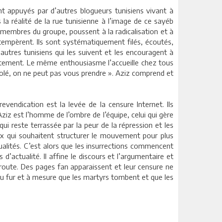
nt appuyés par d’autres blogueurs tunisiens vivant à
 la réalité de la rue tunisienne à l’image de ce sayéb
, membres du groupe, poussent à la radicalisation et à
s tempèrent. Ils sont systématiquement filés, écoutés,
 autres tunisiens qui les suivent et les encouragent à
ecrutement. Le même enthousiasme l’accueille chez tous
désolé, on ne peut pas vous prendre ». Aziz comprend et
evendication est la levée de la censure Internet. Ils
ziz est l’homme de l’ombre de l’équipe, celui qui gère
qui reste terrassée par la peur de la répression et les
ux qui souhaitent structurer le mouvement pour plus
dualités. C’est alors que les insurrections commencent
d’actualité. Il affine le discours et l’argumentaire et
 route. Des pages fan apparaissent et leur censure ne
 au fur et à mesure que les martyrs tombent et que les