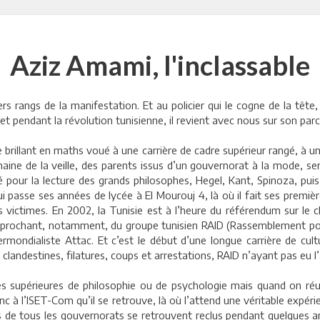
Aziz Amami, l'inclassable
ngs de la manifestation. Et au policier qui le cogne de la tête, il
 pendant la révolution tunisienne, il revient avec nous sur son parco
brillant en maths voué à une carrière de cadre supérieur rangé, à un
ine de la veille, des parents issus d’un gouvernorat à la mode, ser
ur la lecture des grands philosophes, Hegel, Kant, Spinoza, puis 
 passe ses années de lycée à El Mourouj 4, là où il fait ses premi
s victimes. En 2002, la Tunisie est à l’heure du référendum sur l
rapprochant, notamment, du groupe tunisien RAID (Rassemblement po
ermondialiste Attac. Et c’est le début d’une longue carrière de c
s clandestines, filatures, coups et arrestations, RAID n’ayant pas eu l
des supérieures de philosophie ou de psychologie mais quand on ré
onc à l’ISET-Com qu’il se retrouve, là où l’attend une véritable expér
ssus de tous les gouvernorats se retrouvent reclus pendant quelques 