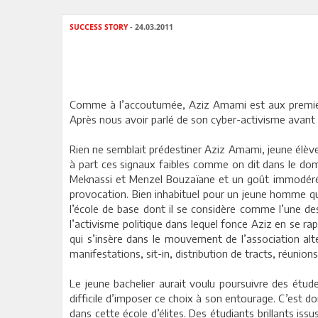
SUCCESS STORY
- 24.03.2011
Comme à l’accoutumée, Aziz Amami est aux premiers ra
Après nous avoir parlé de son cyber-activisme avant et
Rien ne semblait prédestiner Aziz Amami, jeune élève 
à part ces signaux faibles comme on dit dans le doma
Meknassi et Menzel Bouzaïane et un goût immodéré po
provocation. Bien inhabituel pour un jeune homme qui
l’école de base dont il se considère comme l’une de
l’activisme politique dans lequel fonce Aziz en se 
qui s’insère dans le mouvement de l’association alt
manifestations, sit-in, distribution de tracts, réunion
Le jeune bachelier aurait voulu poursuivre des étu
difficile d’imposer ce choix à son entourage. C’est d
dans cette école d’élites. Des étudiants brillants i