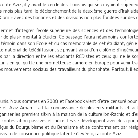
aconte Aziz, il y avait le cercle des Tunisois qui se croyaient supéri
es mois plus tard, le déclenchement de la deuxième guerre d’Irak ai
om » avec des bagarres et des divisions non plus fondées sur des d
ermet d’intégrer l’école supérieure des sciences et des technologi
ver de plaisir mental à étudier. Ce passage l’aura néanmoins confort
 est témoin dans son Ecole et du cas mémorable de cet étudiant, gén
e national de télédiffusion, se privant ainsi d’un diplôme d’ingénieur 
ées par la direction entre les étudiants RCDistes et ceux qui ne le so
unisien qui quitte une prometteuse carrière en Europe pour venir tr
s mouvements sociaux des travailleurs du phosphate. Partout, il éco
Tunis. Nous sommes en 2008 et Facebook vient d’être censuré pour la
 et Aziz Amami fait la connaissance de plusieurs militants et acti
aniser les premiers sit-in à la maison de la culture Ibn-Rachiq et d’e
de contestation passives et indirectes se développent avec des grou
éçus du Bourguibisme et du Benalisme et se conformaient par résig
niveau de conscience politique latente élevée », raconte Aziz.