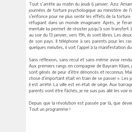
Tout s’arrête au matin du jeudi 6 janvier. Aziz Amam
journées de torture psychologique au ministère de l’i
s’enfonce pour ne plus sentir les effets de la torture.
réfugiant dans un monde imaginaire. Après, je fera
mentale lui permet de résister jusqu’à son transfert
au soir du 13 janvier, vers 19h, ils sont libres. Les de
de son pays. Il téléphone à ses parents pour les rass
quelques minutes, il voit l’appel à la manifestation du
Sans réflexion, sans recul et sans même avoir rendu v
Aux premiers rangs en compagnie de Bayram Kilani, pl
sont gênés de peur d’être dénoncés et reconnus. Mais A
chose d’important était en train de se passer ». Les pr
il est arrêté. La ville est en état de siège. Aux barra
parents vont être fâchés, je ne suis pas allé les voir e
Depuis que la révolution est passée par là, que devie
Tout un programme !