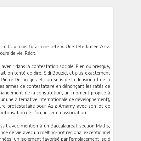
 dit : « mais tu as une tête ». Une tête brûlée Aziz.
urs de vie. Récit.
 avenir dans la contestation sociale. Rien ou presque,
ait-on tenté de dire, Sidi Bouzid, et plus exactement
Pierre Desproges et son sens de la dérision et de la
ères armes de contestataire en dénonçant les ratés de
e changement de la constitution, un moment propice à
ur une alternative internationale de développement),
ulture protestataire pour Aziz Amamy avec son lot de
’autorisation de s’organiser en association.
ussit avec mention à un Baccalauréat section Maths,
ience de vie avec un melting-pot régional exceptionnel
années, un isolement favorisé par l’emplacement isolé