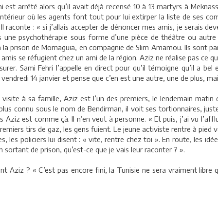
i est arrêté alors qu’il avait déjà recensé 10 à 13 martyrs à Mekna
ntérieur où les agents font tout pour lui extirper la liste de ses com
 Il raconte : « si j’allais accepter de dénoncer mes amis, je serais de
is une psychothérapie sous forme d’une pièce de théâtre ou autre o
 à la prison de Mornaguia, en compagnie de Slim Amamou. Ils sont p
ux amis se réfugient chez un ami de la région. Aziz ne réalise pas ce q
urer. Sami Fehri l’appelle en direct pour qu’il témoigne qu’il a be
 vendredi 14 janvier et pense que c’en est une autre, une de plus, mais
isite à sa famille, Aziz est l’un des premiers, le lendemain matin 
us connu sous le nom de Bendirman, il voit ses tortionnaires, juste 
ziz est comme çà. Il n’en veut à personne. « Et puis, j’ai vu l’affluen
emiers tirs de gaz, les gens fuient. Le jeune activiste rentre à pied ve
ges, les policiers lui disent : « vite, rentre chez toi ». En route, les
n sortant de prison, qu’est-ce que je vais leur raconter ? ».
nt Aziz ? « C’est pas encore fini, la Tunisie ne sera vraiment libre 