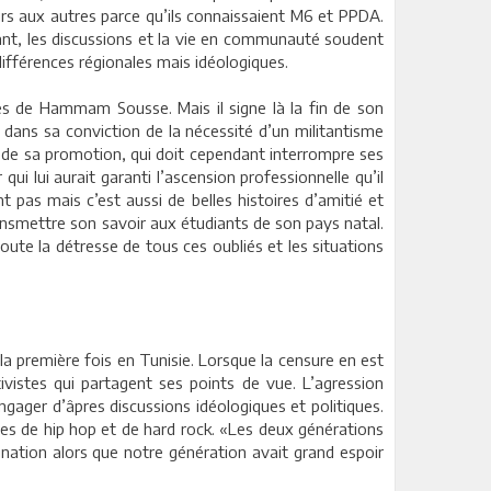
eurs aux autres parce qu’ils connaissaient M6 et PPDA.
dant, les discussions et la vie en communauté soudent
ifférences régionales mais idéologiques.
es de Hammam Sousse. Mais il signe là la fin de son
é dans sa conviction de la nécessité d’un militantisme
ie de sa promotion, qui doit cependant interrompre ses
qui lui aurait garanti l’ascension professionnelle qu’il
nt pas mais c’est aussi de belles histoires d’amitié et
ansmettre son savoir aux étudiants de son pays natal.
ute la détresse de tous ces oubliés et les situations
 première fois en Tunisie. Lorsque la censure en est
vistes qui partagent ses points de vue. L’agression
ngager d’âpres discussions idéologiques et politiques.
pes de hip hop et de hard rock. «Les deux générations
nation alors que notre génération avait grand espoir