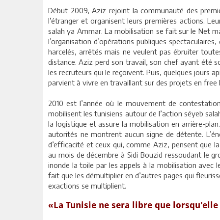
Début 2009, Aziz rejoint la communauté des premiers
l’étranger et organisent leurs premières actions. Leu
salah ya Ammar. La mobilisation se fait sur le Net ma
l’organisation d’opérations publiques spectaculaires,
harcelés, arrêtés mais ne veulent pas ébruiter toutes
distance. Aziz perd son travail, son chef ayant été s
les recruteurs qui le reçoivent. Puis, quelques jours 
parvient à vivre en travaillant sur des projets en free 
2010 est l’année où le mouvement de contestation des
mobilisent les tunisiens autour de l’action séyeb sal
la logistique et assure la mobilisation en arrière-pla
autorités ne montrent aucun signe de détente. L’én
d’efficacité et ceux qui, comme Aziz, pensent que la 
au mois de décembre à Sidi Bouzid ressoudant le groupe
inonde la toile par les appels à la mobilisation ave
fait que les démultiplier en d’autres pages qui fleur
exactions se multiplient.
«La Tunisie ne sera libre que lorsqu'ell