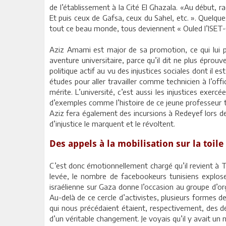
de l’établissement à la Cité El Ghazala. «Au début, r
Et puis ceux de Gafsa, ceux du Sahel, etc. ». Quelqu
tout ce beau monde, tous deviennent « Ouled l’ISET-C
Aziz Amami est major de sa promotion, ce qui lui p
aventure universitaire, parce qu’il dit ne plus éprou
politique actif au vu des injustices sociales dont il
études pour aller travailler comme technicien à l’offic
mérite. L’université, c’est aussi les injustices exerc
d’exemples comme l’histoire de ce jeune professeur t
Aziz fera également des incursions à Redeyef lors de
d’injustice le marquent et le révoltent.
Des appels à la mobilisation sur la toile
C’est donc émotionnellement chargé qu’il revient à 
levée, le nombre de facebookeurs tunisiens explose
israélienne sur Gaza donne l’occasion au groupe d’org
Au-delà de ce cercle d’activistes, plusieurs formes 
qui nous précédaient étaient, respectivement, des d
d’un véritable changement. Je voyais qu’il y avait un 