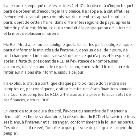
Il a, en outre, expliqué que les articles 2 et 17 interdisent à n'importe quel
parti de prôner et d'encourager la violence. Il a rappelé, à cet effet, les
événements dramatiques commis par des membres appartenant au
parti, objet de cette affaire, dans différentes régions du pays, après la
fuite du président déchu, ce qui a conduit à la propagation de la terreur
et la mort de plusieurs martyrs.
Me Ben Mrad a, en outre, souligné que la loi sur les partis oblige chaque
parti d'informer le ministère de l'Intérieur, dans un délai de 7 jours, de
tout changement introduit sur sa structure, ce qui n'a pas été respecté,
après la fuite du président du RCD et l'existence de nombreuses
vacances, dans les rangs de ce parti, changements dont le ministère de
l'Intérieur n'a pas été informé, jusqu'à ce jour.
Il a expliqué, d'autre part, que chaque parti politique doit rendre des
comptes et, par conséquent, doit présenter des états financiers annuels
à la Cour des comptes. Le RCD, a-t-il ajouté, n'a présenté aucun état de
ses finances, depuis 1988.
En vertu de tout ce qui a été cité, l'avocat du ministère de l'Intérieur a
demandé, en fin de sa plaidoirie, la dissolution du RCD et la saisie de tous
ses biens, à l'intérieur et à l'étranger, conformément à la loi sur les partis.
Ces biens, a-t-il relevé, "ont été acquis par voie de pillage de l'argent du
peuple".