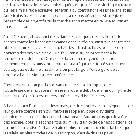
neutraliser leurs défenses sophistiquées et grâce à une stratégie d'usure
qui les a mis à rude épreuve, Téhéran a pu contraindre les Israéliens et les
Américains à cesser leurs frappes, et à reconsidérer leur stratégie et
l'ensemble des objectifs qu'ils cherchaient à mettre en œuvre en Iran et
dans la région…
Parallèlement, et tout en intensifiant ses attaques de missiles et de
drones contre les bases américaines dans la région, ainsi que contre des
cibles militaires et civiles en Israël et des infrastructures pétrolières et
gazières des pays voisins du Golfe, l’Iran a su, en procédant à la
fermeture du détroit d'Ormuz, se doter d'un moyen de pression
éminemment plus puissant et plus dissuasif qui a renforcé sa position
stratégique et donné une dimension plus large à l’envergure de sa
riposte à l’agression israélo-américaine
C’est pourquoi l’on peut dire, sans risque de se tromper, que la
robustesse de la riposte iranienne marque le début de la fin du mythe de
l’invincibilité de forces armées américaines et israéliennes.
A Israël et aux États-Unis, désormais, de tirer toutes les conséquences de
leur guerre contre l’Iran qui, faut-il le rappeler, pose d’évidents
problèmes au regard du droit international, d’autant plus qu’elle a été
déclenchée, pour la seconde fois, au milieu d’un cycle de négociations, ce
qui met à nu le discrédit américain et plus largement occidental bien que
les alliés les plus proches de Washington, c’est-à-dire les pays