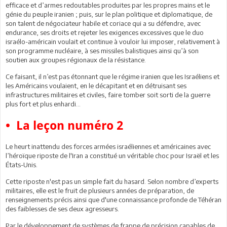
efficace et d’armes redoutables produites par les propres mains et le
génie du peuple iranien ; puis, sur le plan politique et diplomatique, de
son talent de négociateur habile et coriace qui a su défendre, avec
endurance, ses droits et rejeter les exigences excessives que le duo
israélo-américain voulait et continue à vouloir lui imposer, relativement à
son programme nucléaire, à ses missiles balistiques ainsi qu’à son
soutien aux groupes régionaux de la résistance.
Ce faisant, il n’est pas étonnant que le régime iranien que les Israéliens et
les Américains voulaient, en le décapitant et en détruisant ses
infrastructures militaires et civiles, faire tomber soit sorti de la guerre
plus fort et plus enhardi…
• La leçon numéro 2
Le heurt inattendu des forces armées israéliennes et américaines avec
l’héroïque riposte de l'Iran a constitué un véritable choc pour Israël et les
États-Unis.
Cette riposte n'est pas un simple fait du hasard. Selon nombre d’experts
militaires, elle est le fruit de plusieurs années de préparation, de
renseignements précis ainsi que d'une connaissance profonde de Téhéran
des faiblesses de ses deux agresseurs.
Par le développement de systèmes de frappe de précision capables de