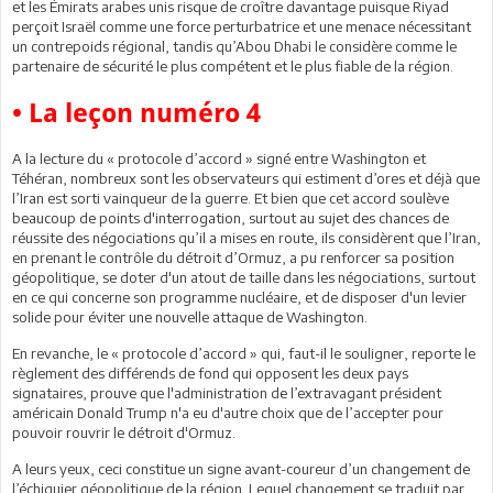
et les Émirats arabes unis risque de croître davantage puisque Riyad
perçoit Israël comme une force perturbatrice et une menace nécessitant
un contrepoids régional, tandis qu’Abou Dhabi le considère comme le
partenaire de sécurité le plus compétent et le plus fiable de la région.
• La leçon numéro 4
A la lecture du « protocole d’accord » signé entre Washington et
Téhéran, nombreux sont les observateurs qui estiment d’ores et déjà que
l’Iran est sorti vainqueur de la guerre. Et bien que cet accord soulève
beaucoup de points d'interrogation, surtout au sujet des chances de
réussite des négociations qu’il a mises en route, ils considèrent que l’Iran,
en prenant le contrôle du détroit d’Ormuz, a pu renforcer sa position
géopolitique, se doter d'un atout de taille dans les négociations, surtout
en ce qui concerne son programme nucléaire, et de disposer d'un levier
solide pour éviter une nouvelle attaque de Washington.
En revanche, le « protocole d’accord » qui, faut-il le souligner, reporte le
règlement des différends de fond qui opposent les deux pays
signataires, prouve que l'administration de l’extravagant président
américain Donald Trump n'a eu d'autre choix que de l’accepter pour
pouvoir rouvrir le détroit d'Ormuz.
A leurs yeux, ceci constitue un signe avant-coureur d’un changement de
l’échiquier géopolitique de la région. Lequel changement se traduit par