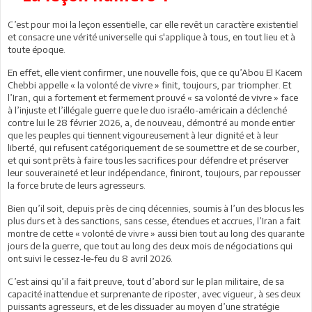
C’est pour moi la leçon essentielle, car elle revêt un caractère existentiel
et consacre une vérité universelle qui s'applique à tous, en tout lieu et à
toute époque.
En effet, elle vient confirmer, une nouvelle fois, que ce qu’Abou El Kacem
Chebbi appelle « la volonté de vivre » finit, toujours, par triompher. Et
l’Iran, qui a fortement et fermement prouvé « sa volonté de vivre » face
à l’injuste et l’illégale guerre que le duo israélo-américain a déclenché
contre lui le 28 février 2026, a, de nouveau, démontré au monde entier
que les peuples qui tiennent vigoureusement à leur dignité et à leur
liberté, qui refusent catégoriquement de se soumettre et de se courber,
et qui sont prêts à faire tous les sacrifices pour défendre et préserver
leur souveraineté et leur indépendance, finiront, toujours, par repousser
la force brute de leurs agresseurs.
Bien qu’il soit, depuis près de cinq décennies, soumis à l’un des blocus les
plus durs et à des sanctions, sans cesse, étendues et accrues, l’Iran a fait
montre de cette « volonté de vivre » aussi bien tout au long des quarante
jours de la guerre, que tout au long des deux mois de négociations qui
ont suivi le cessez-le-feu du 8 avril 2026.
C’est ainsi qu’il a fait preuve, tout d’abord sur le plan militaire, de sa
capacité inattendue et surprenante de riposter, avec vigueur, à ses deux
puissants agresseurs, et de les dissuader au moyen d’une stratégie