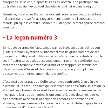
européens, se soient, d’après leurs dires, abstenus de participer aux
opérations et aient exclu tout déploiement militaire dans la région…
De même, Israël et les États-Unis doivent relire les nouveaux équilibres
militaires dans le Golfe, au Moyen-Orient, et même ailleurs dans le
monde, puisque le conflit a, semble-t-il, dangereusement épuisé l'arsenal
américain.
• La leçon numéro 3
En riposte au crime de l’assassinat, par les États-Unis et Israël, de son
guide suprême l’ayatollah Ali Khamenei et d’un grand nombre de ses
dirigeants politiques et militaires, ainsi qu’au crime de la destruction de
ses infrastructures civiles et stratégiques, l’Iran a mis à exécution ses
menaces de fermer le détroit d'Ormuz et de frapper l'ensemble des
infrastructures d’Israël et des pays voisins de la région impliqués,
directement ou indirectement, dans le conflit…
C’est ainsi que les pays du Golfe se sont vus confrontés à un pénible
dilemme : d’un côté - et parce qu’ils sont les alliés des États-Unis et qu’ils
abritent leurs bases-, ils se sont trouvés entraînés dans une guerre qui
n’est pas la leur ; et de l’autre, ils ont constaté, avec désarroi, que leur
allié américain avec qui ils ont signé des accords de défense s’est
abstenu, par manque de volonté ou par incapacité, de leur apporter sa
protection et d’assurer leur sécurité.