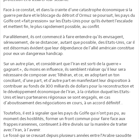
Face à ce constat, et dans la crainte d’une catastrophe économique si la
guerre perdure et le blocage du détroit d’Ormuz se poursuit, les pays du
Golfe ont «fait pression» sur les États-Unis pour qu'ils évitent l’escalade
et mettent fin, le plus rapidement possible, au conflit.
Parallèlement, ils ont commencé à faire entendre qu’ils envisagent,
sérieusement, de se distancier, autant que possible, des Etats-Unis, car il
est désormais évident que leur dépendance de l’allié américain constitue
pour eux un dangereux handicap.
Sur un autre plan, et considérant que l’Iran est sorti de la guerre «
gagnant », du moins en influence, ils semblent réaliser qu’il leur sera
nécessaire de composer avec Téhéran, et ce, en adoptant un ton
conciliant, d’une part, et d’autre part en manifestant leur disposition à
contribuer au fonds de 300 milliards de dollars pour la reconstruction et
le développement économique de l’Iran, à la création duquel les Etats-
Unis et leurs partenaires régionaux se sont engagés, en cas
d’aboutissement des négociations en cours, à un accord définitif…
Toutefois, il est à signaler que les pays du Golfe qui n’ont pas pu, au
moment des hostilités, former un front commun pour faire face aux
frappes iraniennes, continuent à être divisés sur la manière de traiter
avec l’Iran, à l’avenir.
Le fossé qui se creusait depuis plusieurs années entre l'Arabie saoudite