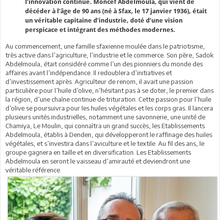
l’innovation continue. Moncef Abdelmoula, qui vient de
décéder à l’âge de 90 ans (né à Sfax, le 17 janvier 1936), était
un véritable capitaine d’industrie, doté d’une vision
perspicace et intégrant des méthodes modernes.
Au commencement, une famille sfaxienne moulée dans le patriotisme,
très active dans l’agriculture, l’industrie et le commerce. Son père, Sadok
Abdelmoula, était considéré comme l’un des pionniers du monde des
affaires avant l’indépendance. Il redoublera d’initiatives et
d’investissement après. Agriculteur de renom, il avait une passion
particulière pour l’huile d’olive, n’hésitant pas à se doter, le premier dans
la région, d’une chaîne continue de trituration. Cette passion pour l’huile
d’olive se poursuivra pour les huiles végétales et les corps gras. Il lancera
plusieurs unités industrielles, notamment une savonnerie, une unité de
Chamiya, Le Moulin, qui connaîtra un grand succès, les Etablissements
Abdelmoula, établis à Denden, qui développeront le raffinage des huiles
végétales, et s’investira dans l’aviculture et le textile. Au fil des ans, le
groupe gagnera en taille et en diversification. Les Etablissements
Abdelmoula en seront le vaisseau d’amirauté et deviendront une
véritable référence.