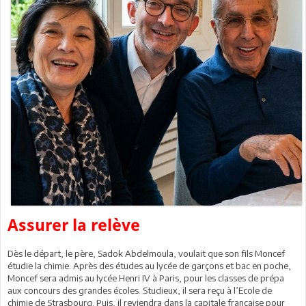
Assurer la relève
Dès le départ, le père, Sadok Abdelmoula, voulait que son fils Moncef
étudie la chimie. Après des études au lycée de garçons et bac en poche,
Moncef sera admis au lycée Henri IV à Paris, pour les classes de prépa
aux concours des grandes écoles. Studieux, il sera reçu à l’Ecole de
chimie de Strasbourg. Puis, il reviendra dans la capitale française pour