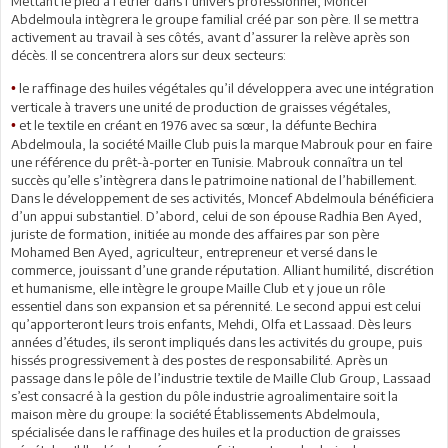
Mettant le pied à l’étrier dans l’univers professionnel, Moncef
Abdelmoula intègrera le groupe familial créé par son père. Il se mettra
activement au travail à ses côtés, avant d’assurer la relève après son
décès. Il se concentrera alors sur deux secteurs:
le raffinage des huiles végétales qu’il développera avec une intégration
•
verticale à travers une unité de production de graisses végétales,
et le textile en créant en 1976 avec sa sœur, la défunte Bechira
•
Abdelmoula, la société Maille Club puis la marque Mabrouk pour en faire
une référence du prêt-à-porter en Tunisie. Mabrouk connaîtra un tel
succès qu’elle s’intègrera dans le patrimoine national de l’habillement.
Dans le développement de ses activités, Moncef Abdelmoula bénéficiera
d’un appui substantiel. D’abord, celui de son épouse Radhia Ben Ayed,
juriste de formation, initiée au monde des affaires par son père
Mohamed Ben Ayed, agriculteur, entrepreneur et versé dans le
commerce, jouissant d’une grande réputation. Alliant humilité, discrétion
et humanisme, elle intègre le groupe Maille Club et y joue un rôle
essentiel dans son expansion et sa pérennité. Le second appui est celui
qu’apporteront leurs trois enfants, Mehdi, Olfa et Lassaad. Dès leurs
années d’études, ils seront impliqués dans les activités du groupe, puis
hissés progressivement à des postes de responsabilité. Après un
passage dans le pôle de l’industrie textile de Maille Club Group, Lassaad
s’est consacré à la gestion du pôle industrie agroalimentaire soit la
maison mère du groupe: la société Établissements Abdelmoula,
spécialisée dans le raffinage des huiles et la production de graisses