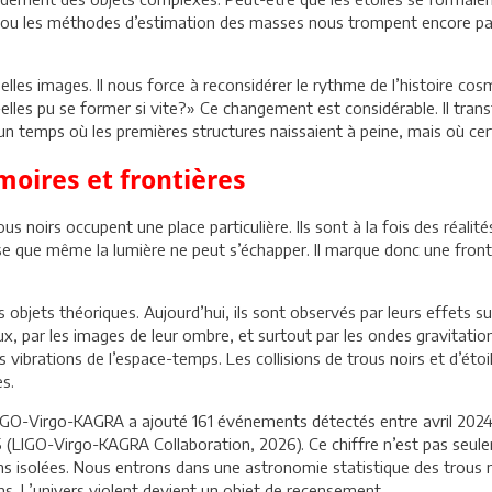
fs ou les méthodes d’estimation des masses nous trompent encore par
es images. Il nous force à reconsidérer le rythme de l’histoire co
les pu se former si vite?» Ce changement est considérable. Il transfo
n temps où les premières structures naissaient à peine, mais où cer
moires et frontières
us noirs occupent une place particulière. Ils sont à la fois des réali
ense que même la lumière ne peut s’échapper. Il marque donc une fron
 objets théoriques. Aujourd’hui, ils sont observés par leurs effets s
x, par les images de leur ombre, et surtout par les ondes gravitation
les vibrations de l’espace-temps. Les collisions de trous noirs et d’é
s.
O-Virgo-KAGRA a ajouté 161 événements détectés entre avril 2024 et
 (LIGO-Virgo-KAGRA Collaboration, 2026). Ce chiffre n’est pas seule
 isolées. Nous entrons dans une astronomie statistique des trous 
ns. L’univers violent devient un objet de recensement.