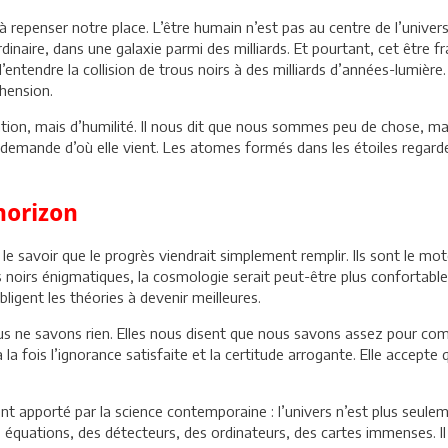
 à repenser notre place. L’être humain n’est pas au centre de l’univer
dinaire, dans une galaxie parmi des milliards. Et pourtant, cet être fra
ntendre la collision de trous noirs à des milliards d’années-lumière. 
hension.
ation, mais d’humilité. Il nous dit que nous sommes peu de chose, m
demande d’où elle vient. Les atomes formés dans les étoiles regarden
horizon
le savoir que le progrès viendrait simplement remplir. Ils sont le m
s noirs énigmatiques, la cosmologie serait peut-être plus confortabl
bligent les théories à devenir meilleures.
s ne savons rien. Elles nous disent que nous savons assez pour com
la fois l’ignorance satisfaite et la certitude arrogante. Elle accepte q
t apporté par la science contemporaine : l’univers n’est plus seulem
es équations, des détecteurs, des ordinateurs, des cartes immenses. I