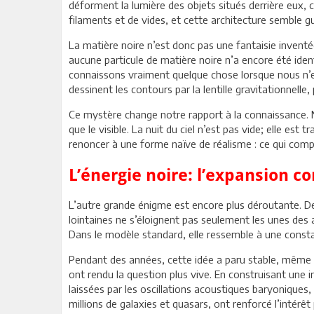
déforment la lumière des objets situés derrière eux, 
filaments et de vides, et cette architecture semble
La matière noire n’est donc pas une fantaisie invent
aucune particule de matière noire n’a encore été iden
connaissons vraiment quelque chose lorsque nous n’en
dessinent les contours par la lentille gravitationnelle
Ce mystère change notre rapport à la connaissance. N
que le visible. La nuit du ciel n’est pas vide; elle es
renoncer à une forme naïve de réalisme : ce qui compte
L’énergie noire: l’expansion
L’autre grande énigme est encore plus déroutante. Depu
lointaines ne s’éloignent pas seulement les unes des a
Dans le modèle standard, elle ressemble à une consta
Pendant des années, cette idée a paru stable, même s
ont rendu la question plus vive. En construisant une i
laissées par les oscillations acoustiques baryoniques, 
millions de galaxies et quasars, ont renforcé l’intérê