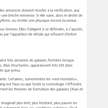
des annonces doivent résister à la vérification, aux
ne brèche immense. Si elle varie, alors le destin de
e rythme, ou révéler une physique encore inconnue.
 tension. Elles l’obligent à se défendre, à s’ajuster,
 par l’apparition de détails qui refusent d’entrer
mière très ancienne de galaxies formées lorsque
s, déjà structurées, apparaissent très tôt dans
ite que prévu.
ppante. Certaines, surnommées les «red monsters»,
 Bang est faux ou que toute la cosmologie s’effondre.
ent les théories de formation des galaxies (Xiao et
imaginait plus lent, plus hésitant, plus pauvre en
ent autrement dans ces conditions extrêmes. Peut-