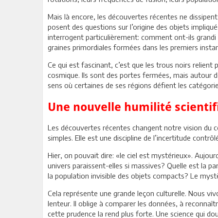
Mais là encore, les découvertes récentes ne dissipent
posent des questions sur l’origine des objets impliqué
interrogent particulièrement: comment ont-ils grandi
graines primordiales formées dans les premiers instan
Ce qui est fascinant, c’est que les trous noirs relient
cosmique. Ils sont des portes fermées, mais autour de 
sens où certaines de ses régions défient les catégor
Une nouvelle humilité scienti
Les découvertes récentes changent notre vision du co
simples. Elle est une discipline de l’incertitude cont
Hier, on pouvait dire: «le ciel est mystérieux». Aujou
univers paraissent-elles si massives? Quelle est la p
la population invisible des objets compacts? Le mystère
Cela représente une grande leçon culturelle. Nous vivo
lenteur. Il oblige à comparer les données, à reconnaît
cette prudence la rend plus forte. Une science qui dou