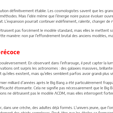
volution définitivement établie. Les cosmologistes savent que les gran
éthodes. Mais l’idée même que l’énergie noire puisse évoluer ouvre u
nait. L’expansion pourrait continuer indéfiniment, ralentir, changer d
truisent pas forcément le modèle standard, mais elles le mettent sous
ette manière: non par l’effondrement brutal des anciens modèles, mais
précoce
ouleversement. En observant dans l’infrarouge, il peut capter la lu
rvations ont surpris les astronomes : des galaxies massives, brillante
qu’elles existent, mais qu’elles semblent parfois avoir grandi plus v
mier milliard d’années après le Big Bang a été particulièrement fra
efficacité étonnante. Cela ne signifie pas nécessairement que le Big
ns ne détruisent pas le modèle ΛCDM, mais elles interrogent fortem
 dans une crèche, des adultes déjà formés. L’univers jeune, que l’on 
pidement des objets complexes. Peut-être que les étoiles se formai