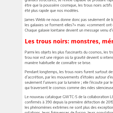
être que la poussière cosmique, les trous noirs acti
été plus rapide que nos modèles.
James Webb ne nous donne donc pas seulement de bell
les galaxies se forment-elles?» mais: «comment ont-el
Chaque galaxie lointaine devient un message venu d’u
Les trous noirs: monstres, mé
Parmi les objets les plus fascinants du cosmos, les tro
trou noir est une région où la gravité devient si int
manière habituelle de connaître se brise.
Pendant longtemps, les trous noirs furent surtout des
d’accrétion, par les mouvements d’étoiles autour d’eu
seulement l’univers par la lumière ; elle l’écoute par 
qui traversent le cosmos comme des rides silencieuse
Le nouveau catalogue GWTC-5 de la collaboration LIG
confirmés à 390 depuis la première détection de 2015
les phénomènes extrêmes ne sont plus des exceptions
rotations, leurs fréquences de fusion, leurs populatio