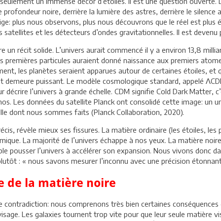
seulement un immense décor d’étoiles. Il est une question ouverte. Dep
profondeur noire, derrière la lumière des astres, derrière le silence
ge: plus nous observons, plus nous découvrons que le réel est plus é
satellites et les détecteurs d’ondes gravitationnelles. Il est devenu
 un récit solide. L’univers aurait commencé il y a environ 13,8 mil
. Les premières particules auraient donné naissance aux premiers atome
nt, les planètes seraient apparues autour de certaines étoiles, et qu
écit demeure puissant. Le modèle cosmologique standard, appelé ΛC
décrire l’univers à grande échelle. CDM signifie Cold Dark Matter, c’e
s. Les données du satellite Planck ont consolidé cette image: un uni
elle dont nous sommes faits (Planck Collaboration, 2020).
écis, révèle mieux ses fissures. La matière ordinaire (les étoiles, les 
ique. La majorité de l’univers échappe à nos yeux. La matière noire n
mble pousser l’univers à accélérer son expansion. Nous vivons donc da
it plutôt : « nous savons mesurer l’inconnu avec une précision étonnan
e de la matière noire
te contradiction: nous comprenons très bien certaines conséquences 
age. Les galaxies tournent trop vite pour que leur seule matière vis