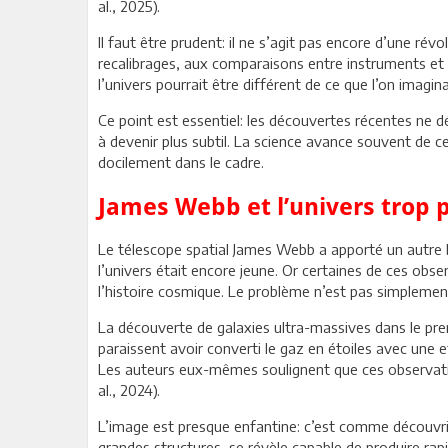
al., 2025).
Il faut être prudent: il ne s’agit pas encore d’une ré
recalibrages, aux comparaisons entre instruments et m
l’univers pourrait être différent de ce que l’on imagi
Ce point est essentiel: les découvertes récentes ne dé
à devenir plus subtil. La science avance souvent de c
docilement dans le cadre.
James Webb et l’univers trop 
Le télescope spatial James Webb a apporté un autre b
l’univers était encore jeune. Or certaines de ces obse
l’histoire cosmique. Le problème n’est pas simplement 
La découverte de galaxies ultra-massives dans le pre
paraissent avoir converti le gaz en étoiles avec une 
Les auteurs eux-mêmes soulignent que ces observatio
al., 2024).
L’image est presque enfantine: c’est comme découvrir,
grandes structures, se révèle capable de produire ra