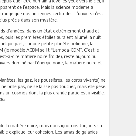
uis que l’être humain a levé les yeux vers le ciel, il
 apparent de l’espace. Mais la science moderne a
trange que nos anciennes certitudes. L’univers n’est
 plus précis dans son mystère.
liards d’années, dans un état extrêmement chaud et
s, puis les premières étoiles auraient allumé la nuit
elque part, sur une petite planète ordinaire, la
DM (le modèle ΛCDM se lit “Lambda-CDM”. C’est le
st-à-dire matière noire froide), reste aujourd’hui
vers dominé par l’énergie noire, la matière noire et
planètes, les gaz, les poussières, les corps vivants) ne
e brille pas, ne se laisse pas toucher, mais elle pèse.
ns un cosmos dont la plus grande partie est invisible.
te».
de la matière noire, mais nous ignorons toujours sa
ible explique leur cohésion. Les amas de galaxies