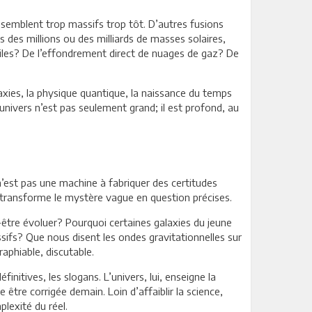
 semblent trop massifs trop tôt. D’autres fusions
s des millions ou des milliards de masses solaires,
oiles? De l’effondrement direct de nuages de gaz? De
alaxies, la physique quantique, la naissance du temps
’univers n’est pas seulement grand; il est profond, au
’est pas une machine à fabriquer des certitudes
lle transforme le mystère vague en question précises.
t-être évoluer? Pourquoi certaines galaxies du jeune
sifs? Que nous disent les ondes gravitationnelles sur
raphiable, discutable.
nitives, les slogans. L’univers, lui, enseigne la
être corrigée demain. Loin d’affaiblir la science,
plexité du réel.