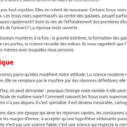
 pas tout mystère. Elles en créent de nouveaux. Certains trous noirs
s. Les trous noirs supermassifs au centre des galaxies, pesant parfoi
 aussi rapidement? Sont-ils nés de l’effondrement des premières ét
ts de l’univers? La réponse reste ouverte.
 plusieurs mystères à la fois : la gravité extrême, la formation des g
ces portes, la science recueille des indices. Ils nous rappellent que l
ies mêmes avec lesquelles nous pensons.
fique
smos parce qu’elles modifient notre attitude. La science moderne n
rôlée. Elle ne remplace pas le mystère par des réponses définitives; e
rd’hui, on peut demander : pourquoi l’énergie noire semble-t-elle peu
articule de matière noire? Comment naissent les trous noirs supermas
 n’a pas disparu. Il s’est spécialisé. Il est devenu mesurable, cartog
ns dans une époque qui aime les réponses rapides, les conclusions défi
re les marges d’erreur, à accepter qu’une hypothèse séduisante puisse 
te n’est pas une science faible; c’est une science qui respecte la com