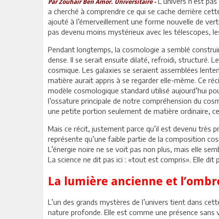
L’univers n’est pas 
Par Zouhaïr Ben Amor. Universitaire -
a cherché à comprendre ce qui se cache derrière cette 
ajouté à l’émerveillement une forme nouvelle de verti
pas devenu moins mystérieux avec les télescopes, les 
Pendant longtemps, la cosmologie a semblé construire
dense. Il se serait ensuite dilaté, refroidi, structuré
cosmique. Les galaxies se seraient assemblées lenteme
matière aurait appris à se regarder elle-même. Ce r
modèle cosmologique standard utilisé aujourd’hui pour 
l’ossature principale de notre compréhension du cosmo
une petite portion seulement de matière ordinaire, c
Mais ce récit, justement parce qu’il est devenu très pr
représente qu’une faible partie de la composition cosm
L’énergie noire ne se voit pas non plus, mais elle se
La science ne dit pas ici : «tout est compris». Elle d
La lumière ancienne et l’ombr
L’un des grands mystères de l’univers tient dans cet
nature profonde. Elle est comme une présence sans vis