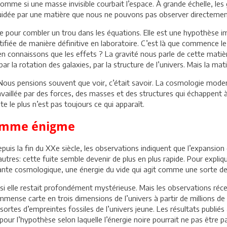
comme si une masse invisible courbait l’espace. À grande échelle, les
 guidée par une matière que nous ne pouvons pas observer directemen
ée pour combler un trou dans les équations. Elle est une hypothèse 
tifiée de manière définitive en laboratoire. C’est là que commence l
 connaissons que les effets ? La gravité nous parle de cette matièr
, par la rotation des galaxies, par la structure de l’univers. Mais la 
ous pensions souvent que voir, c’était savoir. La cosmologie moderne
t travaillée par des forces, des masses et des structures qui échappent
 le plus n’est pas toujours ce qui apparaît.
 comme énigme
is la fin du XXe siècle, les observations indiquent que l’expansion d
utres: cette fuite semble devenir de plus en plus rapide. Pour expliqu
nte cosmologique, une énergie du vide qui agit comme une sorte de 
i elle restait profondément mystérieuse. Mais les observations réc
mmense carte en trois dimensions de l’univers à partir de millions de
sortes d’empreintes fossiles de l’univers jeune. Les résultats publiés
t pour l’hypothèse selon laquelle l’énergie noire pourrait ne pas êtr