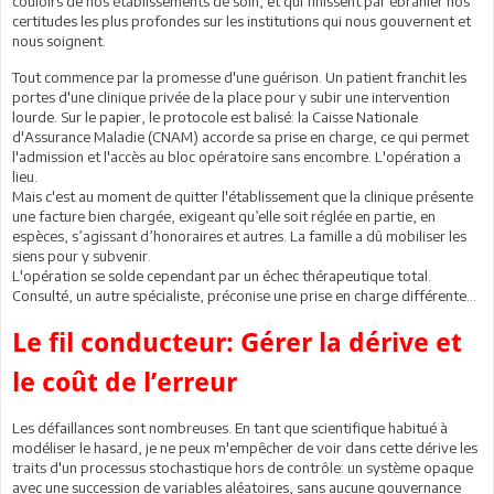
couloirs de nos établissements de soin, et qui finissent par ébranler nos
certitudes les plus profondes sur les institutions qui nous gouvernent et
nous soignent.
Tout commence par la promesse d'une guérison. Un patient franchit les
portes d'une clinique privée de la place pour y subir une intervention
lourde. Sur le papier, le protocole est balisé: la Caisse Nationale
d'Assurance Maladie (CNAM) accorde sa prise en charge, ce qui permet
l'admission et l'accès au bloc opératoire sans encombre. L'opération a
lieu.
Mais c'est au moment de quitter l'établissement que la clinique présente
une facture bien chargée, exigeant qu’elle soit réglée en partie, en
espèces, s’agissant d’honoraires et autres. La famille a dû mobiliser les
siens pour y subvenir.
L'opération se solde cependant par un échec thérapeutique total.
Consulté, un autre spécialiste, préconise une prise en charge différente…
Le fil conducteur: Gérer la dérive et
le coût de l’erreur
Les défaillances sont nombreuses. En tant que scientifique habitué à
modéliser le hasard, je ne peux m'empêcher de voir dans cette dérive les
traits d'un processus stochastique hors de contrôle: un système opaque
avec une succession de variables aléatoires, sans aucune gouvernance