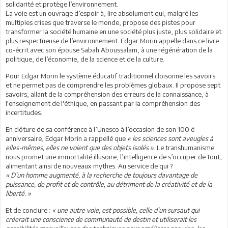
solidarité et protège l’environnement.
La voie est un ouvrage d’espoir à, lire absolument qui, malgré les
multiples crises que traverse le monde, propose des pistes pour
transformer la société humaine en une société plus juste, plus solidaire et
plus respectueuse de l’environnement. Edgar Morin appelle dans ce livre
co-écrit avec son épouse Sabah Aboussalam, à une régénération de la
politique, de l’économie, de la science et de la culture.
Pour Edgar Morin le système éducatif traditionnel cloisonne les savoirs
et ne permet pas de comprendre les problèmes globaux. Il propose sept
savoirs, allant de la compréhension des erreurs de la connaissance, à
l'enseignement de l'éthique, en passant par la compréhension des
incertitudes.
En clôture de sa conférence à l’Unesco à l’occasion de son 100 é
anniversaire, Edgar Morin a rappellé que
« les sciences sont aveugles à
elles-mêmes, elles ne voient que des objets isolés »
. Le transhumanisme
nous promet une immortalité illusoire, l’intelligence de s’occuper de tout,
alimentant ainsi de nouveaux mythes. Au service de qui ?
« D’un homme augmenté, à la recherche de toujours davantage de
puissance, de profit et de contrôle, au détriment de la créativité et de la
liberté. »
Et de conclure :
« une autre voie, est possible, celle d’un sursaut qui
créerait une conscience de communauté de destin et utiliserait les