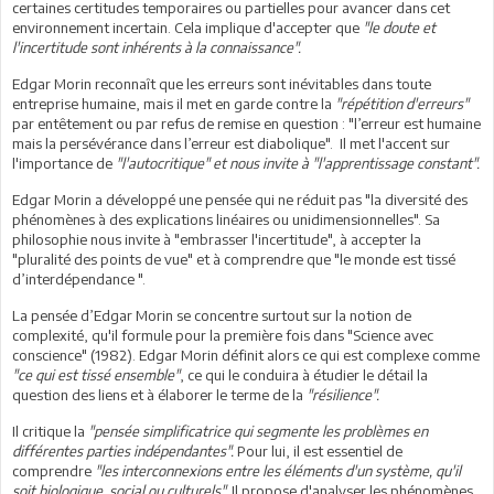
certaines certitudes temporaires ou partielles pour avancer dans cet
environnement incertain. Cela implique d'accepter que
"le doute et
l'incertitude sont inhérents à la connaissance".
Edgar Morin reconnaît que les erreurs sont inévitables dans toute
entreprise humaine, mais il met en garde contre la
"répétition d'erreurs"
par entêtement ou par refus de remise en question : "l’erreur est humaine
mais la persévérance dans l’erreur est diabolique". Il met l'accent sur
l'importance de
"l'autocritique" et nous invite à "l'apprentissage constant".
Edgar Morin a développé une pensée qui ne réduit pas "la diversité des
phénomènes à des explications linéaires ou unidimensionnelles". Sa
philosophie nous invite à "embrasser l'incertitude", à accepter la
"pluralité des points de vue" et à comprendre que "le monde est tissé
d’interdépendance ".
La pensée d’Edgar Morin se concentre surtout sur la notion de
complexité, qu'il formule pour la première fois dans "Science avec
conscience" (1982). Edgar Morin définit alors ce qui est complexe comme
"ce qui est tissé ensemble"
, ce qui le conduira à étudier le détail la
question des liens et à élaborer le terme de la
"résilience".
Il critique la
"pensée simplificatrice qui segmente les problèmes en
différentes parties indépendantes".
Pour lui, il est essentiel de
comprendre
"les interconnexions entre les éléments d'un système, qu'il
soit biologique, social ou culturels".
Il propose d'analyser les phénomènes