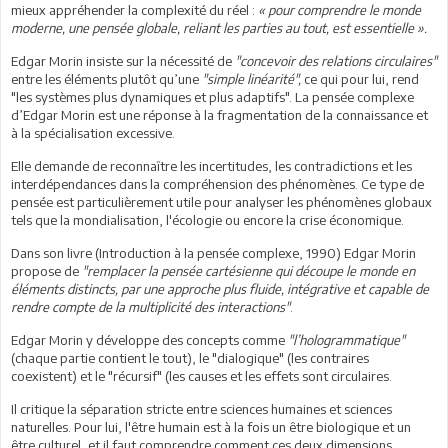
mieux appréhender la complexité du réel :
« pour comprendre le monde
moderne, une pensée globale, reliant les parties au tout, est essentielle ».
Edgar Morin insiste sur la nécessité de
"concevoir des relations circulaires"
entre les éléments plutôt qu’une
"simple linéarité",
ce qui pour lui, rend
"les systèmes plus dynamiques et plus adaptifs". La pensée complexe
d’Edgar Morin est une réponse à la fragmentation de la connaissance et
à la spécialisation excessive.
Elle demande de reconnaître les incertitudes, les contradictions et les
interdépendances dans la compréhension des phénomènes. Ce type de
pensée est particulièrement utile pour analyser les phénomènes globaux
tels que la mondialisation, l'écologie ou encore la crise économique.
Dans son livre (Introduction à la pensée complexe, 1990) Edgar Morin
propose de
"remplacer la pensée cartésienne qui découpe le monde en
éléments distincts, par une approche plus fluide, intégrative et capable de
rendre compte de la multiplicité des interactions"
.
Edgar Morin y développe des concepts comme
"l’hologrammatique"
(chaque partie contient le tout), le "dialogique" (les contraires
coexistent) et le "récursif" (les causes et les effets sont circulaires.
Il critique la séparation stricte entre sciences humaines et sciences
naturelles. Pour lui, l'être humain est à la fois un être biologique et un
être culturel, et il faut comprendre comment ces deux dimensions