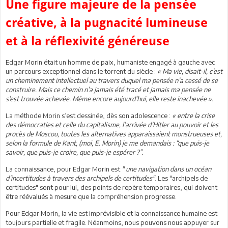
Une figure majeure de la pensée
créative, à la pugnacité lumineuse
et à la réflexivité généreuse
Edgar Morin était un homme de paix, humaniste engagé à gauche avec
un parcours exceptionnel dans le torrent du siècle :
« Ma vie, disait-il, c’est
un cheminement intellectuel au travers duquel ma pensée n’a cessé de se
construire. Mais ce chemin n’a jamais été tracé et jamais ma pensée ne
s’est trouvée achevée. Même encore aujourd'hui, elle reste inachevée ».
La méthode Morin s’est dessinée, dès son adolescence :
« entre la crise
des démocraties et celle du capitalisme, l’arrivée d’Hitler au pouvoir et les
procès de Moscou, toutes les alternatives apparaissaient monstrueuses et,
selon la formule de Kant, (moi, E. Morin) je me demandais : “que puis-je
savoir, que puis-je croire, que puis-je espérer ?”.
La connaissance, pour Edgar Morin est
" une navigation dans un océan
d’incertitudes à travers des archipels de certitudes"
. Les "archipels de
certitudes" sont pour lui, des points de repère temporaires, qui doivent
être réévalués à mesure que la compréhension progresse.
Pour Edgar Morin, la vie est imprévisible et la connaissance humaine est
toujours partielle et fragile. Néanmoins, nous pouvons nous appuyer sur