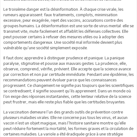
Le troisième danger est la désinformation. À chaque crise virale, les
rumeurs apparaissent: faux traitements, complots, minimisation
excessive, peur exagérée, rejet des vaccins, accusations contre des
groupes humains. La désinformation est une sorte de virus mental: elle se
transmet vite, mute facilement et affaiblit les défenses collectives. Elle
peut pousser certains à refuser des mesures utiles ou à adopter des
comportements dangereux. Une société mal informée devient plus
vulnérable qu’une société simplement exposée.
Il faut donc apprendre à distinguer prudence et panique. La panique
paralyse, stigmatise et pousse aux mauvais gestes. La prudence, elle,
observe, comprend, vérifie, prévient. Elle accepte que la science avance
par correction et non par certitude immédiate. Pendant une épidémie, les
recommandations peuvent évoluer parce que les connaissances
progressent. Ce changement ne signifie pas toujours que les scientifiques
se contredisent; il signifie souvent qu’ils apprennent. Dans un monde où
l’on exige des réponses instantanées, cette lenteur relative de la science
peut frustrer, mais elle reste plus fiable que les certitudes bruyantes.
La vaccination demeure l’un des grands outils de prévention contre
plusieurs maladies virales. Elle ne concerne pas tous les virus, et aucun
vaccin n’est un objet magique, mais l’histoire sanitaire montre qu’elle
peut réduire fortement la mortalité, les formes graves et la circulation de
certaines maladies. La variole a été éradiquée grâce à une stratégie