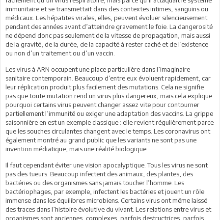
immunitaire et se transmettait dans des contextes intimes, sanguins ou
médicaux. Les hépatites virales, elles, peuvent évoluer silencieusement
pendant des années avant d’atteindre gravement le foie. La dangerosité
ne dépend donc pas seulement de la vitesse de propagation, mais aussi
de la gravité, de la durée, de la capacité à rester caché et de l’existence
ou non d’un traitement ou d’un vaccin.
Les virus à ARN occupent une place particulière dans l’imaginaire
sanitaire contemporain. Beaucoup d’entre eux évoluent rapidement, car
leur réplication produit plus facilement des mutations. Cela ne signifie
pas que toute mutation rend un virus plus dangereux, mais cela explique
pourquoi certains virus peuvent changer assez vite pour contourner
partiellement l’immunité ou exiger une adaptation des vaccins. La grippe
saisonnière en est un exemple classique : elle revient régulièrement parce
que les souches circulantes changent avec le temps. Les coronavirus ont
également montré au grand public que les variants ne sont pas une
invention médiatique, mais une réalité biologique.
Il faut cependant éviter une vision apocalyptique. Tous les virus ne sont
pas des tueurs. Beaucoup infectent des animaux, des plantes, des
bactéries ou des organismes sans jamais toucher l’homme. Les
bactériophages, par exemple, infectent les bactéries et jouent un rôle
immense dans les équilibres microbiens. Certains virus ont même laissé
des traces dans l’histoire évolutive du vivant. Les relations entre virus et
organismes sont anciennes, complexes, parfois destructrices, parfois