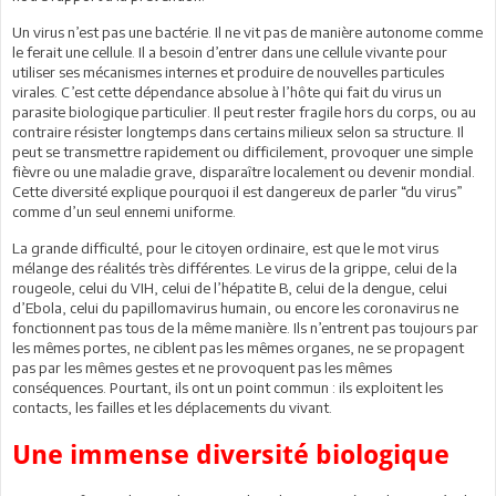
Un virus n’est pas une bactérie. Il ne vit pas de manière autonome comme
le ferait une cellule. Il a besoin d’entrer dans une cellule vivante pour
utiliser ses mécanismes internes et produire de nouvelles particules
virales. C’est cette dépendance absolue à l’hôte qui fait du virus un
parasite biologique particulier. Il peut rester fragile hors du corps, ou au
contraire résister longtemps dans certains milieux selon sa structure. Il
peut se transmettre rapidement ou difficilement, provoquer une simple
fièvre ou une maladie grave, disparaître localement ou devenir mondial.
Cette diversité explique pourquoi il est dangereux de parler “du virus”
comme d’un seul ennemi uniforme.
La grande difficulté, pour le citoyen ordinaire, est que le mot virus
mélange des réalités très différentes. Le virus de la grippe, celui de la
rougeole, celui du VIH, celui de l’hépatite B, celui de la dengue, celui
d’Ebola, celui du papillomavirus humain, ou encore les coronavirus ne
fonctionnent pas tous de la même manière. Ils n’entrent pas toujours par
les mêmes portes, ne ciblent pas les mêmes organes, ne se propagent
pas par les mêmes gestes et ne provoquent pas les mêmes
conséquences. Pourtant, ils ont un point commun : ils exploitent les
contacts, les failles et les déplacements du vivant.
Une immense diversité biologique