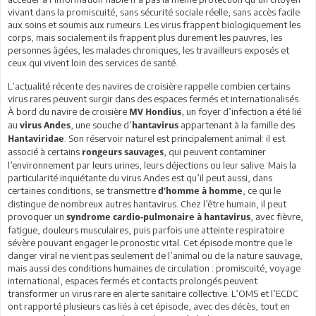
vivant dans la promiscuité, sans sécurité sociale réelle, sans accès facile
aux soins et soumis aux rumeurs. Les virus frappent biologiquement les
corps, mais socialement ils frappent plus durement les pauvres, les
personnes âgées, les malades chroniques, les travailleurs exposés et
ceux qui vivent loin des services de santé.
L’actualité récente des navires de croisière rappelle combien certains
virus rares peuvent surgir dans des espaces fermés et internationalisés.
À bord du navire de croisière
, un foyer d’infection a été lié
MV Hondius
au
, une souche d’
appartenant à la famille des
virus Andes
hantavirus
. Son réservoir naturel est principalement animal: il est
Hantaviridae
associé à certains
, qui peuvent contaminer
rongeurs sauvages
l’environnement par leurs urines, leurs déjections ou leur salive. Mais la
particularité inquiétante du virus Andes est qu’il peut aussi, dans
certaines conditions, se transmettre
, ce qui le
d’homme à homme
distingue de nombreux autres hantavirus. Chez l’être humain, il peut
provoquer un
, avec fièvre,
syndrome cardio-pulmonaire à hantavirus
fatigue, douleurs musculaires, puis parfois une atteinte respiratoire
sévère pouvant engager le pronostic vital. Cet épisode montre que le
danger viral ne vient pas seulement de l’animal ou de la nature sauvage,
mais aussi des conditions humaines de circulation : promiscuité, voyage
international, espaces fermés et contacts prolongés peuvent
transformer un virus rare en alerte sanitaire collective. L’OMS et l’ECDC
ont rapporté plusieurs cas liés à cet épisode, avec des décès, tout en