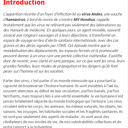
Introduction
L’apparition récente d’un foyer d’infection lié au
, une souche
virus Andes
d’
, à bord du navire de croisière
, rappelle
hantavirus
MV Hondius
brutalement que les virus ne relèvent pas seulement des laboratoires ou
des manuels de médecine. En quelques jours, un agent invisible, souvent
associé aux rongeurs sauvages et à leurs déjections, a transformé un
espace de voyage en lieu d’alerte sanitaire internationale, avec des cas
graves et des décès signalés par l’OMS. Cet épisode montre que la
mondialisation des déplacements, les espaces fermés et la promiscuité
peuvent donner à un virus rare une portée collective inattendue. Il justifie
donc de revenir, avec clarté et sans panique, sur ce que sont les virus, leurs
grandes familles, leurs modes de propagation et les dangers qu’ils font
peser sur l’homme et sur les sociétés.
Parler des virus, c’est parler d’un monde minuscule qui a pourtant la
capacité de bouleverser l’histoire humaine. Ils sont invisibles à l’œil nu,
souvent silencieux au début de leur circulation, parfois banals, parfois
terrifiants, mais toujours liés à une vérité essentielle: la vie humaine n’est
jamais totalement séparée du monde biologique qui l’entoure. Les virus
circulent entre les corps, les animaux, les milieux naturels, les objets, les
saisons, les voyages, les habitudes sociales et les fragilités sanitaires. Ils
ne sont pas seulement des agents de maladie ; ils sont aussi des
révélateurs de nos modes de vie, de nos vulnérabilités collectives et de
notre rapport à la prévention.