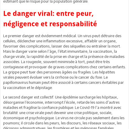
estimant que le risque pour la population générale.
Le danger viral: entre peur,
négligence et responsabilité
Le premier danger est évidemment médical. Un virus peut détruire des
cellules, déclencher une inflammation excessive, affaiblir un organe,
favoriser des complications, laisser des séquelles ou entraîner la mort.
Mais le danger varie selon l’âge, l’état immunitaire, la vaccination, la
charge virale, la rapidité de la prise en charge et la présence de maladies
associées. La rougeole, souvent minimisée à tort, peut être très
contagieuse et provoquer de graves complications chez certains enfants.
La grippe peut tuer des personnes âgées ou fragiles. Les hépatites
virales peuvent évoluer vers la cirrhose ou le cancer du foie. Le
papillomavirus humain peut être associé à certains cancers évitables par
la vaccination et le dépistage.
Le second danger est collectif. Une épidémie surcharge les hôpitaux,
désorganise l’économie, interrompt l’école, retarde les soins d’autres
maladies et fragilise la confiance publique. Le Covid-19 l’a montré avec
brutalité: une crise virale peut devenir une crise politique, sociale,
économique et psychologique. Le virus ne circule pas seulement dans les
poumons; il circule dans les peurs, les discours, les réseaux sociaux, les
décisions administratives, les frontières et les mémoires familiales.