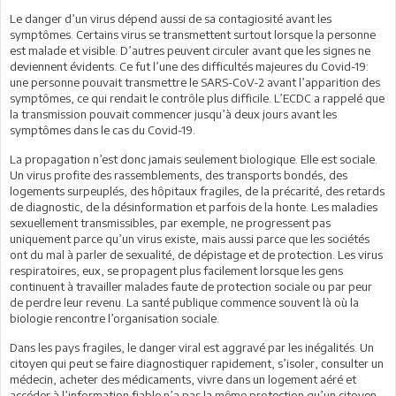
Le danger d’un virus dépend aussi de sa contagiosité avant les
symptômes. Certains virus se transmettent surtout lorsque la personne
est malade et visible. D’autres peuvent circuler avant que les signes ne
deviennent évidents. Ce fut l’une des difficultés majeures du Covid-19:
une personne pouvait transmettre le SARS-CoV-2 avant l’apparition des
symptômes, ce qui rendait le contrôle plus difficile. L’ECDC a rappelé que
la transmission pouvait commencer jusqu’à deux jours avant les
symptômes dans le cas du Covid-19.
La propagation n’est donc jamais seulement biologique. Elle est sociale.
Un virus profite des rassemblements, des transports bondés, des
logements surpeuplés, des hôpitaux fragiles, de la précarité, des retards
de diagnostic, de la désinformation et parfois de la honte. Les maladies
sexuellement transmissibles, par exemple, ne progressent pas
uniquement parce qu’un virus existe, mais aussi parce que les sociétés
ont du mal à parler de sexualité, de dépistage et de protection. Les virus
respiratoires, eux, se propagent plus facilement lorsque les gens
continuent à travailler malades faute de protection sociale ou par peur
de perdre leur revenu. La santé publique commence souvent là où la
biologie rencontre l’organisation sociale.
Dans les pays fragiles, le danger viral est aggravé par les inégalités. Un
citoyen qui peut se faire diagnostiquer rapidement, s’isoler, consulter un
médecin, acheter des médicaments, vivre dans un logement aéré et
accéder à l’information fiable n’a pas la même protection qu’un citoyen