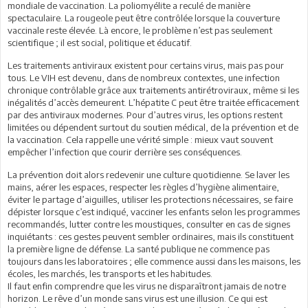
mondiale de vaccination. La poliomyélite a reculé de manière
spectaculaire. La rougeole peut être contrôlée lorsque la couverture
vaccinale reste élevée. Là encore, le problème n’est pas seulement
scientifique ; il est social, politique et éducatif.
Les traitements antiviraux existent pour certains virus, mais pas pour
tous. Le VIH est devenu, dans de nombreux contextes, une infection
chronique contrôlable grâce aux traitements antirétroviraux, même si les
inégalités d’accès demeurent. L’hépatite C peut être traitée efficacement
par des antiviraux modernes. Pour d’autres virus, les options restent
limitées ou dépendent surtout du soutien médical, de la prévention et de
la vaccination. Cela rappelle une vérité simple : mieux vaut souvent
empêcher l’infection que courir derrière ses conséquences.
La prévention doit alors redevenir une culture quotidienne. Se laver les
mains, aérer les espaces, respecter les règles d’hygiène alimentaire,
éviter le partage d’aiguilles, utiliser les protections nécessaires, se faire
dépister lorsque c’est indiqué, vacciner les enfants selon les programmes
recommandés, lutter contre les moustiques, consulter en cas de signes
inquiétants : ces gestes peuvent sembler ordinaires, mais ils constituent
la première ligne de défense. La santé publique ne commence pas
toujours dans les laboratoires ; elle commence aussi dans les maisons, les
écoles, les marchés, les transports et les habitudes.
Il faut enfin comprendre que les virus ne disparaîtront jamais de notre
horizon. Le rêve d’un monde sans virus est une illusion. Ce qui est