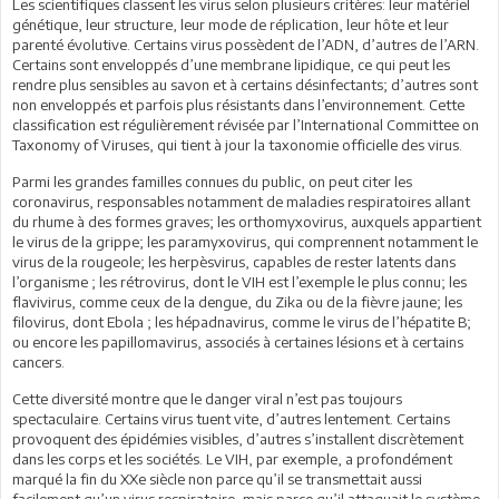
Les scientifiques classent les virus selon plusieurs critères: leur matériel
génétique, leur structure, leur mode de réplication, leur hôte et leur
parenté évolutive. Certains virus possèdent de l’ADN, d’autres de l’ARN.
Certains sont enveloppés d’une membrane lipidique, ce qui peut les
rendre plus sensibles au savon et à certains désinfectants; d’autres sont
non enveloppés et parfois plus résistants dans l’environnement. Cette
classification est régulièrement révisée par l’International Committee on
Taxonomy of Viruses, qui tient à jour la taxonomie officielle des virus.
Parmi les grandes familles connues du public, on peut citer les
coronavirus, responsables notamment de maladies respiratoires allant
du rhume à des formes graves; les orthomyxovirus, auxquels appartient
le virus de la grippe; les paramyxovirus, qui comprennent notamment le
virus de la rougeole; les herpèsvirus, capables de rester latents dans
l’organisme ; les rétrovirus, dont le VIH est l’exemple le plus connu; les
flavivirus, comme ceux de la dengue, du Zika ou de la fièvre jaune; les
filovirus, dont Ebola ; les hépadnavirus, comme le virus de l’hépatite B;
ou encore les papillomavirus, associés à certaines lésions et à certains
cancers.
Cette diversité montre que le danger viral n’est pas toujours
spectaculaire. Certains virus tuent vite, d’autres lentement. Certains
provoquent des épidémies visibles, d’autres s’installent discrètement
dans les corps et les sociétés. Le VIH, par exemple, a profondément
marqué la fin du XXe siècle non parce qu’il se transmettait aussi
facilement qu’un virus respiratoire, mais parce qu’il attaquait le système