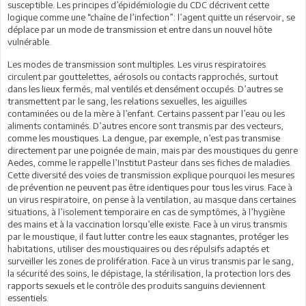
susceptible. Les principes d’épidémiologie du CDC décrivent cette
logique comme une “chaîne de l’infection”: l’agent quitte un réservoir, se
déplace par un mode de transmission et entre dans un nouvel hôte
vulnérable.
Les modes de transmission sont multiples. Les virus respiratoires
circulent par gouttelettes, aérosols ou contacts rapprochés, surtout
dans les lieux fermés, mal ventilés et densément occupés. D’autres se
transmettent par le sang, les relations sexuelles, les aiguilles
contaminées ou de la mère à l’enfant. Certains passent par l’eau ou les
aliments contaminés. D’autres encore sont transmis par des vecteurs,
comme les moustiques. La dengue, par exemple, n’est pas transmise
directement par une poignée de main, mais par des moustiques du genre
Aedes, comme le rappelle l’Institut Pasteur dans ses fiches de maladies.
Cette diversité des voies de transmission explique pourquoi les mesures
de prévention ne peuvent pas être identiques pour tous les virus. Face à
un virus respiratoire, on pense à la ventilation, au masque dans certaines
situations, à l’isolement temporaire en cas de symptômes, à l’hygiène
des mains et à la vaccination lorsqu’elle existe. Face à un virus transmis
par le moustique, il faut lutter contre les eaux stagnantes, protéger les
habitations, utiliser des moustiquaires ou des répulsifs adaptés et
surveiller les zones de prolifération. Face à un virus transmis par le sang,
la sécurité des soins, le dépistage, la stérilisation, la protection lors des
rapports sexuels et le contrôle des produits sanguins deviennent
essentiels.