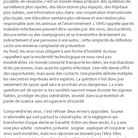
possible, en revanche, c’est un monde mieux préparé: des systèmes de
surveillance plus rapides, des laboratoires plus équipés, des hôpitaux
plus solides, une information plus claire, une coopération internationale
plus loyale, une éducation sanitaire plus sérieuse et une relation plus
responsable avec les animaux et l’environnement. L’OMS rappelle que les
maladies infectieuses peuvent être causées par des virus, des bactéries,
des parasites ou des champignons et se transmettre directement ou
indirectement d’une personne à une autre ; cette simplicité de définition
cache une immense complexité de prévention.
Au fond, les virus nous obligent à une forme d’humilité. Ils nous
rappellent que la modernité technologique ne nous rend pas
invulnérables. Un monde connecté transporte les idées, les marchandises
et les personnes, mais aussi les agents infectieux. Une ville dense offre
des opportunités, mais aussi des contacts. Une planète abîmée multiplie
les rencontres imprévues entre espèces. La question n’est donc pas
seulement de savoir quel sera le prochain virus dangereux. La vraie
question est de savoir si nos sociétés sauront mieux écouter les signaux
faibles, protéger les plus vulnérables, investir dans la prévention et
parler de science sans arrogance ni obscurité.
Comprendre les virus, c’est refuser deux erreurs opposées : la peur
irrationnelle qui voit partout la catastrophe, et la négligence qui
transforme chaque alerte en banalité. Entre ces deux excès, il y a une
voie plus adulte : connaître, prévenir, soigner, expliquer et coopérer. Les
virus sont invisibles, mais nos réponses ne doivent pas l’être. Elles