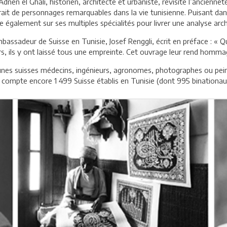
dnen el Ghali, historien, architecte et urbaniste, revisite l’ancienneté
rait de personnages remarquables dans la vie tunisienne. Puisant dans
également sur ses multiples spécialités pour livrer une analyse archit
ssadeur de Suisse en Tunisie, Josef Renggli, écrit en préface : « Qu’i
eurs, ils y ont laissé tous une empreinte. Cet ouvrage leur rend homma
jeunes suisses médecins, ingénieurs, agronomes, photographes ou peint
n compte encore 1 499 Suisse établis en Tunisie (dont 995 binationau