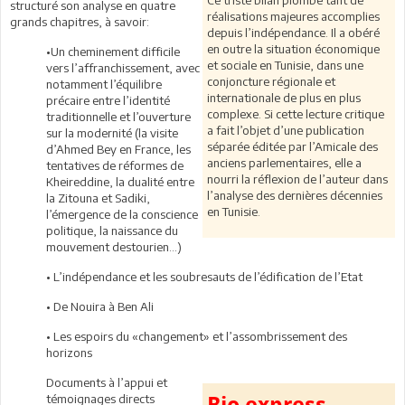
structuré son analyse en quatre
réalisations majeures accomplies
grands chapitres, à savoir:
depuis l’indépendance. Il a obéré
en outre la situation économique
•Un cheminement difficile
et sociale en Tunisie, dans une
vers l’affranchissement, avec
conjoncture régionale et
notamment l’équilibre
internationale de plus en plus
précaire entre l’identité
complexe. Si cette lecture critique
traditionnelle et l’ouverture
a fait l’objet d’une publication
sur la modernité (la visite
séparée éditée par l’Amicale des
d’Ahmed Bey en France, les
anciens parlementaires, elle a
tentatives de réformes de
nourri la réflexion de l’auteur dans
Kheireddine, la dualité entre
l’analyse des dernières décennies
la Zitouna et Sadiki,
en Tunisie.
l’émergence de la conscience
politique, la naissance du
mouvement destourien…)
• L’indépendance et les soubresauts de l’édification de l’Etat
• De Nouira à Ben Ali
• Les espoirs du «changement» et l’assombrissement des
horizons
Documents à l’appui et
témoignages directs
Bio express