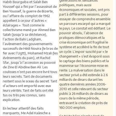
générations et tendances
Habib Bourguiba et Salah Ben
politiques, mais aussi
Youssef qui a fini par l’assassinat de
économiques et sociales, ont pris
Ben Youssef, la guerre de Bizerte,
part à différentes sessions, pour
ou l’affaire du complot de 1962
essayer de comprendre ensemble
appellent à ce jour d’autres «
un parcours escarpé qui a marqué
éclairages ». Tout comme le
le pays. Le constat est édifiant. Le
collectivisme mené par Ahmed Ben
pouvoir absolu, l’absence de
Salah (jusqu’à sa déchéance),
pratiques démocratiques et la
l’action de Bahi Ladgham,
crise économique ont fragilisé le
l’avènement des gouvernements
système et accéléré la fin de tout
successifs de Hédi Nouira (le bras de
un cycle. L’espoir suscité par « le
fer avec l’Ugtt), Mohamed Mzali (les
changement » s’est évaporé sous
événements du pain), et Rachid
le captage des biens publics et la
Sfar, jusqu’à l’accession au pouvoir
mainmise sur l’économie mise en
de Zine El Abidine Ben Ali. Les
rente. La malversation dans le
coulisses n’ont pas encore livré tous
secteur privé a été estimée à 2.6
leurs secrets. Tant de documents
milliards de dinars durant les
restent sous le sceau du secret. Tant
quatre dernières années 2006-
d’acteurs ont emporté avec eux
2010 et celle relevant du secteur
leurs vérités. Tant de faits ont été
public à 26 milliards de dinars au
tus ou très peu connus, sans
cours de la même période,
explication.
entravant la création de près de
160.000 emplois.
En lecteur attentif des faits
marquants, Me Adel Kaâniche a
Ce triste bilan plombe tant de