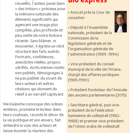
recueillis, l’auteur puise dans
« des trésors » précieux pour
• Avocat près la Cour de
la mémoire nationale des
cassation
éléments significatifs qui
agencent une image plus
• Député à l’Assemblée
complète, plus profonde et
nationale, président de la
plus nette de notre histoire
Commission de la
récente. Sans blâmer, ni
législation générale et de
innocenter, il égrène un récit
l’organisation générale de
structuré des faits avérés.
l’administration (1989 -1994)
Portraits, confidences,
anecdotes réelles, propos
• Vice-président du conseil
vérifiés, écrits intimes restés
municipal de la ville de l’Ariana,
non publiés, témoignages à
chargé des affaires juridiques
ne pas publier du vivant de
(1985-1990)
leurs auteurs et autres
citations qui donnent du
• Président fondateur de l’Amicale
relief à un narratif captivant.
des anciens parlementaires (2015)
Me Kaâniche convoque des scènes
• Secrétaire général, puis vice-
entières, promène le lecteur dans
président de la Fédération
leurs coulisses, raconte le décor de
tunisienne de volleyball (1982-
la vie politique et son envers, fait
1988) et premier vice-président
entendre la voix des acteurs et
de l’Union arabe de volleyball.
laisse écouter la réaction des