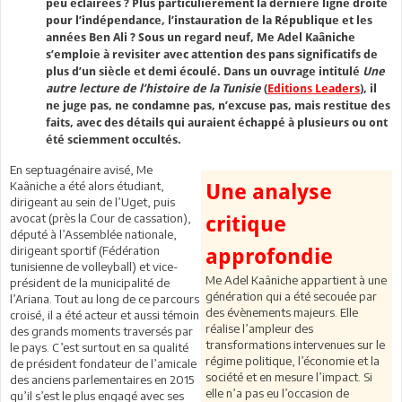
peu éclairées ? Plus particulièrement la dernière ligne droite
pour l’indépendance, l’instauration de la République et les
années Ben Ali ? Sous un regard neuf, Me Adel Kaâniche
s’emploie à revisiter avec attention des pans significatifs de
plus d’un siècle et demi écoulé. Dans un ouvrage intitulé
Une
autre lecture de l’histoire de la Tunisie
(
Editions
Leaders
), il
ne juge pas, ne condamne pas, n’excuse pas, mais restitue des
faits, avec des détails qui auraient échappé à plusieurs ou ont
été sciemment occultés.
En septuagénaire avisé, Me
Kaâniche a été alors étudiant,
Une analyse
dirigeant au sein de l’Uget, puis
avocat (près la Cour de cassation),
critique
député à l’Assemblée nationale,
dirigeant sportif (Fédération
approfondie
tunisienne de volleyball) et vice-
Me Adel Kaâniche appartient à une
président de la municipalité de
génération qui a été secouée par
l’Ariana. Tout au long de ce parcours
des évènements majeurs. Elle
croisé, il a été acteur et aussi témoin
réalise l’ampleur des
des grands moments traversés par
transformations intervenues sur le
le pays. C’est surtout en sa qualité
régime politique, l’économie et la
de président fondateur de l’amicale
société et en mesure l’impact. Si
des anciens parlementaires en 2015
elle n’a pas eu l’occasion de
qu’il s’est le plus engagé avec ses