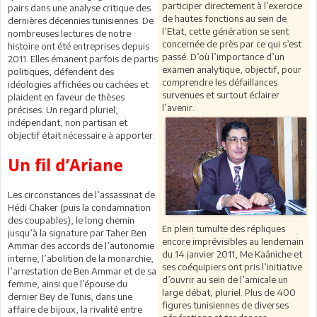
participer directement à l’exercice
pairs dans une analyse critique des
de hautes fonctions au sein de
dernières décennies tunisiennes. De
l’Etat, cette génération se sent
nombreuses lectures de notre
concernée de près par ce qui s’est
histoire ont été entreprises depuis
passé. D’où l’importance d’un
2011. Elles émanent parfois de partis
examen analytique, objectif, pour
politiques, défendent des
comprendre les défaillances
idéologies affichées ou cachées et
survenues et surtout éclairer
plaident en faveur de thèses
l’avenir.
précises. Un regard pluriel,
indépendant, non partisan et
objectif était nécessaire à apporter.
Un fil d’Ariane
Les circonstances de l’assassinat de
Hédi Chaker (puis la condamnation
des coupables), le long chemin
En plein tumulte des répliques
jusqu’à la signature par Taher Ben
encore imprévisibles au lendemain
Ammar des accords de l’autonomie
du 14 janvier 2011, Me Kaâniche et
interne, l’abolition de la monarchie,
ses coéquipiers ont pris l’initiative
l’arrestation de Ben Ammar et de sa
d’ouvrir au sein de l’amicale un
femme, ainsi que l’épouse du
large débat, pluriel. Plus de 400
dernier Bey de Tunis, dans une
figures tunisiennes de diverses
affaire de bijoux, la rivalité entre