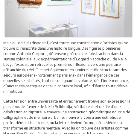
Mais au-delà du dispositif, c’est toute une constellation d’artistes qui se
trouve ici réinscrite dans une histoire longue. Des figures pionnières
comme Antonio Corpora, défenseur précoce de l’abstraction dans la
Tunisie coloniale, aux expérimentations d’Edgard Naccache ou de Nello
Lévy, l’exposition retrace les premières inflexions vers une peinture
affranchie du réel. Elle met également en lumière le rôle structurant des
séjours européens- notamment parisiens- dans l’émergence de ces
nouvelles sensibilités, tout en soulignant la volonté, dès l’indépendance,
d’ancrer ces pratiques dans un contexte local, afin d’éviter toute dérive
mimétique.
Cette tension entre universalité et enracinement trouve son expression la
plus aboutie l’œuvre de Néjib Belkhodja, véritable chef de file d’une
génération en rupture. À travers une abstraction géométrique nourrie de
calligraphie et de mémoire urbaine, il ouvre la voie à une esthétique
profondément tunisienne, où la lettre devient forme, où la Médina se
transforme en structure mentale. Avec lui on trouve des artistes comme
Naceur Ben Cheikh, Nja Mahdaoui ou encore Lotfi Larnaout, qui