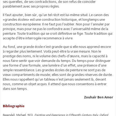
ses querelles, de ses contradictions, de son refus de coïncider
paisiblement avec ses propres règles.
Il faut ajouter, bien sûr, qu’un tel récit est lui-même situé. Le canon des
«grandes écoles» est une construction historique, et longtemps une
construction européenne. Il ne faut pas l’oublier. Non pour l’annuler par
principe, mais pour ne pas le confondre avec l’universalité même de la
peinture. Toute tradition qui se croit définitive se fige. Toute tradition qui
accepte d’être interrogée recommence à vivre.
Au fond, une grande école n’est grande que si elle nous apprend encore
à regarder plus lentement. Voilà peut-être la vraie mesure. Non le
prestige des noms, ni le volume des chefs-d’œuvre, mais la capacité à
nous faire sentir que voir demande du temps. Du temps pour distinguer
une forme d’une formule, une lumière d’un effet, une présence d’une
simple ressemblance. Les grandes écoles de peinture ne sont pas de
vieux compartiments de musée; elles sont de grandes réserves de durée.
Elles nous rappellent qu’un tableau n’est jamais seulement là, devant
nous, comme un objet acquis. Il attend que nous consentions à entrer
dans son temps.
Zouhaïr Ben Amor
Bibliographie
Baxandall, Michael. 1972.
Painting and Experience in Fifteenth-Century Italy. Oxford