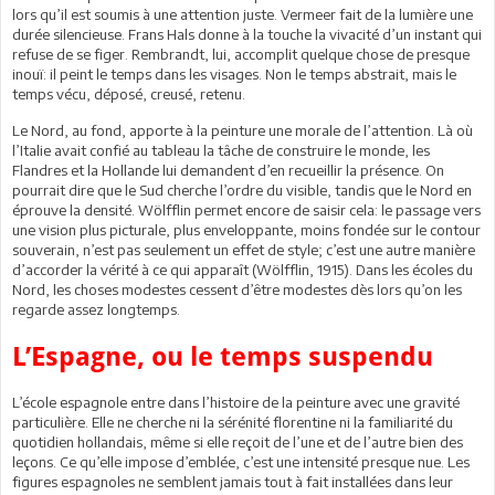
lors qu’il est soumis à une attention juste. Vermeer fait de la lumière une
durée silencieuse. Frans Hals donne à la touche la vivacité d’un instant qui
refuse de se figer. Rembrandt, lui, accomplit quelque chose de presque
inouï: il peint le temps dans les visages. Non le temps abstrait, mais le
temps vécu, déposé, creusé, retenu.
Le Nord, au fond, apporte à la peinture une morale de l’attention. Là où
l’Italie avait confié au tableau la tâche de construire le monde, les
Flandres et la Hollande lui demandent d’en recueillir la présence. On
pourrait dire que le Sud cherche l’ordre du visible, tandis que le Nord en
éprouve la densité. Wölfflin permet encore de saisir cela: le passage vers
une vision plus picturale, plus enveloppante, moins fondée sur le contour
souverain, n’est pas seulement un effet de style; c’est une autre manière
d’accorder la vérité à ce qui apparaît (Wölfflin, 1915). Dans les écoles du
Nord, les choses modestes cessent d’être modestes dès lors qu’on les
regarde assez longtemps.
L’Espagne, ou le temps suspendu
L’école espagnole entre dans l’histoire de la peinture avec une gravité
particulière. Elle ne cherche ni la sérénité florentine ni la familiarité du
quotidien hollandais, même si elle reçoit de l’une et de l’autre bien des
leçons. Ce qu’elle impose d’emblée, c’est une intensité presque nue. Les
figures espagnoles ne semblent jamais tout à fait installées dans leur