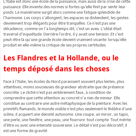
L’Italie est donc une école de la puissance, mais aussi de la crise de cette
puissance. Elle invente des normes si fortes qu’elle finit par sentir leur
poids. Le maniérisme surgit alors comme une fatigue splendide de
l’harmonie. Les corps s’allongent, les espaces se distendent, les gestes
deviennent trop élégants pour être tranquilles. Ce n’est pas une
décadence, comme on l’a longtemps dit; c’est un aveu. L’idéal était
traversé d’inquiétude. Derrière l’ordre, il y avait une tension. Et c’est
peut-être là qu’une grande école devient vraiment vivante: lorsqu’elle
produit en elle-même la critique de ses propres certitudes.
Les Flandres et la Hollande, ou le
temps déposé dans les choses
Face à l’Italie, les écoles du Nord paraissent souvent plus lentes, plus
attentives, moins soucieuses de grandeur abstraite que de présence
concrète. Le cliché n’est pas entièrement faux, à condition de
comprendre que cette attention au concret n’a rien de mineur. Elle
constitue au contraire une autre métaphysique de la peinture. Avec les
primitifs flamands, le monde visible n’est plus seulement le théâtre d’une
scène; il acquiert une densité autonome. Une coupe, un miroir, un tapis,
une perle, une fenêtre, une peau, une fourrure: tout compte. Tout mérite
d’être vu avec une intensité souveraine. Le détail n’est pas décoratif; il
est une forme de gravité.