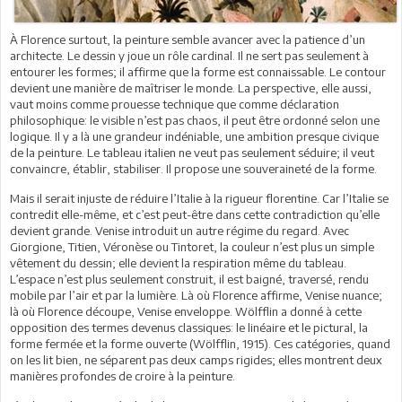
À Florence surtout, la peinture semble avancer avec la patience d’un
architecte. Le dessin y joue un rôle cardinal. Il ne sert pas seulement à
entourer les formes; il affirme que la forme est connaissable. Le contour
devient une manière de maîtriser le monde. La perspective, elle aussi,
vaut moins comme prouesse technique que comme déclaration
philosophique: le visible n’est pas chaos, il peut être ordonné selon une
logique. Il y a là une grandeur indéniable, une ambition presque civique
de la peinture. Le tableau italien ne veut pas seulement séduire; il veut
convaincre, établir, stabiliser. Il propose une souveraineté de la forme.
Mais il serait injuste de réduire l’Italie à la rigueur florentine. Car l’Italie se
contredit elle-même, et c’est peut-être dans cette contradiction qu’elle
devient grande. Venise introduit un autre régime du regard. Avec
Giorgione, Titien, Véronèse ou Tintoret, la couleur n’est plus un simple
vêtement du dessin; elle devient la respiration même du tableau.
L’espace n’est plus seulement construit, il est baigné, traversé, rendu
mobile par l’air et par la lumière. Là où Florence affirme, Venise nuance;
là où Florence découpe, Venise enveloppe. Wölfflin a donné à cette
opposition des termes devenus classiques: le linéaire et le pictural, la
forme fermée et la forme ouverte (Wölfflin, 1915). Ces catégories, quand
on les lit bien, ne séparent pas deux camps rigides; elles montrent deux
manières profondes de croire à la peinture.