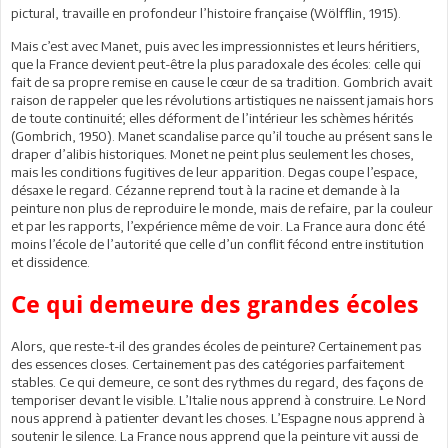
pictural, travaille en profondeur l’histoire française (Wölfflin, 1915).
Mais c’est avec Manet, puis avec les impressionnistes et leurs héritiers,
que la France devient peut-être la plus paradoxale des écoles: celle qui
fait de sa propre remise en cause le cœur de sa tradition. Gombrich avait
raison de rappeler que les révolutions artistiques ne naissent jamais hors
de toute continuité; elles déforment de l’intérieur les schèmes hérités
(Gombrich, 1950). Manet scandalise parce qu’il touche au présent sans le
draper d’alibis historiques. Monet ne peint plus seulement les choses,
mais les conditions fugitives de leur apparition. Degas coupe l’espace,
désaxe le regard. Cézanne reprend tout à la racine et demande à la
peinture non plus de reproduire le monde, mais de refaire, par la couleur
et par les rapports, l’expérience même de voir. La France aura donc été
moins l’école de l’autorité que celle d’un conflit fécond entre institution
et dissidence.
Ce qui demeure des grandes écoles
Alors, que reste-t-il des grandes écoles de peinture? Certainement pas
des essences closes. Certainement pas des catégories parfaitement
stables. Ce qui demeure, ce sont des rythmes du regard, des façons de
temporiser devant le visible. L’Italie nous apprend à construire. Le Nord
nous apprend à patienter devant les choses. L’Espagne nous apprend à
soutenir le silence. La France nous apprend que la peinture vit aussi de