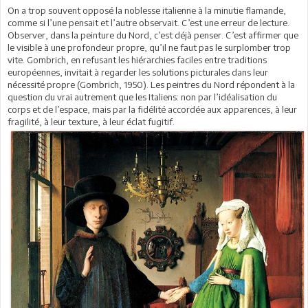
On a trop souvent opposé la noblesse italienne à la minutie flamande,
comme si l’une pensait et l’autre observait. C’est une erreur de lecture.
Observer, dans la peinture du Nord, c’est déjà penser. C’est affirmer que
le visible à une profondeur propre, qu’il ne faut pas le surplomber trop
vite. Gombrich, en refusant les hiérarchies faciles entre traditions
européennes, invitait à regarder les solutions picturales dans leur
nécessité propre (Gombrich, 1950). Les peintres du Nord répondent à la
question du vrai autrement que les Italiens: non par l’idéalisation du
corps et de l’espace, mais par la fidélité accordée aux apparences, à leur
fragilité, à leur texture, à leur éclat fugitif.