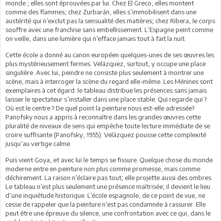
monde ; elles sont éprouvées par lui. Chez El Greco, elles montent
comme des flammes; chez Zurbarán, elles s’immobilisent dans une
austérité qui n’exclut pas la sensualité des matières; chez Ribera, le corps
souffre avec une franchise sans embellissement. L’Espagne peint comme
on veille, dans une lumière qui n’efface jamais tout à fait la nuit.
Cette école a donné au canon européen quelques-unes de ses œuvres les
plus mystérieusement fermes. Velázquez, surtout, y occupe une place
singulière. Avec lui, peindre ne consiste plus seulement à montrer une
scène, mais à interroger la scène du regard elle-même. Les Ménines sont
exemplaires à cet égard: le tableau distribue les présences sans jamais
laisser le spectateur s’installer dans une place stable. Qui regarde qui ?
Où est le centre ? De quel point la peinture nous est-elle adressée?
Panofsky nous a appris à reconnaître dans les grandes œuvres cette
pluralité de niveaux de sens qui empêche toute lecture immédiate de se
croire suffisante (Panofsky, 1955). Velázquez pousse cette complexité
jusqu’au vertige calme.
Puis vient Goya, et avec lui le temps se fissure. Quelque chose du monde
moderne entre en peinture non plus comme promesse, mais comme
déchirement. La raison n’éclaire pas tout; elle projette aussi des ombres.
Le tableau n’est plus seulement une présence maîtrisée; il devient le lieu
d’une inquiétude historique. L’école espagnole, de ce point de vue, ne
cesse de rappeler que la peinture n’est pas condamnée à rassurer. Elle
peut être une épreuve du silence, une confrontation avec ce qui, dans le