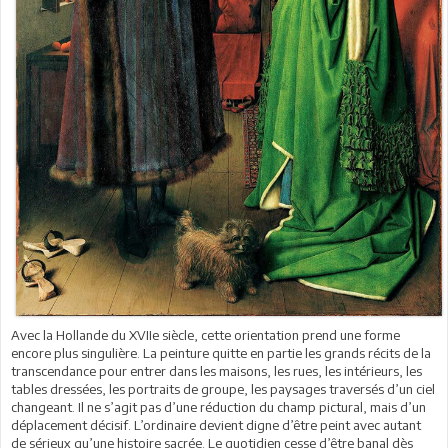
Avec la Hollande du XVIIe siècle, cette orientation prend une forme
encore plus singulière. La peinture quitte en partie les grands récits de la
transcendance pour entrer dans les maisons, les rues, les intérieurs, les
tables dressées, les portraits de groupe, les paysages traversés d’un ciel
changeant. Il ne s’agit pas d’une réduction du champ pictural, mais d’un
déplacement décisif. L’ordinaire devient digne d’être peint avec autant
de sérieux qu’une histoire sacrée. Le quotidien cesse d’être banal dès