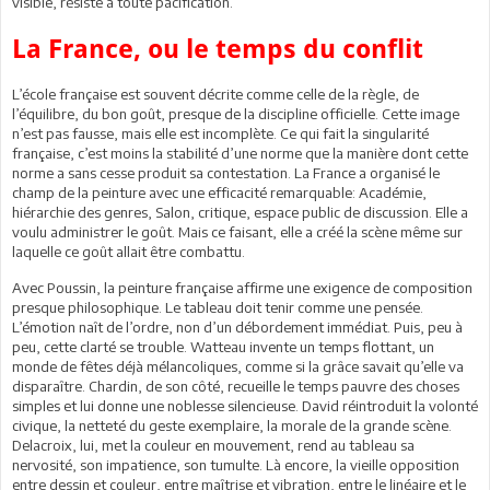
visible, résiste à toute pacification.
La France, ou le temps du conflit
L’école française est souvent décrite comme celle de la règle, de
l’équilibre, du bon goût, presque de la discipline officielle. Cette image
n’est pas fausse, mais elle est incomplète. Ce qui fait la singularité
française, c’est moins la stabilité d’une norme que la manière dont cette
norme a sans cesse produit sa contestation. La France a organisé le
champ de la peinture avec une efficacité remarquable: Académie,
hiérarchie des genres, Salon, critique, espace public de discussion. Elle a
voulu administrer le goût. Mais ce faisant, elle a créé la scène même sur
laquelle ce goût allait être combattu.
Avec Poussin, la peinture française affirme une exigence de composition
presque philosophique. Le tableau doit tenir comme une pensée.
L’émotion naît de l’ordre, non d’un débordement immédiat. Puis, peu à
peu, cette clarté se trouble. Watteau invente un temps flottant, un
monde de fêtes déjà mélancoliques, comme si la grâce savait qu’elle va
disparaître. Chardin, de son côté, recueille le temps pauvre des choses
simples et lui donne une noblesse silencieuse. David réintroduit la volonté
civique, la netteté du geste exemplaire, la morale de la grande scène.
Delacroix, lui, met la couleur en mouvement, rend au tableau sa
nervosité, son impatience, son tumulte. Là encore, la vieille opposition
entre dessin et couleur, entre maîtrise et vibration, entre le linéaire et le