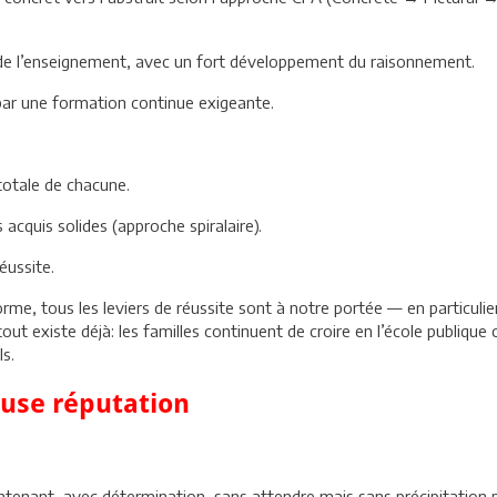
.
de l’enseignement, avec un fort développement du raisonnement.
ar une formation continue exigeante.
totale de chacune.
cquis solides (approche spiralaire).
réussite.
rme, tous les leviers de réussite sont à notre portée — en particulier
 atout existe déjà: les familles continuent de croire en l’école publi
s.
euse réputation
maintenant, avec détermination, sans attendre mais sans précipitation