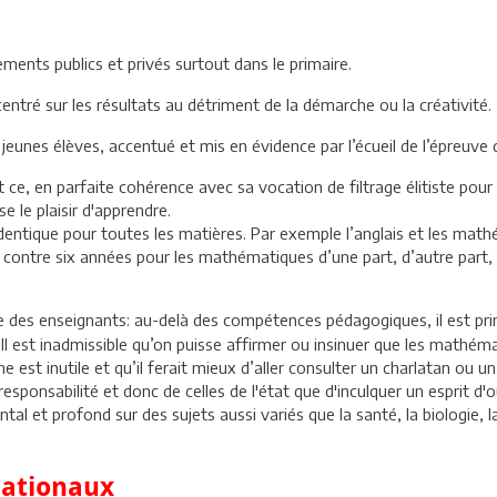
ements publics et privés surtout dans le primaire.
ntré sur les résultats au détriment de la démarche ou la créativité.
eunes élèves, accentué et mis en évidence par l’écueil de l’épreuve 
 ce, en parfaite cohérence avec sa vocation de filtrage élitiste pour l
e le plaisir d'apprendre.
identique pour toutes les matières. Par exemple l’anglais et les ma
 contre six années pour les mathématiques d’une part, d’autre part, o
e des enseignants: au-delà des compétences pédagogiques, il est pri
. Il est inadmissible qu’on puisse affirmer ou insinuer que les mathém
est inutile et qu’il ferait mieux d’aller consulter un charlatan ou un
r responsabilité et donc de celles de l'état que d'inculquer un esprit 
et profond sur des sujets aussi variés que la santé, la biologie, la 
nationaux