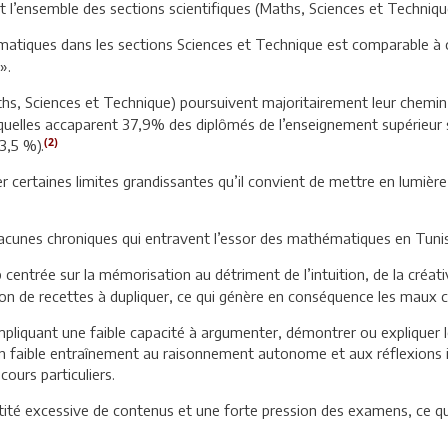
t l’ensemble des sections scientifiques (Maths, Sciences et Techniqu
iques dans les sections Sciences et Technique est comparable à ce
».
ths, Sciences et Technique) poursuivent majoritairement leur chemin u
quelles accaparent 37,9% des diplômés de l’enseignement supérieur s
(2)
3,5 %).
r certaines limites grandissantes qu’il convient de mettre en lumière,
es lacunes chroniques qui entravent l’essor des mathématiques en Tunis
entrée sur la mémorisation au détriment de l’intuition, de la créativ
tion de recettes à dupliquer, ce qui génère en conséquence les maux c
impliquant une faible capacité à argumenter, démontrer ou expliquer 
t un faible entraînement au raisonnement autonome et aux réflexions i
ours particuliers.
é excessive de contenus et une forte pression des examens, ce qui