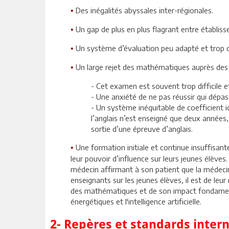
Des inégalités abyssales inter-régionales.
•
Un gap de plus en plus flagrant entre établiss
•
Un système d’évaluation peu adapté et trop ce
•
Un large rejet des mathématiques auprès des j
•
- Cet examen est souvent trop difficile et
- Une anxiété de ne pas réussir qui dépass
- Un système inéquitable de coefficient 
l’anglais n’est enseigné que deux années,
sortie d’une épreuve d’anglais.
Une formation initiale et continue insuffisant
•
leur pouvoir d’influence sur leurs jeunes élèves
médecin affirmant à son patient que la médecine 
enseignants sur les jeunes élèves, il est de leu
des mathématiques et de son impact fondamental 
énergétiques et l'intelligence artificielle.
2- Repères et standards inter