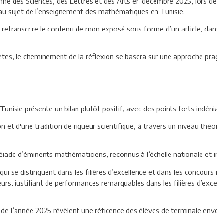
nne des Sciences, des Lettres et des Arts en décembre 2025, lors d
 au sujet de l’enseignement des mathématiques en Tunisie.
 retranscrire le contenu de mon exposé sous forme d’un article, dans 
es, le cheminement de la réflexion se basera sur une approche prag
isie présente un bilan plutôt positif, avec des points forts indéni
 et d'une tradition de rigueur scientifique, à travers un niveau thé
iade d’éminents mathématiciens, reconnus à l’échelle nationale et i
s qui se distinguent dans les filières d’excellence et dans les concou
eurs, justifiant de performances remarquables dans les filières d’exc
es de l’année 2025 révèlent une réticence des élèves de terminale env