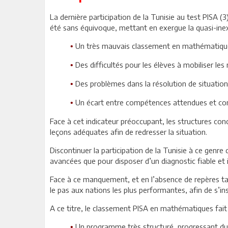
La dernière participation de la Tunisie au test PISA (
été sans équivoque, mettant en exergue la quasi-ine
Un très mauvais classement en mathématique
•
Des difficultés pour les élèves à mobiliser le
•
Des problèmes dans la résolution de situation
•
Un écart entre compétences attendues et co
•
Face à cet indicateur préoccupant, les structures con
leçons adéquates afin de redresser la situation.
Discontinuer la participation de la Tunisie à ce genre
avancées que pour disposer d’un diagnostic fiable et i
Face à ce manquement, et en l’absence de repères tan
le pas aux nations les plus performantes, afin de s’in
A ce titre, le classement PISA en mathématiques fait
Un programme très structuré, progressant du c
•