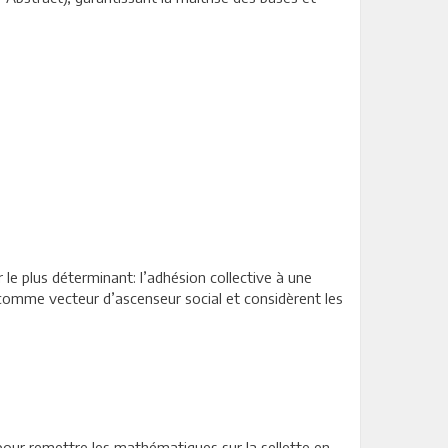
 le plus déterminant: l’adhésion collective à une
que comme vecteur d’ascenseur social et considèrent les
 pour remettre les mathématiques sur la sellette en