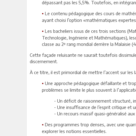
dépassant pas les 5,5%. Toutefois, en intégran
Le contenu pédagogique des cours de mathémat
•
ayant choisi l’option «mathématiques expertes
Les bacheliers issus de ces trois sections (Ma
•
Technologie, Ingénierie et Mathématiques), les
classe au 2ᵉ rang mondial derrière la Malaisie (4
Cette façade reluisante ne saurait toutefois dissimule
discernement.
À ce titre, il est primordial de mettre l’accent sur l
Une approche pédagogique défaillante et trop c
•
problèmes se limite le plus souvent à l’applica
- Un déficit de raisonnement structuré, 
- Une insuffisance de l’esprit critique e
- Un recours massif quasi-généralisé aux c
Des programmes trop denses, avec une quantit
•
explorer les notions essentielles.