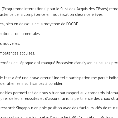
3) (Programme International pour le Suivi des Acquis des Élèves) remo
xistence de la compétence en modélisation chez nos élèves:
s, bien en dessous de la moyenne de l’OCDE.
s notions fondamentales.
s nouvelles.
mpétences acquises.
cernées de l’époque ont manqué l'occasion d'analyser les causes profo
 de test a été une grave erreur. Une telle participation me paraît in
dentifier les insuffisances à combler.
gibles permettant de nous situer par rapport aux standards interna
spirer de leurs réussites et d’assurer ainsi la pertinence des choix st
 ressortir Singapour en pole position avec des facteurs-clés de réus
oncret vers l’abstrait selon l’approche CPA (Concrète → Pictural → 