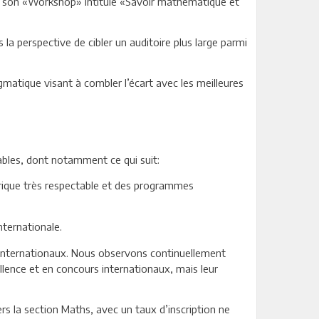
e son «Workshop» intitulé «Savoir mathématique et
la perspective de cibler un auditoire plus large parmi
matique visant à combler l’écart avec les meilleures
ables, dont notamment ce qui suit:
orique très respectable et des programmes
nternationale.
rs internationaux. Nous observons continuellement
ellence et en concours internationaux, mais leur
ers la section Maths, avec un taux d’inscription ne