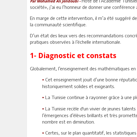
Hôte de l’Académie Tunisie
Par Mohamed Ali Jendoubi -
société», j’ai eu l’honneur de donner une conférence
En marge de cette intervention, il m’a été suggéré de
la communauté scientifique.
D’un état des lieux vers des recommandations concrèt
pratiques observées à l’échelle internationale.
1- Diagnostic et constats
Globalement, l’enseignement des mathématiques en Tun
Cet enseignement jouit d’une bonne réputation
•
historiquement solides et exigeants.
La Tunisie continue à rayonner grâce à une plé
•
La Tunisie recèle d'un vivier de jeunes talent
•
l’émergences d’élèves brillants et très promett
nombre est en diminution.
Certes, sur le plan quantitatif, les statistiqu
•