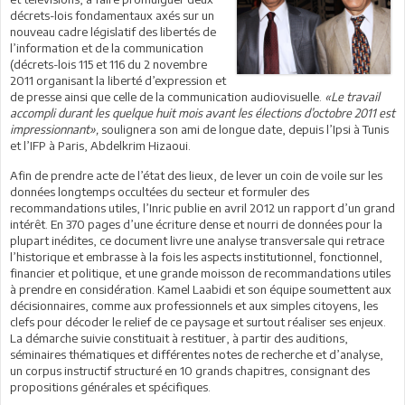
décrets-lois fondamentaux axés sur un
nouveau cadre législatif des libertés de
l’information et de la communication
(décrets-lois 115 et 116 du 2 novembre
2011 organisant la liberté d’expression et
de presse ainsi que celle de la communication audiovisuelle.
«Le travail
accompli durant les quelque huit mois avant les élections d’octobre 2011 est
impressionnant»,
soulignera son ami de longue date, depuis l’Ipsi à Tunis
et l’IFP à Paris, Abdelkrim Hizaoui.
Afin de prendre acte de l’état des lieux, de lever un coin de voile sur les
données longtemps occultées du secteur et formuler des
recommandations utiles, l’Inric publie en avril 2012 un rapport d’un grand
intérêt. En 370 pages d’une écriture dense et nourri de données pour la
plupart inédites, ce document livre une analyse transversale qui retrace
l’historique et embrasse à la fois les aspects institutionnel, fonctionnel,
financier et politique, et une grande moisson de recommandations utiles
à prendre en considération. Kamel Laabidi et son équipe soumettent aux
décisionnaires, comme aux professionnels et aux simples citoyens, les
clefs pour décoder le relief de ce paysage et surtout réaliser ses enjeux.
La démarche suivie constituait à restituer, à partir des auditions,
séminaires thématiques et différentes notes de recherche et d’analyse,
un corpus instructif structuré en 10 grands chapitres, consignant des
propositions générales et spécifiques.