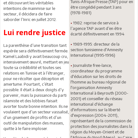
Tunis-Afrique Presse (TAP) pour en
et découvrant les véritables
être congédié pendant 3 ans
intentions de mainmise sur le
(1978-1981)
secteur, il décidera de faire
saborder l’Inric en juillet 2012.
•
1982: reprise de service à
l’agence TAP avant d’en être
Lui rendre justice
écarté définitivement en 1994
•
1989-1995: directeur de la
La parenthèse d’une transition tant
section tunisienne d'Amnesty
espérée sera définitivement fermée.
International (1995-1996)
Kamel Laabidi y avait beaucoup cru,
intensivement œuvré, mettant en jeu
•
Journaliste free-lance,
toute sa crédibilité et toutes ses
coordinateur du programme
relations en Tunisie et à l’étranger,
d'éducation sur les droits de
pour ne récolter que déception et
l'homme au bureau régional de
amertume. Pourtant, c’était
l'organisation Amnesty
possible. Il était à deux doigts d’y
International à Beyrouth (2000-
parvenir, mais la puissance du parti
2001) et conseiller du réseau
islamiste et des lobbies faisait
international d'échange
avorter toute bonne intention. Ils ne
d'informations sur la liberté
voulaient que d’un secteur vassalisé,
d'expression (2004-2011),
d’un gisement de profits et d’un
représentant de la commission de
outil de manipulation des masses,
protection des journalistes dans la
quitte à le faire imploser.
région du Moyen-Orient et de
l'Afrique du Nord (Mena), au Caire,