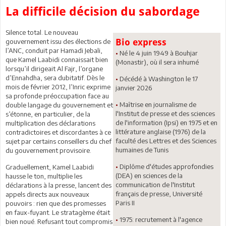
La difficile décision du sabordage
Silence total. Le nouveau
Bio express
gouvernement issu des élections de
l’ANC, conduit par Hamadi Jebali,
•
Né le 4 juin 1949 à Bouhjar
que Kamel Laabidi connaissait bien
(Monastir), où il sera inhumé
lorsqu’il dirigeait Al Fajr, l’organe
d’Ennahdha, sera dubitatif. Dès le
•
Décédé à Washington le 17
mois de février 2012, l’Inric exprime
janvier 2026
sa profonde préoccupation face au
•
Maîtrise en journalisme de
double langage du gouvernement et
l'Institut de presse et des sciences
s’étonne, en particulier, de la
de l'information (Ipsi) en 1975 et en
multiplication des déclarations
littérature anglaise (1976) de la
contradictoires et discordantes à ce
faculté des Lettres et des Sciences
sujet par certains conseillers du chef
humaines de Tunis
du gouvernement provisoire.
•
Diplôme d'études approfondies
Graduellement, Kamel Laabidi
(DEA) en sciences de la
hausse le ton, multiplie les
communication de l'Institut
déclarations à la presse, lancent des
français de presse, Université
appels directs aux nouveaux
Paris II
pouvoirs : rien que des promesses
en faux-fuyant. Le stratagème était
•
1975: recrutement à l'agence
bien noué. Refusant tout compromis