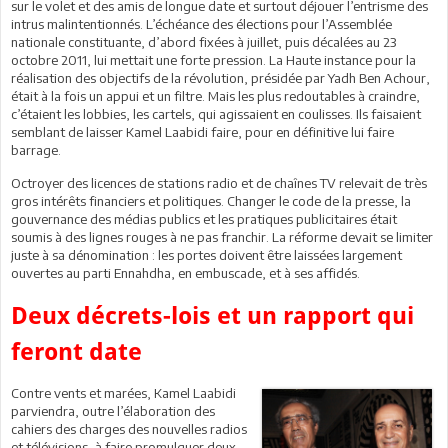
sur le volet et des amis de longue date et surtout déjouer l’entrisme des
intrus malintentionnés. L’échéance des élections pour l’Assemblée
nationale constituante, d’abord fixées à juillet, puis décalées au 23
octobre 2011, lui mettait une forte pression. La Haute instance pour la
réalisation des objectifs de la révolution, présidée par Yadh Ben Achour,
était à la fois un appui et un filtre. Mais les plus redoutables à craindre,
c’étaient les lobbies, les cartels, qui agissaient en coulisses. Ils faisaient
semblant de laisser Kamel Laabidi faire, pour en définitive lui faire
barrage.
Octroyer des licences de stations radio et de chaînes TV relevait de très
gros intérêts financiers et politiques. Changer le code de la presse, la
gouvernance des médias publics et les pratiques publicitaires était
soumis à des lignes rouges à ne pas franchir. La réforme devait se limiter
juste à sa dénomination : les portes doivent être laissées largement
ouvertes au parti Ennahdha, en embuscade, et à ses affidés.
Deux décrets-lois et un rapport qui
feront date
Contre vents et marées, Kamel Laabidi
parviendra, outre l’élaboration des
cahiers des charges des nouvelles radios
et télévisions, à faire promulguer deux