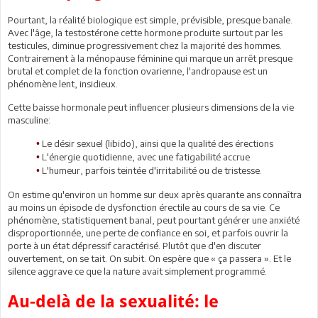
Pourtant, la réalité biologique est simple, prévisible, presque banale.
Avec l'âge, la testostérone cette hormone produite surtout par les
testicules, diminue progressivement chez la majorité des hommes.
Contrairement à la ménopause féminine qui marque un arrêt presque
brutal et complet de la fonction ovarienne, l'andropause est un
phénomène lent, insidieux.
Cette baisse hormonale peut influencer plusieurs dimensions de la vie
masculine:
Le désir sexuel (libido), ainsi que la qualité des érections
•
L'énergie quotidienne, avec une fatigabilité accrue
•
L'humeur, parfois teintée d'irritabilité ou de tristesse.
•
On estime qu'environ un homme sur deux après quarante ans connaîtra
au moins un épisode de dysfonction érectile au cours de sa vie. Ce
phénomène, statistiquement banal, peut pourtant générer une anxiété
disproportionnée, une perte de confiance en soi, et parfois ouvrir la
porte à un état dépressif caractérisé. Plutôt que d'en discuter
ouvertement, on se tait. On subit. On espère que « ça passera ». Et le
silence aggrave ce que la nature avait simplement programmé.
Au-delà de la sexualité: le