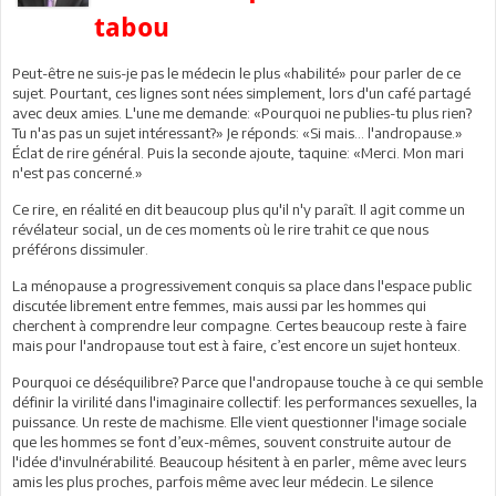
tabou
Peut-être ne suis-je pas le médecin le plus «habilité» pour parler de ce
sujet. Pourtant, ces lignes sont nées simplement, lors d'un café partagé
avec deux amies. L'une me demande: «Pourquoi ne publies-tu plus rien?
Tu n'as pas un sujet intéressant?» Je réponds: «Si mais… l'andropause.»
Éclat de rire général. Puis la seconde ajoute, taquine: «Merci. Mon mari
n'est pas concerné.»
Ce rire, en réalité en dit beaucoup plus qu'il n'y paraît. Il agit comme un
révélateur social, un de ces moments où le rire trahit ce que nous
préférons dissimuler.
La ménopause a progressivement conquis sa place dans l'espace public
discutée librement entre femmes, mais aussi par les hommes qui
cherchent à comprendre leur compagne. Certes beaucoup reste à faire
mais pour l'andropause tout est à faire, c’est encore un sujet honteux.
Pourquoi ce déséquilibre? Parce que l'andropause touche à ce qui semble
définir la virilité dans l'imaginaire collectif: les performances sexuelles, la
puissance. Un reste de machisme. Elle vient questionner l'image sociale
que les hommes se font d’eux-mêmes, souvent construite autour de
l'idée d'invulnérabilité. Beaucoup hésitent à en parler, même avec leurs
amis les plus proches, parfois même avec leur médecin. Le silence