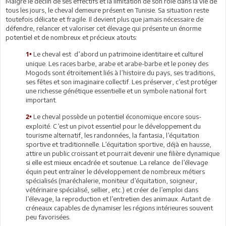
Malgré le déclin de ses effectifs et la limitation de son rôle dans la vie de
tous les jours, le cheval demeure présent en Tunisie. Sa situation reste
toutefois délicate et fragile. Il devient plus que jamais nécessaire de
défendre, relancer et valoriser cet élevage qui présente un énorme
potentiel et de nombreux et précieux atouts:
Le cheval est d’abord un patrimoine identitaire et culturel
1•
unique. Les races barbe, arabe et arabe-barbe et le poney des
Mogods sont étroitement liés à l’histoire du pays, ses traditions,
ses fêtes et son imaginaire collectif. Les préserver, c’est protéger
une richesse génétique essentielle et un symbole national fort
important.
Le cheval possède un potentiel économique encore sous-
2•
exploité. C’est un pivot essentiel pour le développement du
tourisme alternatif, les randonnées, la fantasia, l’équitation
sportive et traditionnelle. L’équitation sportive, déjà en hausse,
attire un public croissant et pourrait devenir une filière dynamique
si elle est mieux encadrée et soutenue. La relance de l’élevage
équin peut entraîner le développement de nombreux métiers
spécialisés (maréchalerie, moniteur d’équitation, soigneur,
vétérinaire spécialisé, sellier, etc.) et créer de l’emploi dans
l’élevage, la reproduction et l’entretien des animaux. Autant de
créneaux capables de dynamiser les régions intérieures souvent
peu favorisées.