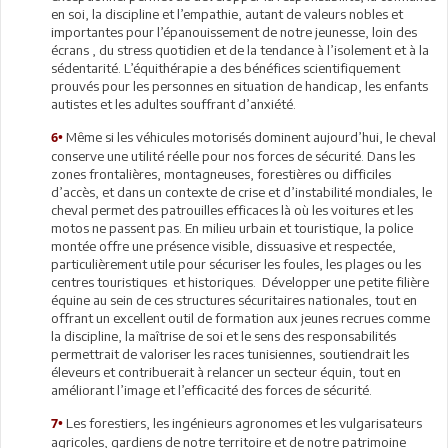
en soi, la discipline et l’empathie, autant de valeurs nobles et
importantes pour l’épanouissement de notre jeunesse, loin des
écrans , du stress quotidien et de la tendance à l’isolement et à la
sédentarité. L’équithérapie a des bénéfices scientifiquement
prouvés pour les personnes en situation de handicap, les enfants
autistes et les adultes souffrant d’anxiété.
Même si les véhicules motorisés dominent aujourd’hui, le cheval
6•
conserve une utilité réelle pour nos forces de sécurité. Dans les
zones frontalières, montagneuses, forestières ou difficiles
d’accès, et dans un contexte de crise et d’instabilité mondiales, le
cheval permet des patrouilles efficaces là où les voitures et les
motos ne passent pas. En milieu urbain et touristique, la police
montée offre une présence visible, dissuasive et respectée,
particulièrement utile pour sécuriser les foules, les plages ou les
centres touristiques et historiques. Développer une petite filière
équine au sein de ces structures sécuritaires nationales, tout en
offrant un excellent outil de formation aux jeunes recrues comme
la discipline, la maîtrise de soi et le sens des responsabilités
permettrait de valoriser les races tunisiennes, soutiendrait les
éleveurs et contribuerait à relancer un secteur équin, tout en
améliorant l’image et l’efficacité des forces de sécurité.
Les forestiers, les ingénieurs agronomes et les vulgarisateurs
7•
agricoles, gardiens de notre territoire et de notre patrimoine