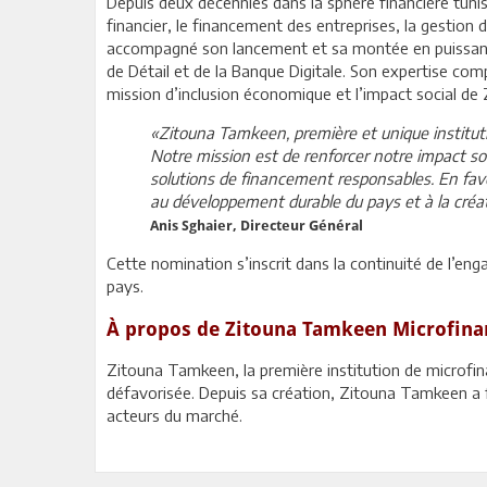
Depuis deux décennies dans la sphère financière tunis
financier, le financement des entreprises, la gestion
accompagné son lancement et sa montée en puissance s
de Détail et de la Banque Digitale. Son expertise co
mission d’inclusion économique et l’impact social d
«Zitouna Tamkeen, première et unique institut
Notre mission est de renforcer notre impact so
solutions de financement responsables. En favo
au développement durable du pays et à la créat
Anis Sghaier, Directeur Général
Cette nomination s’inscrit dans la continuité de l’
pays.
À propos de Zitouna Tamkeen Microfina
Zitouna Tamkeen, la première institution de microfina
défavorisée. Depuis sa création, Zitouna Tamkeen a f
acteurs du marché.