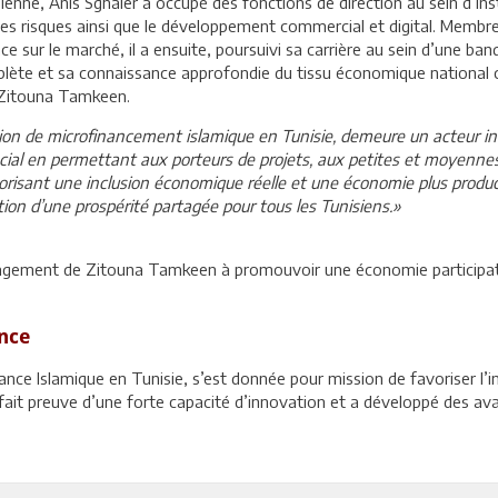
ienne, Anis Sghaier a occupé des fonctions de direction au sein d’ins
 des risques ainsi que le développement commercial et digital. Membr
ur le marché, il a ensuite, poursuivi sa carrière au sein d’une ban
mplète et sa connaissance approfondie du tissu économique national 
e Zitouna Tamkeen.
ion de microfinancement islamique en Tunisie, demeure un acteur inc
cial en permettant aux porteurs de projets, aux petites et moyennes
risant une inclusion économique réelle et une économie plus produc
ion d’une prospérité partagée pour tous les Tunisiens.»
engagement de Zitouna Tamkeen à promouvoir une économie participat
nce
nce Islamique en Tunisie, s’est donnée pour mission de favoriser l’i
ait preuve d’une forte capacité d’innovation et a développé des ava