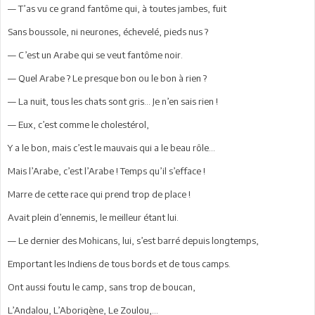
— T’as vu ce grand fantôme qui, à toutes jambes, fuit
Sans boussole, ni neurones, échevelé, pieds nus ?
— C’est un Arabe qui se veut fantôme noir.
— Quel Arabe ? Le presque bon ou le bon à rien ?
— La nuit, tous les chats sont gris... Je n’en sais rien !
— Eux, c’est comme le cholestérol,
Y a le bon, mais c’est le mauvais qui a le beau rôle...
Mais l’Arabe, c’est l’Arabe ! Temps qu’il s’efface !
Marre de cette race qui prend trop de place !
Avait plein d’ennemis, le meilleur étant lui.
— Le dernier des Mohicans, lui, s’est barré depuis longtemps,
Emportant les Indiens de tous bords et de tous camps.
Ont aussi foutu le camp, sans trop de boucan,
L’Andalou, L’Aborigène, Le Zoulou,...