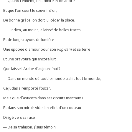
— Quand l’ennemi, on admire et on adore
Et que l’on court le couvrir d’or,
De bonne grâce, on doit lui céder la place.
— L’Indien, au moins, a laissé de belles traces
Et de longs rayons de lumière...
Une épopée d’amour pour son
wigwam
et sa terre
Et une bravoure qui encore luit...
Que laisse l’Arabe d’aujourd’hui ?
— Dans un monde où tout le monde trahit tout le monde,
Ce Judas a remporté l’oscar.
Mais que d’asticots dans ses circuits mentaux !...
Et dans son miroir vide, le reflet d’un couteau
Dirigé vers sa race...
— De sa trahison, j’suis témoin.