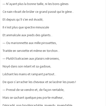
— N’ayant plus la bonne taille, ni les bons gènes
Ce nain rêvait de brûler ce grand passé qui le gène...
Et depuis qu’il s’en est évadé,
Il n’est plus que spectre minuscule
Et animalcule aux pieds des géants...
— Ou marionnette aux mille pirouettes,
Traitée en serviette et même en torchon...
— Plutôt batracien aux plaisirs néroniens,
Noyé dans son néant et sa gadoue,
Léchant les mains et rampant partout...
De quoi s’arracher les cheveux et se lacérer les joues !
— Pressé de se vendre et, de façon rentable,
Mais se sachant quelque peu porte-malheur,
Dégradé, non biodégradable, invendu, invendable,