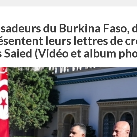
adeurs du Burkina Faso, du
sentent leurs lettres de c
s Saied (Vidéo et album pho