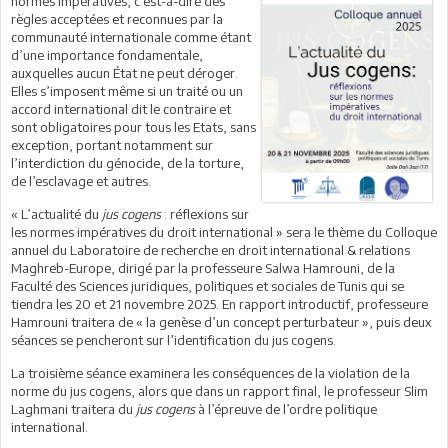
normes impératives, c’est-à-dire des
règles acceptées et reconnues par la
communauté internationale comme étant
d’une importance fondamentale,
auxquelles aucun État ne peut déroger.
Elles s’imposent même si un traité ou un
accord international dit le contraire et
sont obligatoires pour tous les Etats, sans
exception, portant notamment sur
l’interdiction du génocide, de la torture,
de l’esclavage et autres.
« L’actualité du
jus cogens
: réflexions sur
les normes impératives du droit international » sera le thème du Colloque
annuel du Laboratoire de recherche en droit international & relations
Maghreb-Europe, dirigé par la professeure Salwa Hamrouni, de la
Faculté des Sciences juridiques, politiques et sociales de Tunis qui se
tiendra les 20 et 21 novembre 2025. En rapport introductif, professeure
Hamrouni traitera de « la genèse d’un concept perturbateur », puis deux
séances se pencheront sur l’identification du jus cogens.
La troisième séance examinera les conséquences de la violation de la
norme du jus cogens, alors que dans un rapport final, le professeur Slim
Laghmani traitera du
jus cogens
à l’épreuve de l’ordre politique
international.