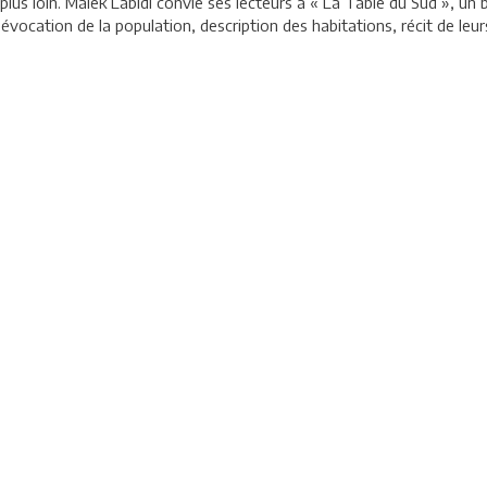
plus loin. Malek Labidi convie ses lecteurs à « La Table du Sud », un 
 évocation de la population, description des habitations, récit de leur