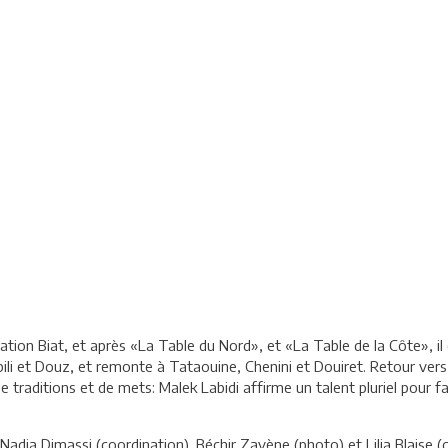
on Biat, et après «La Table du Nord», et «La Table de la Côte», il est 
ili et Douz, et remonte à Tataouine, Chenini et Douiret. Retour vers
 traditions et de mets: Malek Labidi affirme un talent pluriel pour f
ia Dimassi (coordination), Béchir Zayène (photo) et Lilia Blaise (co-