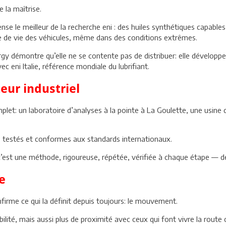
e la maîtrise.
nse le meilleur de la recherche eni : des huiles synthétiques capable
e de vie des véhicules, même dans des conditions extrêmes.
rgy démontre qu’elle ne se contente pas de distribuer: elle dévelop
c eni Italie, référence mondiale du lubrifiant.
teur industriel
let: un laboratoire d’analyses à la pointe à La Goulette, une usine 
s, testés et conformes aux standards internationaux.
c’est une méthode, rigoureuse, répétée, vérifiée à chaque étape — de 
e
firme ce qui la définit depuis toujours: le mouvement.
ité, mais aussi plus de proximité avec ceux qui font vivre la route 