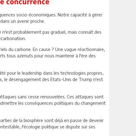
de concurrence
équences socio-économiques. Notre capacité à gérer
s dans un avenir proche.
te n'est probablement pas graduel, mais connaît des
décarbonation.
triels du carbone. En cause ? Une vague réactionnaire,
orts tous azimuts pour nous maintenir à l'ère des
lité pour le leadership dans les technologies propres,
fois, le désengagement des Etats-Unis de Trump n'est
 d'attaques sans cesse renouvelées. Ces attaques sont
n admettre les conséquences politiques du changement
arties de la biosphère sont déjà en passe de devenir
ontestable, l'écologie politique se dispute sur ses