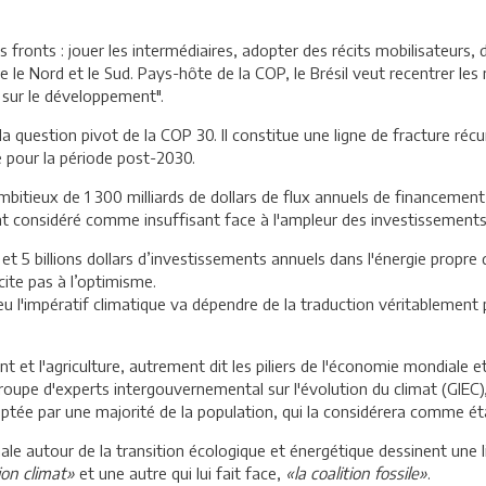
 fronts : jouer les intermédiaires, adopter des récits mobilisateurs, dé
le Nord et le Sud. Pays-hôte de la COP, le Brésil veut recentrer les né
 sur le développement".
 la question pivot de la COP 30. Il constitue une ligne de fracture ré
sé pour la période post-2030.
ambitieux de 1 300 milliards de dollars de flux annuels de financemen
nt considéré comme insuffisant face à l'ampleur des investissements
4 et 5 billions dollars d’investissements annuels dans l'énergie propre d
cite pas à l’optimisme.
ieu l'impératif climatique va dépendre de la traduction véritablement
nt et l'agriculture, autrement dit les piliers de l'économie mondiale 
roupe d'experts intergouvernemental sur l'évolution du climat (GIEC),
ceptée par une majorité de la population, qui la considérera comme é
ale autour de la transition écologique et énergétique dessinent une l
tion climat»
et une autre qui lui fait face,
«la coalition fossile»
.