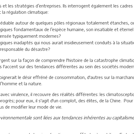
 et les stratégies d’entreprises. Ils interrogent également les cadre
la régulation climatique:
édiable autour de quelques pôles régionaux totalement étanches, ou
ologiques fondamentaux de l’espèce humaine, son insatiable et éter
e pensée typiquement modernes?
giques inadaptés qui nous aurait insidieusement conduits à la situat
e responsable du désastre?
rgent sur la façon de comprendre l'histoire de la catastrophe climatiq
s l'accent sur des tendances différentes au sein des sociétés moder
moignerait le désir effréné de consommation, d'autres sur la marchand
t l’homme et la nature.
me avec virulence, il recouvre des réalités différentes: les climatosce
rogrès; pour eux, il s'agit d'un complot, des élites, de la Chine. Pour 
s de modifier leur mode de vie.
vironnementale sont liées aux tendances inhérentes au capitalisme,