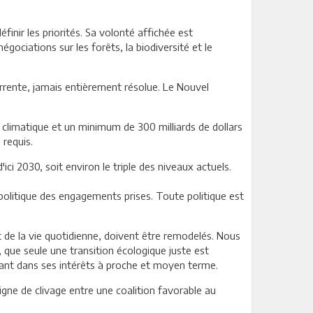
finir les priorités. Sa volonté affichée est
gociations sur les forêts, la biodiversité et le
currente, jamais entièrement résolue. Le Nouvel
t climatique et un minimum de 300 milliards de dollars
 requis.
'ici 2030, soit environ le triple des niveaux actuels.
 politique des engagements prises. Toute politique est
et de la vie quotidienne, doivent être remodelés. Nous
 que seule une transition écologique juste est
tant dans ses intérêts à proche et moyen terme.
igne de clivage entre une coalition favorable au