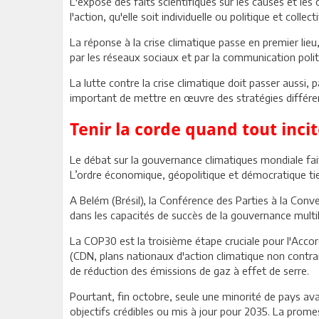
L'exposé des faits scientifiques sur les causes et les 
l'action, qu'elle soit individuelle ou politique et collect
La réponse à la crise climatique passe en premier lie
par les réseaux sociaux et par la communication polit
La lutte contre la crise climatique doit passer aussi, 
important de mettre en œuvre des stratégies différenc
Tenir la corde quand tout incit
Le débat sur la gouvernance climatiques mondiale fai
L’ordre économique, géopolitique et démocratique ti
A Belém (Brésil), la Conférence des Parties à la Conv
dans les capacités de succès de la gouvernance multilat
La COP30 est la troisième étape cruciale pour l'Accor
(CDN, plans nationaux d'action climatique non contra
de réduction des émissions de gaz à effet de serre.
Pourtant, fin octobre, seule une minorité de pays a
objectifs crédibles ou mis à jour pour 2035. La prome