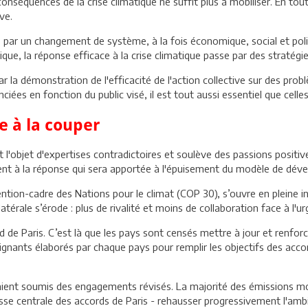
conséquences de la crise climatique ne suffit plus à mobiliser. En tou
ive.
u, par un changement de système, à la fois économique, social et poli
ique, la réponse efficace à la crise climatique passe par des stratég
par la démonstration de l'efficacité de l'action collective sur des pro
iées en fonction du public visé, il est tout aussi essentiel que celle
e à la couper
t l'objet d'expertises contradictoires et soulève des passions pos
ent à la réponse qui sera apportée à l'épuisement du modèle de dé
ention-cadre des Nations pour le climat (COP 30), s’ouvre en pleine i
érale s’érode : plus de rivalité et moins de collaboration face à l'ur
d de Paris. C’est là que les pays sont censés mettre à jour et renfo
ignants élaborés par chaque pays pour remplir les objectifs des acco
vaient soumis des engagements révisés. La majorité des émissions mo
sse centrale des accords de Paris - rehausser progressivement l'ambi