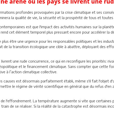
une arène où les pays se livrent une ru
ormations profondes provoquées par la crise climatique et ses cons
inera la qualité de vie, la sécurité et la prospérité de tous et toute
contemporaines est que l'impact des activités humaines sur la planè
 qui rend cet élément temporel plus pressant encore pour accélérer la 
ne plus être une urgence pour les responsables politiques et les indus
it de la transition écologique une cible à abattre, déployant des eff
ivrent une rude concurrence, ce qui en reconfigure les priorités: riva
e géopolitique et le financement climatique. Sans compter que cette 
ve à l’action climatique collective.
ales causes est désormais parfaitement établi, même s'il fait l'objet
mettre le régime de vérité scientifique en général que du refus d'e
 de l'effondrement. La température augmente si vite que certaines p
train de se réaliser. Si la réalité de la catastrophe est désormais inc