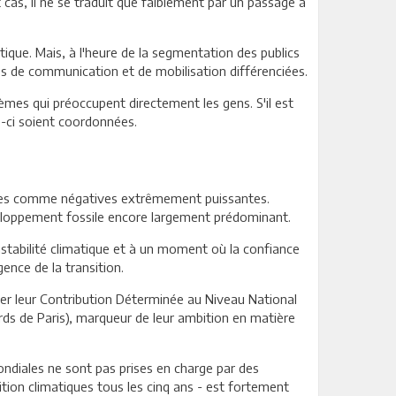
t cas, il ne se traduit que faiblement par un passage à
tique. Mais, à l'heure de la segmentation des publics
ies de communication et de mobilisation différenciées.
blèmes qui préoccupent directement les gens. S'il est
s-ci soient coordonnées.
itives comme négatives extrêmement puissantes.
veloppement fossile encore largement prédominant.
nstabilité climatique et à un moment où la confiance
gence de la transition.
rcer leur Contribution Déterminée au Niveau National
rds de Paris), marqueur de leur ambition en matière
ndiales ne sont pas prises en charge par des
tion climatiques tous les cinq ans - est fortement