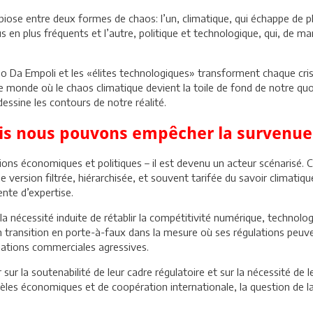
mbiose entre deux formes de chaos: l’un, climatique, qui échappe de p
 plus fréquents et l’autre, politique et technologique, qui, de maniè
no Da Empoli et les «élites technologiques» transforment chaque cris
e monde où le chaos climatique devient la toile de fond de notre quot
sine les contours de notre réalité.
mais nous pouvons empêcher la survenu
ions économiques et politiques – il est devenu un acteur scénarisé. Ce
version filtrée, hiérarchisée, et souvent tarifée du savoir climatiq
nte d’expertise.
la nécessité induite de rétablir la compétitivité numérique, technolog
n transition en porte-à-faux dans la mesure où ses régulations peu
ciations commerciales agressives.
 sur la soutenabilité de leur cadre régulatoire et sur la nécessité de
èles économiques et de coopération internationale, la question de 