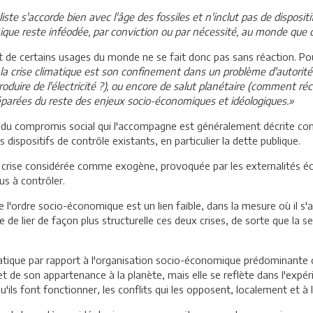
iste s'accorde bien avec l'âge des fossiles et n'inclut pas de disposit
mique reste inféodée, par conviction ou par nécessité, au monde que 
 et de certains usages du monde ne se fait donc pas sans réaction. P
la crise climatique est son confinement dans un problème d'autorité
duire de l'électricité ?), ou encore de salut planétaire (comment réc
éparées du reste des enjeux socio-économiques et idéologiques.»
t du compromis social qui l'accompagne est généralement décrite co
 dispositifs de contrôle existants, en particulier la dette publique.
une crise considérée comme exogène, provoquée par les externalités 
lus à contrôler.
e de l'ordre socio-économique est un lien faible, dans la mesure où il s
ible de lier de façon plus structurelle ces deux crises, de sorte que 
matique par rapport à l'organisation socio-économique prédominante 
t de son appartenance à la planète, mais elle se reflète dans l'expér
u'ils font fonctionner, les conflits qui les opposent, localement et à l