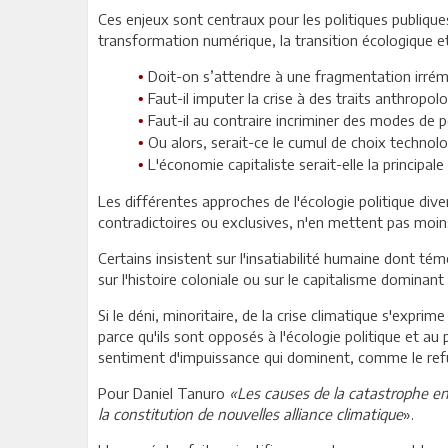
Ces enjeux sont centraux pour les politiques publiques
transformation numérique, la transition écologique et 
Doit-on s’attendre à une fragmentation irrém
•
Faut-il imputer la crise à des traits anthrop
•
Faut-il au contraire incriminer des modes d
•
Ou alors, serait-ce le cumul de choix technolo
•
L'économie capitaliste serait-elle la principal
•
Les différentes approches de l'écologie politique dive
contradictoires ou exclusives, n'en mettent pas moin
Certains insistent sur l'insatiabilité humaine dont té
sur l'histoire coloniale ou sur le capitalisme dominan
Si le déni, minoritaire, de la crise climatique s'expri
parce qu'ils sont opposés à l'écologie politique et au p
sentiment d'impuissance qui dominent, comme le refu
Pour Daniel Tanuro
«Les causes de la catastrophe en
la constitution de nouvelles alliance climatique
».