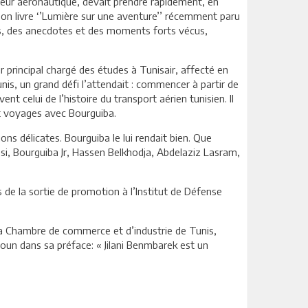
nieur aéronautique, devait prendre rapidement, en
son livre ‘’Lumière sur une aventure’’ récemment paru
its, des anecdotes et des moments forts vécus,
 principal chargé des études à Tunisair, affecté en
nis, un grand défi l’attendait : commencer à partir de
nt celui de l’histoire du transport aérien tunisien. Il
et voyages avec Bourguiba.
ions délicates. Bourguiba le lui rendait bien. Que
i, Bourguiba Jr, Hassen Belkhodja, Abdelaziz Lasram,
rs de la sortie de promotion à l’Institut de Défense
de la Chambre de commerce et d’industrie de Tunis,
n dans sa préface: « Jilani Benmbarek est un