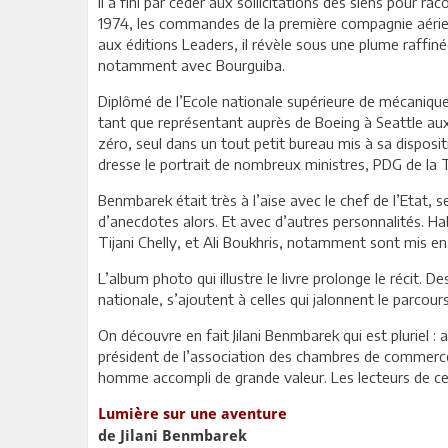
Il a fini par céder aux sollicitations des siens pour ra
1974, les commandes de la première compagnie aérienn
aux éditions Leaders, il révèle sous une plume raffi
notamment avec Bourguiba.
Diplômé de l’Ecole nationale supérieure de mécanique 
tant que représentant auprès de Boeing à Seattle aux 
zéro, seul dans un tout petit bureau mis à sa dispositi
dresse le portrait de nombreux ministres, PDG de la 
Benmbarek était très à l’aise avec le chef de l’Etat, se
d’anecdotes alors. Et avec d’autres personnalités. 
Tijani Chelly, et Ali Boukhris, notamment sont mis en
L’album photo qui illustre le livre prolonge le récit. 
nationale, s’ajoutent à celles qui jalonnent le parcour
On découvre en fait Jilani Benmbarek qui est pluriel : 
président de l’association des chambres de commer
homme accompli de grande valeur. Les lecteurs de c
Lumière sur une aventure
de Jilani Benmbarek