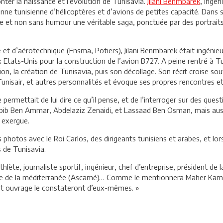
conter la naissance et l’évolution de Tunisavia.
Jilani Benmbarek
, ingé
e tunisienne d’hélicoptères et d’avions de petites capacité. Dans 
née et non sans humour une véritable saga, ponctuée par des portra
et d’aérotechnique (Ensma, Potiers), Jilani Benmbarek était ingénieur
Etats-Unis pour la construction de l’avion B727. A peine rentré à Tu
on, la création de Tunisavia, puis son décollage. Son récit croise souve
Tunisair, et autres personnalités et évoque ses propres rencontres 
 permettait de lui dire ce qu’il pense, et de l’interroger sur des quest
Habib Ben Ammar, Abdelaziz Zenaidi, et Lassaad Ben Osman, mais auss
 exergue.
Des photos avec le Roi Carlos, des dirigeants tunisiens et arabes, et lo
s de Tunisavia.
athlète, journaliste sportif, ingénieur, chef d’entreprise, président 
ce de la méditerranée (Ascamé)… Comme le mentionnera Maher Kamou
et ouvrage le constateront d’eux-mêmes. »