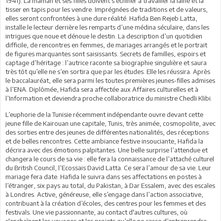
1941). La maman et ses filles doivent s’échiner à travailler la laine et la
tisser en tapis pour les vendre. Imprégnées de traditions et de valeurs,
elles seront confrontées à une dure réalité. Hafida Ben Rejeb Latta,
installe le lecteur derrière les remparts d’une médina séculaire, dans les
intrigues que noue et dénoue le destin. La description d’un quotidien
difficile, de rencontres en femmes, de mariages arrangés et le portrait
de figures marquantes sont saisissants. Secrets de familles, espoirs et
captage d’héritage : l’autrice raconte sa biographie singulière et saura
très tôt qu’elle ne s’en sortira que par les études. Elle les réussira. Après
le baccalauréat, elle sera parmi les toutes premières jeunes-filles admises
à l’ENA. Diplômée, Hafida sera affectée aux Affaires culturelles et à
l’Information et deviendra proche collaboratrice du ministre Chedli Klibi.
L’euphorie de la Tunisie récemment indépendante ouvre devant cette
jeune fille de Kairouan une capitale, Tunis, très animée, cosmopolite, avec
des sorties entre des jeunes de différentes nationalités, des réceptions
et de belles rencontres. Cette ambiance festive insouciante, Hafida la
décrira avec des émotions palpitantes. Une belle surprise l’attendue et
changera le cours de sa vie : elle fera la connaissance de l’attaché culturel
du British Council, l’Ecossais David Latta. Ce sera l’amour de sa vie. Leur
mariage fera date. Hafida le suivra dans ses affectations en postes à
l’étranger, six pays au total, du Pakistan, à Dar Essalem, avec des escales
à Londres. Active, généreuse, elle s’engage dans l’action associative,
contribuant à la création d’écoles, des centres pour les femmes et des
festivals. Une vie passionnante, au contact d'autres cultures, où
s'enchaînent les voyages et les projets qu’elle ne cesse d’entreprendre.