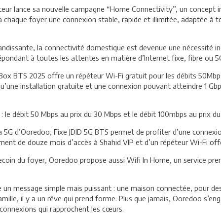
rateur lance sa nouvelle campagne “Home Connectivity”, un concept i
ir à chaque foyer une connexion stable, rapide et illimitée, adaptée à 
ndissante, la connectivité domestique est devenue une nécessité 
épondant à toutes les attentes en matière d’Internet fixe, fibre ou 5
Box BTS 2025 offre un répéteur Wi-Fi gratuit pour les débits 50Mbp
’une installation gratuite et une connexion pouvant atteindre 1 Gbps
 le débit 50 Mbps au prix du 30 Mbps et le débit 100mbps au prix d
a 5G d’Ooredoo, Fixe JDID 5G BTS permet de profiter d’une connexion i
lement de douze mois d’accès à Shahid VIP et d’un répéteur Wi-Fi off
coin du foyer, Ooredoo propose aussi Wifi In Home, un service prem
un message simple mais puissant : une maison connectée, pour des r
amille, il y a un rêve qui prend forme. Plus que jamais, Ooredoo s’e
connexions qui rapprochent les cœurs.