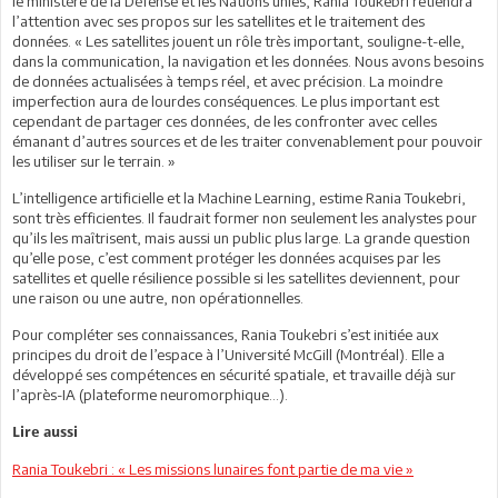
le ministère de la Défense et les Nations unies, Rania Toukebri retiendra
l’attention avec ses propos sur les satellites et le traitement des
données. « Les satellites jouent un rôle très important, souligne-t-elle,
dans la communication, la navigation et les données. Nous avons besoins
de données actualisées à temps réel, et avec précision. La moindre
imperfection aura de lourdes conséquences. Le plus important est
cependant de partager ces données, de les confronter avec celles
émanant d’autres sources et de les traiter convenablement pour pouvoir
les utiliser sur le terrain. »
L’intelligence artificielle et la Machine Learning, estime Rania Toukebri,
sont très efficientes. Il faudrait former non seulement les analystes pour
qu’ils les maîtrisent, mais aussi un public plus large. La grande question
qu’elle pose, c’est comment protéger les données acquises par les
satellites et quelle résilience possible si les satellites deviennent, pour
une raison ou une autre, non opérationnelles.
Pour compléter ses connaissances, Rania Toukebri s’est initiée aux
principes du droit de l’espace à l’Université McGill (Montréal). Elle a
développé ses compétences en sécurité spatiale, et travaille déjà sur
l’après-IA (plateforme neuromorphique…).
Lire aussi
Rania Toukebri : « Les missions lunaires font partie de ma vie »