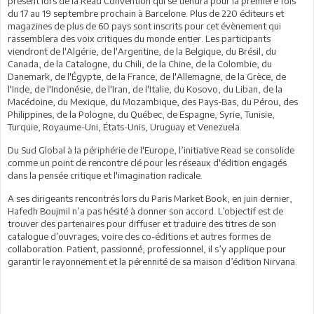
présent lors de la Read Convention qui se tiendra pour la première fois
du 17 au 19 septembre prochain à Barcelone. Plus de 220 éditeurs et
magazines de plus de 60 pays sont inscrits pour cet évènement qui
rassemblera des voix critiques du monde entier. Les participants
viendront de l'Algérie, de l'Argentine, de la Belgique, du Brésil, du
Canada, de la Catalogne, du Chili, de la Chine, de la Colombie, du
Danemark, de l'Égypte, de la France, de l'Allemagne, de la Grèce, de
l'Inde, de l'Indonésie, de l'Iran, de l'Italie, du Kosovo, du Liban, de la
Macédoine, du Mexique, du Mozambique, des Pays-Bas, du Pérou, des
Philippines, de la Pologne, du Québec, de Espagne, Syrie, Tunisie,
Turquie, Royaume-Uni, États-Unis, Uruguay et Venezuela.
Du Sud Global à la périphérie de l'Europe, l’initiative Read se consolide
comme un point de rencontre clé pour les réseaux d'édition engagés
dans la pensée critique et l'imagination radicale.
A ses dirigeants rencontrés lors du Paris Market Book, en juin dernier,
Hafedh Boujmil n’a pas hésité à donner son accord. L’objectif est de
trouver des partenaires pour diffuser et traduire des titres de son
catalogue d’ouvrages, voire des co-éditions et autres formes de
collaboration. Patient, passionné, professionnel, il s’y applique pour
garantir le rayonnement et la pérennité de sa maison d’édition Nirvana.