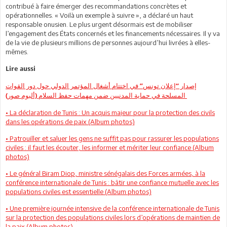
contribué à faire émerger des recommandations concrètes et
opérationnelles. « Voilà un exemple à suivre », a déclaré un haut
responsable onusien. Le plus urgent désormais est de mobiliser
l’engagement des États concernés et les financements nécessaires. Il y va
de la vie de plusieurs millions de personnes aujourd’hui livrées à elles-
mêmes.
Lire aussi
إصدار “إعلان تونس” في اختتام أشغال المؤتمر الدولي حول دور القوات
المسلحة في حماية المدنيين ضمن مهمات حفظ السلام (ألبوم صور)
• La déclaration de Tunis : Un acquis majeur pour la protection des civils
dans les opérations de paix (Album photos)
• Patrouiller et saluer les gens ne suffit pas pour rassurer les populations
civiles : il faut les écouter, les informer et mériter leur confiance (Album
photos)
• Le général Biram Diop, ministre sénégalais des Forces armées, à la
conférence internationale de Tunis : bâtir une confiance mutuelle avec les
populations civiles est essentielle (Album photos)
• Une première journée intensive de la conférence internationale de Tunis
sur la protection des populations civiles lors d’opérations de maintien de
la paix (Album photos)