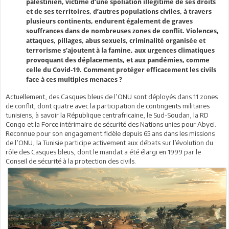
palestinien, victime d’une spoliation illégitime de ses droits
et de ses territoires, d’autres populations civiles, à travers
plusieurs continents, endurent également de graves
souffrances dans de nombreuses zones de conflit. Violences,
attaques, pillages, abus sexuels, criminalité organisée et
terrorisme s’ajoutent à la famine, aux urgences climatiques
provoquant des déplacements, et aux pandémies, comme
celle du Covid-19. Comment protéger efficacement les civils
face à ces multiples menaces ?
Actuellement, des Casques bleus de l’ONU sont déployés dans 11 zones
de conflit, dont quatre avec la participation de contingents militaires
tunisiens, à savoir la République centrafricaine, le Sud-Soudan, la RD
Congo et la Force intérimaire de sécurité des Nations unies pour Abyei.
Reconnue pour son engagement fidèle depuis 65 ans dans les missions
de l’ONU, la Tunisie participe activement aux débats sur l’évolution du
rôle des Casques bleus, dont le mandat a été élargi en 1999 par le
Conseil de sécurité à la protection des civils.