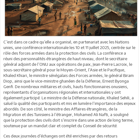
C’est dans ce cadre qu’elle a organisé, en partenariat avec les Nations
unies, une conférence internationale les 10 et 11 juillet 2025, centrée sur le
rôle des forces armées dans la protection des civils. La conférence a
réuni des personnalités étrangères de haut niveau, dont le secrétaire
général adjoint de l’ONU aux opérations de paix, Jean-Pierre Lacroix, le
sous-secrétaire général pour le Moyen-Orient, l’Asie et le Pacifique,
Khaled Khiari, le ministre sénégalais des Forces armées, le général Biram
Diop, ainsi que le vice-ministre ghanéen de la Défense, Ernest Byonga
Genfi. De nombreux militaires et civils, hauts fonctionnaires onusiens,
représentants d’organisations régionales et internationales y ont
également participé. Le ministre de la Défense nationale, Khaled Sehili, a
salué la qualité des participants et mis en lumière l’importance des enjeux
abordés. De son côté, le ministre des Affaires étrangères, de la
Migration et des Tunisiens à l’étranger, Mohamed Ali Nafti, a souligné
que la protection des civils doit s’inscrire dans une action de long terme,
soutenue par un mandat clair et complet du Conseil de sécurité.
Ces deux journées d’échanges ont été enrichies par des retours