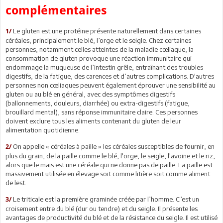
complémentaires
Le gluten est une protéine présente naturellement dans certaines
1/
céréales, principalement le blé, l’orge et le seigle. Chez certaines
personnes, notamment celles atteintes de la maladie cœliaque, la
consommation de gluten provoque une réaction immunitaire qui
endommage la muqueuse de l’intestin grêle, entraînant des troubles
digestifs, de la fatigue, des carences et d’autres complications. D'autres
personnes non cœliaques peuvent également éprouver une sensibilité au
gluten ou au blé en général, avec des symptômes digestifs
(ballonnements, douleurs, diarrhée) ou extra-digestifs (fatigue,
brouillard mental), sans réponse immunitaire claire. Ces personnes
doivent exclure tous les aliments contenant du gluten de leur
alimentation quotidienne.
On appelle « céréales à paille » les céréales susceptibles de fournir, en
2/
plus du grain, de la paille comme le blé, l'orge, le seigle, l'avoine et le riz,
alors que le maïs est une céréale qui ne donne pas de paille. La paille est
massivement utilisée en élevage soit comme litière soit comme aliment
de lest.
Le triticale est la première graminée créée par l’homme. C’est un
3/
croisement entre du blé (dur ou tendre) et du seigle. Il présente les
avantages de productivité du blé et de la résistance du seigle. Il est utilisé