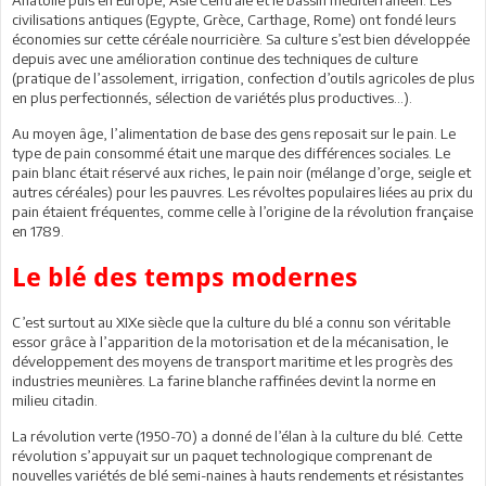
civilisations antiques (Egypte, Grèce, Carthage, Rome) ont fondé leurs
économies sur cette céréale nourricière. Sa culture s’est bien développée
depuis avec une amélioration continue des techniques de culture
(pratique de l’assolement, irrigation, confection d’outils agricoles de plus
en plus perfectionnés, sélection de variétés plus productives…).
Au moyen âge, l’alimentation de base des gens reposait sur le pain. Le
type de pain consommé était une marque des différences sociales. Le
pain blanc était réservé aux riches, le pain noir (mélange d’orge, seigle et
autres céréales) pour les pauvres. Les révoltes populaires liées au prix du
pain étaient fréquentes, comme celle à l’origine de la révolution française
en 1789.
Le blé des temps modernes
C’est surtout au XIXe siècle que la culture du blé a connu son véritable
essor grâce à l’apparition de la motorisation et de la mécanisation, le
développement des moyens de transport maritime et les progrès des
industries meunières. La farine blanche raffinées devint la norme en
milieu citadin.
La révolution verte (1950-70) a donné de l’élan à la culture du blé. Cette
révolution s’appuyait sur un paquet technologique comprenant de
nouvelles variétés de blé semi-naines à hauts rendements et résistantes