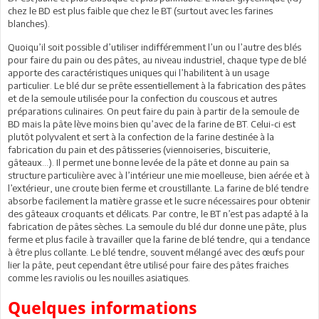
chez le BD est plus faible que chez le BT (surtout avec les farines
blanches).
Quoiqu’il soit possible d’utiliser indifféremment l’un ou l’autre des blés
pour faire du pain ou des pâtes, au niveau industriel, chaque type de blé
apporte des caractéristiques uniques qui l’habilitent à un usage
particulier. Le blé dur se prête essentiellement à la fabrication des pâtes
et de la semoule utilisée pour la confection du couscous et autres
préparations culinaires. On peut faire du pain à partir de la semoule de
BD mais la pâte lève moins bien qu’avec de la farine de BT. Celui-ci est
plutôt polyvalent et sert à la confection de la farine destinée à la
fabrication du pain et des pâtisseries (viennoiseries, biscuiterie,
gâteaux…). Il permet une bonne levée de la pâte et donne au pain sa
structure particulière avec à l’intérieur une mie moelleuse, bien aérée et à
l’extérieur, une croute bien ferme et croustillante. La farine de blé tendre
absorbe facilement la matière grasse et le sucre nécessaires pour obtenir
des gâteaux croquants et délicats. Par contre, le BT n’est pas adapté à la
fabrication de pâtes sèches. La semoule du blé dur donne une pâte, plus
ferme et plus facile à travailler que la farine de blé tendre, qui a tendance
à être plus collante. Le blé tendre, souvent mélangé avec des œufs pour
lier la pâte, peut cependant être utilisé pour faire des pâtes fraiches
comme les raviolis ou les nouilles asiatiques.
Quelques informations