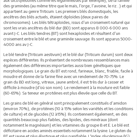
aux dicotylédones comme les légumineuses par exemple), de la famille
des graminées (au même titre que le maïs, l’orge, l’avoine, le riz…) et qui
appartient au genre Triticum. Les premiers blés domestiqués, les
ancêtres des blés actuels, étaient diploïdes (deux paires de
chromosomes). Les blés tétraploïdes, issus d’un croisement naturel qui
sont les vrais ancêtres du blé dur (BD) sont apparus 8 000-6 000 ans
avant J-C. Les blés tendres (BT) sont hexaploïdes et résultent d’un
croisement entre le blé et une graminée sauvage. Ils sont apparus 5000-
4000 ans av J-C.
Le blé tendre (Triticum aestivum) et le blé dur (Triticum durum) sont deux
espèces différentes. Ils présentent de nombreuses ressemblances mais
également des différences importantes aussi bien génétiques que
morphologiques. Le grain du BT est rond, farineux, blanc, friable, facile à
moudre et donne de la farine fine avec un rendement de 70-75%. Le
grain du BD est long, vitreux, jaune ambré, il est très dur à casser et
difficile à moudre (d’où son nom). Le rendement à la mouture est faible
(60-65%). Sa teneur en protéines est plus élevée que celle du BT.
Les grains de blé en général sont principalement constitués d’amidon
(environ 70%), de protéines (10 à 15% selon les variétés et les conditions
de culture) et de glucides (12 à15%). Ils contiennent également, en des
quantités beaucoup plus faibles, des lipides, des minéraux (dont
notamment le magnésium) et les vitamines du groupe B et E. Le blé est
déficitaire en acides aminés essentiels notamment la lysine. Le gluten du
BT est jaune et plus élastique et plus panifiable. L'index glycémique (IG)