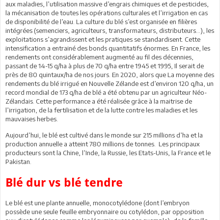
aux maladies, l’utilisation massive d’engrais chimiques et de pesticides,
la mécanisation de toutes les opérations culturales et l’irrigation en cas
de disponibilité de l’eau. La culture du blé s’est organisée en filières
intégrées (semenciers, agriculteurs, transformateurs, distributeurs…), les
exploitations s’agrandissent et les pratiques se standardisent. Cette
intensification a entrainé des bonds quantitatifs énormes. En France, les
rendements ont considérablement augmenté au fil des décennies,
passant de 14-15 q/ha à plus de 70 q/ha entre 1945 et 1995, Il serait de
près de 80 quintaux/ha de nos jours. En 2020, alors que La moyenne des
rendements du blé irrigué en Nouvelle Zélande est d’environ 120 q/ha, un
record mondial de 173 q/ha de blé a été obtenu par un agriculteur Néo-
Zélandais. Cette performance a été réalisée grâce à la maitrise de
l’irrigation, de la fertilisation et de la lutte contre les maladies et les
mauvaises herbes.
Aujourd’hui, le blé est cultivé dans le monde sur 215 millions d’ha et la
production annuelle a atteint 780 millions de tonnes. Les principaux
producteurs sont la Chine, l’Inde, la Russie, les Etats-Unis, la France et le
Pakistan.
Blé dur vs blé tendre
Le blé est une plante annuelle, monocotylédone (dont l’embryon
possède une seule feuille embryonnaire ou cotylédon, par opposition