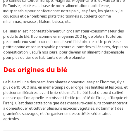
personnes surtout en Europe, Maghreb, Moyen-Orient, et Asie centrale.
En Tunisie, le blé est la base de notre alimentation quotidienne,
indispensable pour confectionner notre pain, les pâtes, les gâteaux, le
couscous et de nombreux plats traditionnels succulents comme
mhammas, nwasser, hlalem, bsissa, etc.
Le Tunisien est incontestablement un gros amateur-consommateur des
produits du blé. Il consomme en moyenne 200 kg de blé/an. Toutefois
peu nombreux sont ceux qui connaissent l’histoire de cette précieuse
petite graine et son incroyable parcours durant des millénaires, depuis sa
domestication jusqu’à nos jours, pour devenir un aliment indispensable
pour plus du tier des habitants de notre planète.
Des origines du blé
Le blé est l’une des premières plantes domestiquées par l’homme, il y a
plus de 10 000 ans, en même temps que l’orge, les lentilles et les pois, et
plusieurs millénaires, avant le riz et le maïs. Il a été tout d’abord cultivé
dans ce que l’on appelle le croissant fertile (du côté de l’Irak, la Turquie et
l’Iran). C’est dans cette zone que des chasseurs-cueilleurs commencèrent
à domestiquer et cultiver plusieurs espèces végétales, notamment des
graminées sauvages, et s’organiser en des sociétés sédentaires
agricoles.