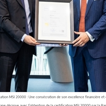
ication MSI 20000 : Une consécration de son excellence financière et
étape décisive avec l’obtention de la certification MSI 20000 par la 