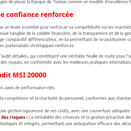
tagée de placer la Banque de Tunisie comme un modèle d’excellence fi
de confiance renforcée
e un levier essentiel pour renforcer sa compétitivité sur les marchés n
euve tangible de la solidité financière, de la transparence et de la ge
 comparatif différenciateur, en lui permettant de se positionner co
es partenariats stratégiques renforcés.
udit détaillés, qui constituent une véritable feuille de route pour l’
 des risques, en conformité avec les meilleures pratiques internation
audit MSI 20000
rs axes de performance clés:
, la compétence et la réactivité du personnel, conformes aux standard
e gestion rigoureuse de ses coûts, avec une couverture adéquate des
La rentabilité des créances et la gestion proactive de
 des risques :
ophistiqués et intégrés, permettant une anticipation efficace des alé