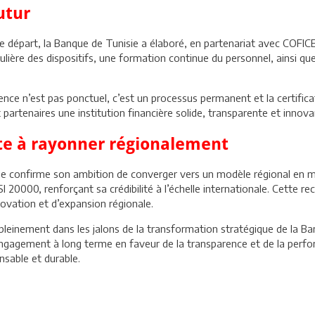
utur
de départ, la Banque de Tunisie a élaboré, en partenariat avec COFICE
ulière des dispositifs, une formation continue du personnel, ainsi qu
ence n’est pas ponctuel, c’est un processus permanent et la certifi
t partenaires une institution financière solide, transparente et innova
ête à rayonner régionalement
ie confirme son ambition de converger vers un modèle régional en mat
MSI 20000, renforçant sa crédibilité à l’échelle internationale. Cette 
vation et d’expansion régionale.
t pleinement dans les jalons de la transformation stratégique de la B
ngagement à long terme en faveur de la transparence et de la perfo
nsable et durable.