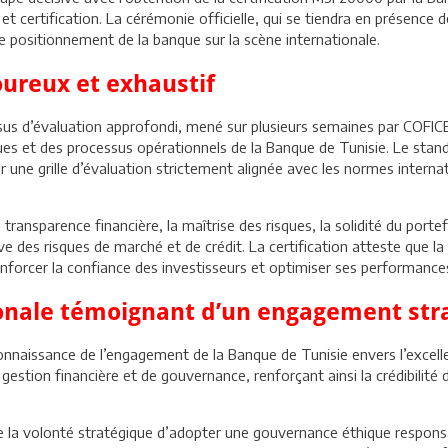
et certification. La cérémonie officielle, qui se tiendra en présence 
 positionnement de la banque sur la scène internationale.
oureux et exhaustif
ssus d’évaluation approfondi, mené sur plusieurs semaines par COFIC
sques et des processus opérationnels de la Banque de Tunisie. Le sta
ur une grille d’évaluation strictement alignée avec les normes interna
transparence financière, la maîtrise des risques, la solidité du portef
ve des risques de marché et de crédit. La certification atteste que l
renforcer la confiance des investisseurs et optimiser ses performance
onale témoignant d’un engagement str
onnaissance de l’engagement de la Banque de Tunisie envers l’excell
estion financière et de gouvernance, renforçant ainsi la crédibilité 
rne la volonté stratégique d’adopter une gouvernance éthique responsa