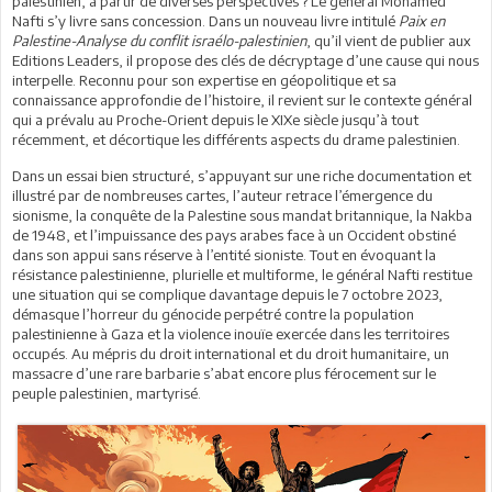
palestinien, à partir de diverses perspectives ? Le général Mohamed
Nafti s’y livre sans concession. Dans un nouveau livre intitulé
Paix en
Palestine-Analyse du conflit israélo-palestinien
, qu’il vient de publier aux
Editions Leaders, il propose des clés de décryptage d’une cause qui nous
interpelle. Reconnu pour son expertise en géopolitique et sa
connaissance approfondie de l’histoire, il revient sur le contexte général
qui a prévalu au Proche-Orient depuis le XIXe siècle jusqu’à tout
récemment, et décortique les différents aspects du drame palestinien.
Dans un essai bien structuré, s’appuyant sur une riche documentation et
illustré par de nombreuses cartes, l’auteur retrace l’émergence du
sionisme, la conquête de la Palestine sous mandat britannique, la Nakba
de 1948, et l’impuissance des pays arabes face à un Occident obstiné
dans son appui sans réserve à l’entité sioniste. Tout en évoquant la
résistance palestinienne, plurielle et multiforme, le général Nafti restitue
une situation qui se complique davantage depuis le 7 octobre 2023,
démasque l’horreur du génocide perpétré contre la population
palestinienne à Gaza et la violence inouïe exercée dans les territoires
occupés. Au mépris du droit international et du droit humanitaire, un
massacre d’une rare barbarie s’abat encore plus férocement sur le
peuple palestinien, martyrisé.