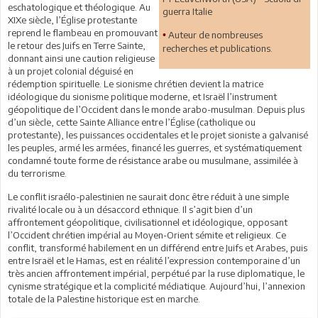
eschatologique et théologique. Au
guerra Italie
XIXe siècle, l’Église protestante
reprend le flambeau en promouvant
Auteur de nombreuses
•
le retour des Juifs en Terre Sainte,
recherches et publications.
donnant ainsi une caution religieuse
à un projet colonial déguisé en
rédemption spirituelle. Le sionisme chrétien devient la matrice
idéologique du sionisme politique moderne, et Israël l’instrument
géopolitique de l’Occident dans le monde arabo-musulman. Depuis plus
d’un siècle, cette Sainte Alliance entre l’Église (catholique ou
protestante), les puissances occidentales et le projet sioniste a galvanisé
les peuples, armé les armées, financé les guerres, et systématiquement
condamné toute forme de résistance arabe ou musulmane, assimilée à
du terrorisme.
Le conflit israélo-palestinien ne saurait donc être réduit à une simple
rivalité locale ou à un désaccord ethnique. Il s’agit bien d’un
affrontement géopolitique, civilisationnel et idéologique, opposant
l’Occident chrétien impérial au Moyen-Orient sémite et religieux. Ce
conflit, transformé habilement en un différend entre Juifs et Arabes, puis
entre Israël et le Hamas, est en réalité l’expression contemporaine d’un
très ancien affrontement impérial, perpétué par la ruse diplomatique, le
cynisme stratégique et la complicité médiatique. Aujourd’hui, l’annexion
totale de la Palestine historique est en marche.