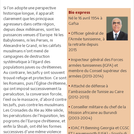
Si l’on adopte une perspective
Bio express
historique longue, il apparaît
Né le 16 avril 1954 à
clairement que les principaux
Gafsa
agresseurs dans cette région,
depuis deux millénaires, sont les
Officier général de
•
puissances venues d’Europe. Ni les
l’Armée tunisienne, à
Babyloniens, ni les Perses, ni
la retraite depuis
Alexandre le Grand, ni les califats
2015
musulmans n’ont mené de
campagnes de destruction
Inspecteur général des Forces
•
systématique à l’égard des
armées tunisiennes (IGFA) et
populations juives ou chrétiennes.
membre du Conseil supérieur des
Au contraire, les Juifs y ont souvent
armées (2013-2014)
trouvé refuge et protection. Ce sont
les Romains, puis l’Église chrétienne,
Attaché de défense à
•
qui ont imposé successivement la
l’ambassade de Tunisie au Caire
persécution, la conversion forcée,
(2012-2013)
l’exil ou le massacre, d’abord contre
les Juifs, puis contre les musulmans.
Conseiller militaire du chef de la
•
Les Croisades du XIe au XIIIe siècle,
Mission africaine au Burundi
les persécutions de l’Inquisition, les
(2003-2004)
pogroms de l’Europe chrétienne, et
enfin la Shoah, ont été les formes
IOAC Ft Benning Georgia et CGSC
•
successives d’une même violence
FT Leavenworth (USA) - Scuola di