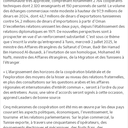
communauté très appréciée, comprenant notamment 2.764 coopérants
techniques dont 2.320 enseignants et 150 personnels de santé. Le volume
des échanges commerciaux reste modeste à hauteur de 97,9 millions de
dinars en 2024, dont 43,7 millions de dinars d’exportations tunisiennes
contre 54,2 millions de dinars d’importations à partir d’Oman.
D’excellentes relations unissent les deux pays, depuis l’établissement des
relations diplomatiques en 1971. De nouvelles perspectives sont à
prospecter en vue d’un renforcement substantiel. C’est sous ce thème
que s’inscrit la visite qu’entreprend à Tunis, mercredi 2 juillet 2025, le
ministre des Affaires étrangères du Sultanat d’Oman, Badr Bin Hamad
Bin Hamood Al-Busaidi, à l’invitation de son homologue, Mohamed Ali
Nafti, ministre des Affaires étrangères, de la Migration et des Tunisiens à
l’étranger.
« L’élargissement des horizons de la coopération bilatérale et de
l'exploration des moyens de la hisser au niveau des relations fraternelles,
en plus des consultations sur les questions arabes et les affaires
régionales et internationales d'intérêt commun », seront à l’ordre du jour
des entretiens. Aussi, une série d’accords seront signés à cette occasion,
apprend Leaders de bonne source.
Cinq mécanismes de coopération ont été mis en œuvre par les deux pays
couvrant les aspects politiques, économiques, l’investissement, le
tourisme et les relations parlementaires. Sur le plan commercial, la
Tunisie exporte, à travers une cinquantaines d’opérateurs, des
équipements électriques et mécaniques, des fruits frais, des